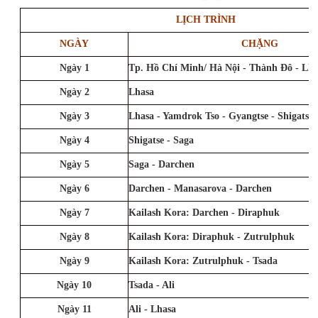
LỊCH TRÌNH
NGÀY
CHẶNG
Ngày 1
Tp. Hồ Chí Minh/ Hà Nội - Thành Đô - Lha
Ngày 2
Lhasa
Ngày 3
Lhasa - Yamdrok Tso - Gyangtse - Shigatse
Ngày 4
Shigatse - Saga
Ngày 5
Saga - Darchen
Ngày 6
Darchen - Manasarova - Darchen
Ngày 7
Kailash Kora: Darchen - Diraphuk
Ngày 8
Kailash Kora: Diraphuk - Zutrulphuk
Ngày 9
Kailash Kora: Zutrulphuk - Tsada
Ngày 10
Tsada - Ali
Ngày 11
Ali - Lhasa