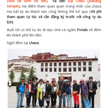
(click để xem chi tiết)
và đền
Đại Chiêu (Jokhang
temple)
,
hai điểm tham quan quan trọng nhất của Lhasa
mà bất kỳ du khách nào cũng không thể bỏ qua. (
chi phí
tham quan tự túc và cần đăng ký trước với công ty du
lịch)
Buổi tối có thể tự do đi dạo chơi và ngắm
Potala
về đêm
khi thành phố lên đèn.
Nghỉ đêm tại
Lhasa.