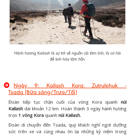
Hành hương Kailash là sự trở về nguồn cội tâm linh, là cơ hội
để tịnh hóa tâm hồn.
Ngày 9:
Kailash Kora: Zutrulphuk -
Tsada
(Bữa sáng/Trưa/Tối)
Đoàn tiếp tục chặn cuối của vòng Kora quanh
núi
Kailash
dài khoản 12 km. Hoàn thành 3 ngày hành hương
trọn
1 vòng Kora
quanh
núi Kailash.
Đoàn di chuyển đến Tsada, quý khách nghỉ ngơi dưỡng
sức trên xe và cùng nhau ôn lại những kỷ niệm trong