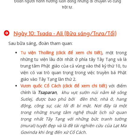
Đoàn người hành hương luôn đông nhưng di chuyển vô cùng
trật tự.
Ngày 10:
Tsada - Ali
(Bữa sáng/Trưa/Tối)
Sau bữa sáng, đoàn tham quan:
T
u viện Tholling (click để xem chi tiết)
, một trong
những tu viện lâu đời nhất ở phía tây Tây Tạng và là
trung tâm Phật giáo của cả vùng vào thế kỷ thứ 10, tu
viện có vai trò quan trọng trong việc truyền bá Phật
giáo vào Tây Tạng lần thứ 2.
Vươn quốc Cổ Cách (click để xem chi tiết)
với điểm
chính là
Tsaparan
, khu vực sườn núi nằm kề sông
Sutlej, được bao phủ bởi đền thờ, nhà ở, hang
động, công sự, các lối đi bí mật. Nơi đây là một
trong những trung tâm nghệ thuật lịch sử quan
trọng nhất Tây Tạng với những bức tranh tường
(mural) tuyệt đẹp và là đề tài nghiên cứu của Lạt Ma
Govinda khi ông đến xứ Cổ Cách.