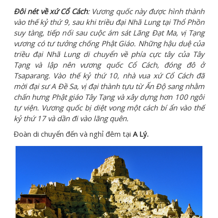
Đôi nét về xứ Cổ Cách
: Vương quốc này được hình thành
vào thế kỷ thứ 9, sau khi triều đại Nhã Lung tại Thổ Phồn
suy tàng, tiếp nối sau cuộc ám sát Lãng Đạt Ma, vị Tạng
vương có tư tưởng chống Phật Giáo. Những hậu duệ của
triều đại Nhã Lung di chuyển về phía cực tây của Tây
Tạng và lập nên vương quốc Cổ Cách, đóng đô ở
Tsaparang. Vào thế kỷ thứ 10, nhà vua xứ Cổ Cách đã
mời đại sư A Đề Sa, vị đại thành tựu từ Ấn Độ sang nhằm
chấn hưng Phật giáo Tây Tạng và xây dựng hơn 100 ngôi
tự viện. Vương quốc bị diệt vong một cách bí ẩn vào thế
kỷ thứ 17 và dần đi vào lãng quên.
Đoàn di chuyển đến và nghỉ đêm tại
A Lý
.