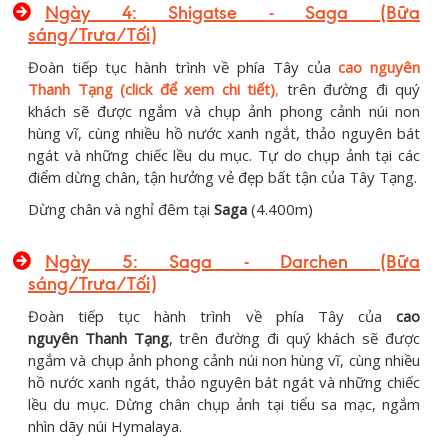
Ngày 4
: Shigatse - Saga (Bữa
sáng/Trưa/Tối)
Đoàn tiếp tục hành trình về phía Tây của
cao nguyên
Thanh Tạng (click để xem chi tiết)
,
trên đường đi quý
khách sẽ được ngắm và chụp ảnh phong cảnh núi non
hùng vĩ, cùng nhiều hồ nước xanh ngắt, thảo nguyên bát
ngát và những chiếc lều du mục. Tự do chụp ảnh tại các
điểm dừng chân, tận hưởng vẻ đẹp bất tận của Tây Tạng.
Dừng chân và nghỉ đêm tại
Saga
(4.400m)
Ngày 5:
Saga - Darchen
(Bữa
sáng/Trưa/Tối)
Đoàn tiếp tục hành trình về phía Tây của
cao
nguyên
Thanh Tạng
, trên đường đi quý khách sẽ được
ngắm và chụp ảnh phong cảnh núi non hùng vĩ, cùng nhiều
hồ nước xanh ngát, thảo nguyên bát ngát và những chiếc
lều du mục. Dừng chân chụp ảnh tại tiểu sa mạc, ngắm
nhìn dãy núi Hymalaya.