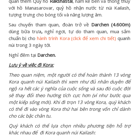
quan thêm Quỷ hồ
Rakshastal
, nằm kế bên và thông thuỷ
với hồ Manasarovar, quỷ hồ nhận nước từ núi Kailash,
tượng trưng cho bóng tối và năng lượng âm.
Sau chuyến tham quan, đoàn trở về
Darchen (4.600m)
dùng bữa trưa
,
nghỉ ngơi, tự do tham quan, mua sắm
chuẩn bị cho
hành trình Kora (click để xem chi tiết)
quanh
núi trong 3 ngày tới.
Nghỉ đêm tại
Darchen.
Lưu ý về việc đi Kora:
Theo quan niệm, một người có thể hoàn thành 13 vòng
Kora quanh núi Kailash thì xem như đủ nhân duyên để
ngộ ra hết các ý nghĩa của cuộc sống và sau đó cuộc đời
sẽ thay đổi theo hướng tích cực hơn (ví như bước qua
một kiếp sống mới). Khi đi trọn 13 vòng Kora, quý khách
có thể đi vào vòng Kora thứ hai bên trong vốn chỉ dành
cho các bậc chân tu.
Quý khách có thể lựa chọn nhiều phương tiện hỗ trợ
khác nhau để đi Kora quanh núi Kailash: