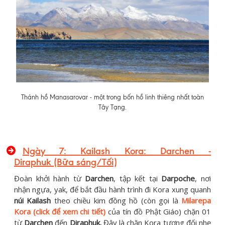
Thánh hồ Manasarovar - một trong bốn hồ linh thiêng nhất toàn
Tây Tạng.
Ngày 7:
Kailash Kora: Darchen -
Diraphuk
(Bữa sáng/Tối)
Đoàn khởi hành từ
Darchen
, tập kết tại
Darpoche
, nơi
nhận ngựa, yak, để bắt đầu hành trình đi Kora xung quanh
núi Kailash
theo chiều kim đồng hồ (còn gọi là
Milarepa
Kora (click để xem chi tiết)
của tín đồ Phật Giáo) chặn 01
từ
Darchen
đến
Diraphuk.
Đây là chặn Kora tương đối nhẹ