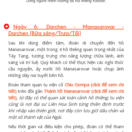
Dòng người hành hương tại núi thiêng Kailash.
Ngày 6: Darchen -
Manasarovar -
Darchen
(Bữa sáng/Trưa/Tối)
Sau khi dùng điểm tâm, đoàn di chuyển đến hồ
Manasarovar, một trong 4 hồ thiêng quan trọng nhất của
Tây Tạng, tượng trưng cho năng lượng chữa lành, ánh
sáng và trí tuệ. Quý khách có thể thực hiện các nghi thức
cầu nguyện, ấy nước hồ Manasarovar hoặc chụp ảnh
những dãy núi tuyết bên hồ.
Đoàn tham quan tu viện cổ
Chiu Gompa (click để xem chi
tiết)
trên đồi gần
Thánh hồ Manasarovar (click để xem chi
tiết)
,
từ đây có thể quan sát toàn cảnh hồ thiêng; tu viện
cũng là nơi đại sư Liên Hoa Sinh từng thiền định trước
khi nhập vào thiên giới, nơi đây còn lưu giữ dấu chân và
một số thánh vật của Ngài.
Nếu thời gian và điều kiện cho phép, đoàn có thể tham