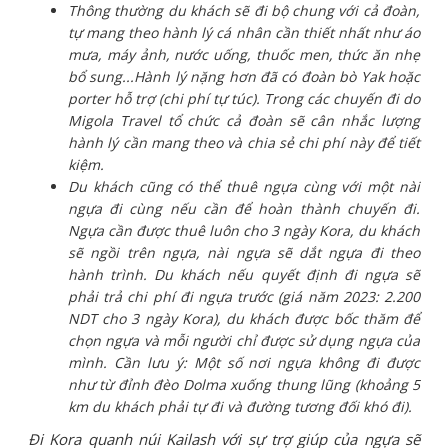
Thông thường du khách sẽ đi bộ chung với cả đoàn,
tự mang theo hành lý cá nhân cần thiết nhất như áo
mưa, máy ảnh, nước uống, thuốc men, thức ăn nhẹ
bổ sung...Hành lý nặng hơn đã có đoàn bò Yak hoặc
porter hỗ trợ (chi phí tự túc). Trong các chuyến đi do
Migola Travel tổ chức cả đoàn sẽ cân nhắc lượng
hành lý cần mang theo và chia sẻ chi phí này để tiết
kiệm.
Du khách cũng có thể thuê ngựa cùng với một nài
ngựa đi cùng nếu cần để hoàn thành chuyến đi.
Ngựa cần được thuê luôn cho 3 ngày Kora, du khách
sẽ ngồi trên ngựa, nài ngựa sẽ dắt ngựa đi theo
hành trình. Du khách nếu quyết định đi ngựa sẽ
phải trả chi phí đi ngựa trước (giá năm 2023: 2.200
NDT cho 3 ngày Kora), du khách được bốc thăm để
chọn ngựa và mỗi người chỉ được sử dụng ngựa của
mình. Cần lưu ý: Một số nơi ngựa không đi được
như từ đỉnh đèo Dolma xuống thung lũng (khoảng 5
km du khách phải tự đi và đường tương đối khó đi).
Đi Kora quanh núi Kailash với sự trợ giúp của ngựa sẽ