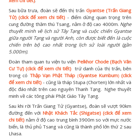
xem chi tiết)
.
Sau bữa trưa, đoàn sẽ đến thị trấn
Gyantse (Trấn Giang
Tử) (click để xem chi tiết)
- điểm dừng quan trọng trên
cung đường thăm thú Tsang, nằm ở độ cao 4000m.
Nghe
thuyết minh về lịch sử Tây Tạng và cuộc chiến Gyantse
giữa người Tạng và người Anh, còn được biết đến là cuộc
chiến trên bộ cao nhất trong lịch sử loài người (gần
5.000m).
Đoàn tham quan tu viện tu viện
Pelkhor Chode (Bạch Vân
Cư Tự) (click để xem chi tiết)
trứ danh của thị trấn, bên
trong có
Thập Vạn Phật Tháp
(
Gyantse Kumbum
)
(click
để xem chi tiết)
- cũng là tháp Stupa (Chorten) lớn nhất và
độc đáo nhất trên cao nguyên Thanh Tạng. Nghe thuyết
minh về các tông phái Phật Giáo Tây Tạng.
Sau khi rời Trấn Giang Tử (Gyantse), đoàn sẽ vượt 90km
đường đến với
Nhật Khách Tắc (Shigatse) (click để xem
chi tiết)
nằm ở độ cao trung bình 3900m so với mực nước
biển, là thủ phủ Tsang và cũng là thành phố lớn thứ 2 sau
Lhasa.