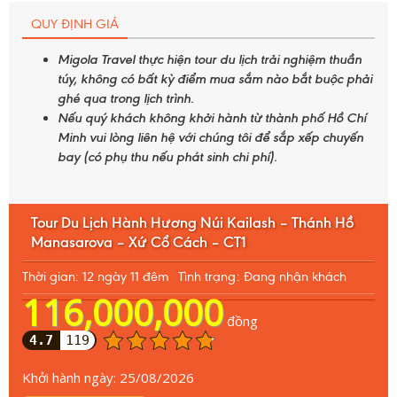
QUY ĐỊNH GIÁ
Migola Travel thực hiện tour du lịch trải nghiệm thuần
túy, không có bất kỳ điểm mua sắm nào bắt buộc phải
ghé qua trong lịch trình.
Nếu quý khách không khởi hành từ thành phố Hồ Chí
Minh vui lòng liên hệ với chúng tôi để sắp xếp chuyến
bay (có phụ thu nếu phát sinh chi phí).
Tour Du Lịch Hành Hương Núi Kailash – Thánh Hồ
Manasarova – Xứ Cổ Cách – CT1
Thời gian: 12 ngày 11 đêm
Tình trạng: Đang nhận khách
116,000,000
đồng
4.7
119
Khởi hành ngày:
25/08/2026