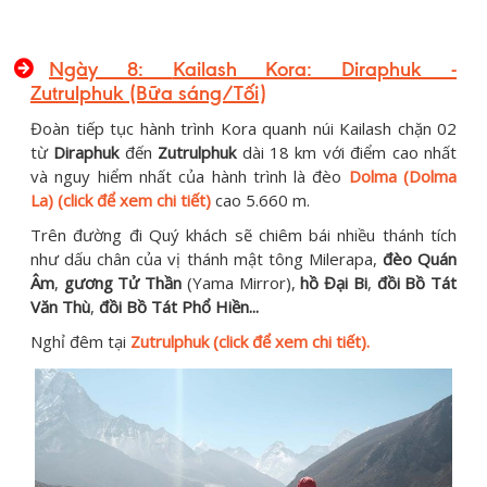
Ngày 8:
Kailash Kora: Diraphuk -
Zutrulphuk
(Bữa sáng/Tối)
Đoàn tiếp tục hành trình Kora quanh núi Kailash chặn 02
từ
Diraphuk
đến
Zutrulphuk
dài 18 km với điểm cao nhất
và nguy hiểm nhất của hành trình là đèo
Dolma (Dolma
La) (click để xem chi tiết)
cao 5.660 m.
Trên đường đi Quý khách sẽ chiêm bái nhiều thánh tích
như dấu chân của vị thánh mật tông Milerapa,
đèo Quán
Âm
,
gương Tử Thần
(Yama Mirror),
hồ Đại Bi
,
đồi Bồ Tát
Văn Thù
,
đồi Bồ Tát Phổ Hiền...
Nghỉ đêm tại
Zutrulphuk (click để xem chi tiết).