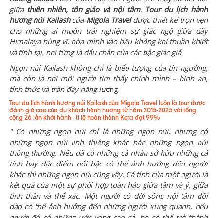
giữa
thiên nhiên, tôn giáo và nội tâm
.
Tour du lịch hành
hương núi Kailash
của
Migola Travel
được thiết kế trọn vẹn
cho những ai muốn trải nghiệm sự giác ngộ giữa dãy
Himalaya hùng vĩ, hòa mình vào bầu không khí thuần khiết
và tĩnh tại, nơi từng là dấu chân của các bậc giác giả.
Ngọn núi Kailash không chỉ là biểu tượng của tín ngưỡng,
mà còn là nơi mỗi người tìm thấy chính mình – bình an,
tỉnh thức và tràn đầy năng lư
ợng.
Tour du lịch hành hương núi Kailash của Migola Travel luôn là tour được
đánh giá cao của du khách hành hương từ năm 2015-2025 với tổng
cộng 26 lần khởi hành - tỉ lệ hoàn thành Kora đạt 99%
" Có những ngọn núi chỉ là những ngọn núi, nhưng có
những ngọn núi linh thiêng khác hẳn những ngọn núi
thông thường. Nếu đã có những cá nhân sở hữu những cá
tính hay đặc điểm nổi bậc có thể ảnh hưởng đến người
khác thì những ngọn núi cũng vậy. Cá tính của một người là
kết quả của một sự phối hợp toàn hảo giữa tâm và ý, giữa
tinh thần và thể xác. Một người có đời sống nội tâm dồi
dào có thể ảnh hưởng đến những người xung quanh, nếu
người đó có những ước vọng cao cả, họ có thể trở thành