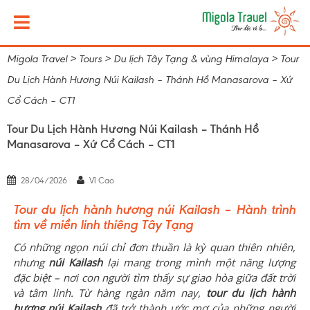
Migola Travel
>
Tours
>
Du lịch Tây Tạng & vùng Himalaya
>
Tour
Du Lịch Hành Hương Núi Kailash – Thánh Hồ Manasarova – Xứ
Cổ Cách – CT1
Tour Du Lịch Hành Hương Núi Kailash – Thánh Hồ
Manasarova – Xứ Cổ Cách – CT1
28/04/2026
Vĩ Cao
Tour du lịch hành hương núi Kailash – Hành trình
tìm về miền linh thiêng Tây Tạng
Có những ngọn núi chỉ đơn thuần là kỳ quan thiên nhiên,
nhưng
núi Kailash
lại mang trong mình một năng lượng
đặc biệt – nơi con người tìm thấy sự giao hòa giữa đất trời
và tâm linh. Từ hàng ngàn năm nay,
tour du lịch hành
hương núi Kailash
đã trở thành ước mơ của những người