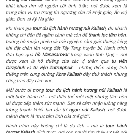
khát khao tìm về nguồn cội tinh thần, nơi được xem là
trung tâm vũ trụ trong tín ngưỡng của cả Phật giáo, Ấn Độ
giáo, Bon và Kỳ Na giáo.
Khi tham gia
tour du lịch hành hương núi Kailash
, du khách
không chỉ đến để ngắm cảnh mà còn để
thanh lọc tâm hồn
,
buông bỏ muộn phiền và trải nghiệm cảm giác thiêng liêng
khi đặt chân lên vùng đất Tây Tạng huyền bí. Hành trình
đưa bạn qua
hồ Manasarovar
trong xanh tĩnh lặng – nơi
được xem là hồ thiêng của các vị thần; qua
tu viện
Diraphuk
và
tu viện Zutrulphuk
– những điểm dừng linh
thiêng trên cung đường
Kora Kailash
đầy thử thách nhưng
cũng tràn đầy cảm xúc.
Mỗi bước đi trong
tour du lịch hành hương núi Kailash
là
một bước hành trì – nơi thân thể mỏi mệt nhưng tâm hồn
lại được tiếp thêm sức mạnh. Bạn sẽ cảm nhận luồng năng
lượng thanh khiết lan tỏa từ
ngọn núi Kailash
, nơi được
mệnh danh là “trục tâm linh của thế giới”.
Hành trình này không chỉ là du lịch – mà là
tour hành
hương Kailash
đích thực, nơi con người tìm thấy sự kết nối