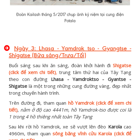
Đoàn Kailash tháng 5/2017 chụp ảnh kỷ niệm tại cung điện
Potala
Ngày 3
: Lhasa - Yamdrok tso - Gyangtse -
Shigatse (Bữa sáng/Trưa/Tối)
Buổi sáng sau khi ăn sáng, đoàn khởi hành đi
Shigatse
(click để xem chi tiết)
,
trung tâm thứ hai của Tây Tạng
theo con đường
Lhasa - Yamdroktso - Gyantse -
Shigatse
là một trong những cung đường vàng
,
đẹp nhất
trong chuyến hành trình.
Trên đường đi, tham quan
hồ Yamdrok (click để xem chi
tiết)
,
nằm ở độ cao 4441m, hồ Yamdrok-tso được coi là
1 trong 4 hồ thiêng nhất toàn Tây Tạng
Sau khi rời hồ Yamdrok, xe sẽ vượt lên đèo
Karola
cao
4960m, tham quan
sông băng vĩnh cửu Karola (click để