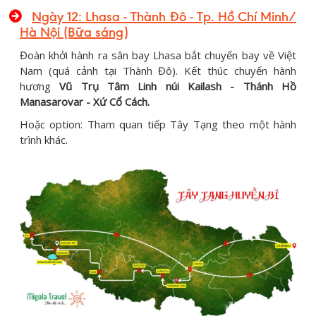
Ngày 12:
Lhasa - Thành Đô - Tp. Hồ Chí Minh/
Hà Nội
(Bữa sáng)
Đoàn khởi hành ra sân bay Lhasa bắt chuyến bay về Việt
Nam (quá cảnh tại Thành Đô). Kết thúc chuyến hành
hương
Vũ Trụ Tâm Linh núi Kailash - Thánh Hồ
Manasarovar - Xứ Cổ Cách.
Hoặc option: Tham quan tiếp Tây Tạng theo một hành
trình khác.