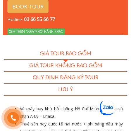
BOOK TOUR
03 66 55 66 77
Hotline:
XEM THÊM NGÀY KHỞI HÀNH KHÁC
GIÁ TOUR BAO GỒM
GIÁ TOUR KHÔNG BAO GỒM
QUY ĐỊNH ĐĂNG KÝ TOUR
LƯU Ý
Vé máy bay khứ hồi chặng Hồ Chí Minh – Lhasa và
chặn A Lý – Lhasa.
Thuế sân bay quốc tế hai nước + phí xăng dầu máy