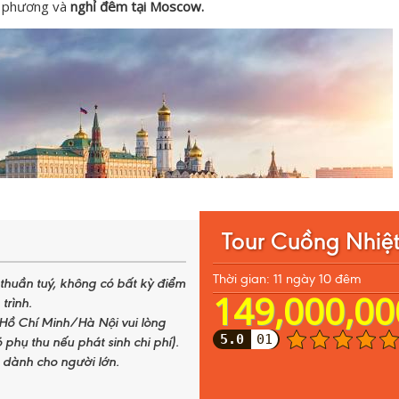
ịa phương và
nghỉ đêm tại Moscow.
Tour Cuồng Nhiệ
Thời gian: 11 ngày 10 đêm
m thuần tuý, không có bất kỳ điểm
149,000,00
trình.
Hồ Chí Minh/Hà Nội vui lòng
5.0
01
 phụ thu nếu phát sinh chi phí).
r dành cho người lớn.