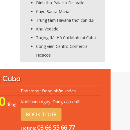
Dinh thự Palacio Del Valle
Cayo Santa Maria
Trung tâm Havana thời cận đại
Khu Vedado
Tượng đài Hồ Chí Minh tại Cuba
Công viên Centro Comercial
Hicacos
t Cuba
Tình trạng: Đang nhận khách
0
Khởi hành ngày:
Đang cập nhật
đồng
BOOK TOUR
03 66 55 66 77
Hotline: