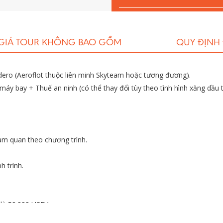
Moscow
GIÁ TOUR KHÔNG BAO GỒM
QUY ĐỊNH
ero (Aeroflot thuộc liên minh Skyteam hoặc tương đương).
áy bay + Thuế an ninh (có thể thay đổi tùy theo tình hình xăng dầu t
am quan theo chương trình.
h trình.
 là 50.000 USD/vụ.
hảo 10 USD/ngày/khách).