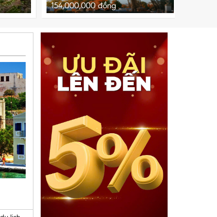
154,000,000
đồng
98,00
du lịch