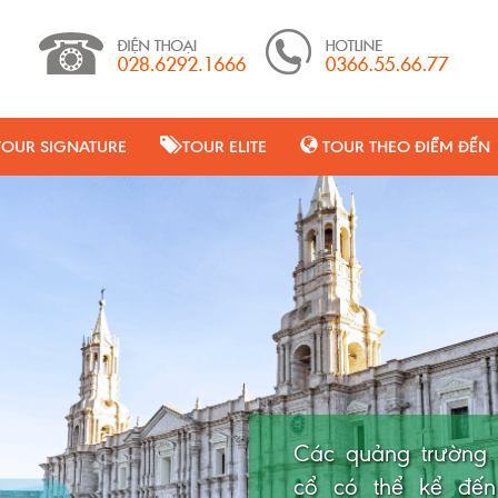
TOUR SIGNATURE
TOUR ELITE
TOUR THEO ĐIỂM ĐẾN
Các quảng trường 
cổ có thể kể đến
Ngắm nhìn quanh thị