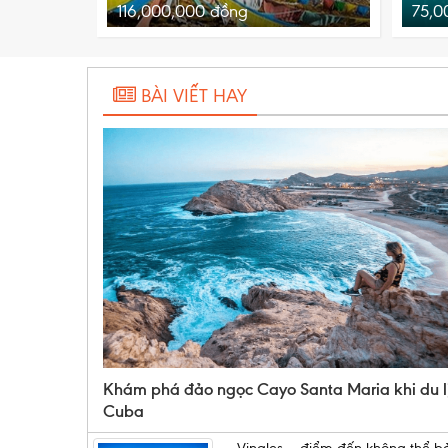
116,000,000
đồng
75,0
Ngày KH khác:
14/09
BÀI VIẾT HAY
Khám phá đảo ngọc Cayo Santa Maria khi du l
Cuba
Vinales – điểm đến không thể b