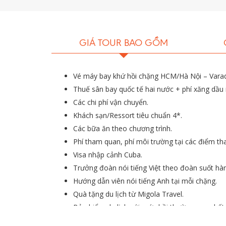
GIÁ TOUR BAO GỒM
Vé máy bay khứ hồi chặng HCM/Hà Nội – Varad
Thuế sân bay quốc tế hai nước + phí xăng dầu m
Các chi phí vận chuyển.
Khách sạn/Ressort tiêu chuẩn 4*.
Các bữa ăn theo chương trình.
Phí tham quan, phí môi trường tại các điểm th
Visa nhập cảnh Cuba.
Trưởng đoàn nói tiếng Việt theo đoàn suốt hàn
Hướng dẫn viên nói tiếng Anh tại mỗi chặng.
Quà tặng du lịch từ Migola Travel.
Bảo hiểm du lịch với mức bồi thường cao nhất
Tiền bồi dưỡng cho HDV & tài xế (mức tham k
.