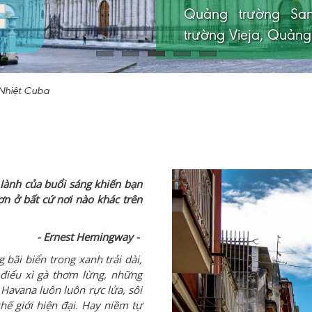
Quảng trường San
sau đó lên điểm n
trường Vieja, Quản
ngưỡng toàn cảnh th
Nhiệt Cuba
lành của buổi sáng khiến bạn
ơn ở bất cứ nơi nào khác trên
- Ernest Hemingway -
bãi biển trong xanh trải dài,
điếu xì gà thơm lừng, những
 Havana luôn luôn rực lửa, sôi
hế giới hiện đại. Hay niềm tự