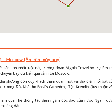
i - Moscow (Ăn trên máy bay)
tế Tân Sơn Nhất/Nội Bài, trưởng đoàn
Migola Travel
hỗ trợ làm t
chuyến bay dự kiến quá cảnh tại Moscow.
ịa phương đón quý khách tham quan một vài địa điểm nổi bật c
 trường Đỏ, Nhà thờ Basil’s Cathedral, điện Kremlin.
(tùy thuộc v
 tham quan hệ thống tàu điện ngầm độc đáo của nước Nga – đư
ới lòng đất”