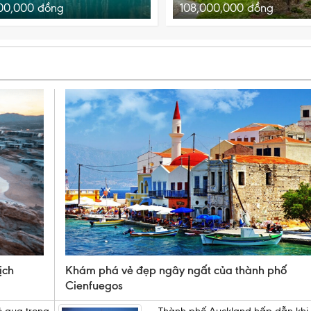
00,000
đồng
108,000,000
đồng
ịch
Khám phá vẻ đẹp ngây ngất của thành phố
Cienfuegos
ỏ qua trong
Thành phố Auckland hấp dẫn khi 