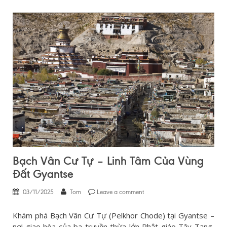
Bạch Vân Cư Tự – Linh Tâm Của Vùng
Đất Gyantse
03/11/2025
Tom
Leave a comment
Khám phá Bạch Vân Cư Tự (Pelkhor Chode) tại Gyantse –
nơi giao hòa của ba truyền thừa lớn Phật giáo Tây Tạng,