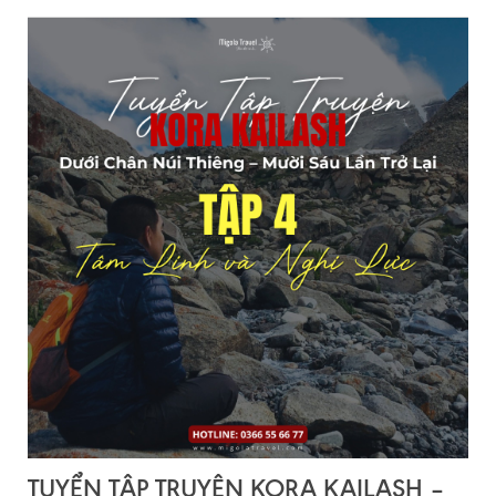
TUYỂN TẬP TRUYỆN KORA KAILASH –