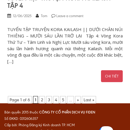
TẬP 4
12/06/2025
Tom
Leave a comment
TUYỂN TẬP TRUYỆN KORA KAILASH || DƯỚI CHÂN NÚI
THIÊNG – MƯỜI SÁU LẦN TRỞ LẠI Tập 4: Vòng Kora
Thứ Tư – Tâm Linh và Nghị Lực Mười sáu vòng kora, mười
sáu lần hành hương quanh núi thiêng Kailash. Mỗi một
vòng đi qua đều là một câu chuyện, một cuộc đời khác biệt,
[…]
CHI TIẾT
Page 1 of 6
1
2
3
4
5
...
»
Last »
CÔNG TY CỔ PHẦN DỊCH VỤ FIDEN
Bản quyền 2015 thuộc
Số ĐKKD: 0312606357
Cấp bởi: Phòng Đăng ký Kinh doanh TP. HCM