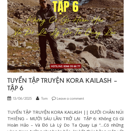
TUYỂN TẬP TRUYỆN KORA KAILASH –
TẬP 6
13/06/2025
Tom
Leave a comment
TUYỂN TẬP TRUYỆN KORA KAILASH || DƯỚI CHÂN NÚI
THIÊNG – MƯỜI SÁU LẦN TRỞ LẠI TẬP 6: Không Có Gì
Hoàn Hảo – Và Đó Là Lý Do Ta Quay Lại “…Có những