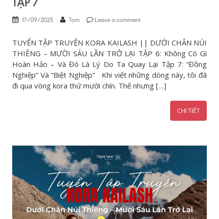
TẬP 7
17/09/2025
Tom
Leave a comment
TUYỂN TẬP TRUYỆN KORA KAILASH || DƯỚI CHÂN NÚI
THIÊNG – MƯỜI SÁU LẦN TRỞ LẠI TẬP 6: Không Có Gì
Hoàn Hảo – Và Đó Là Lý Do Ta Quay Lại Tập 7: “Đồng
Nghiệp” Và “Biệt Nghiệp” Khi viết những dòng này, tôi đã
đi qua vòng kora thứ mười chín. Thế nhưng […]
CHI TIẾT