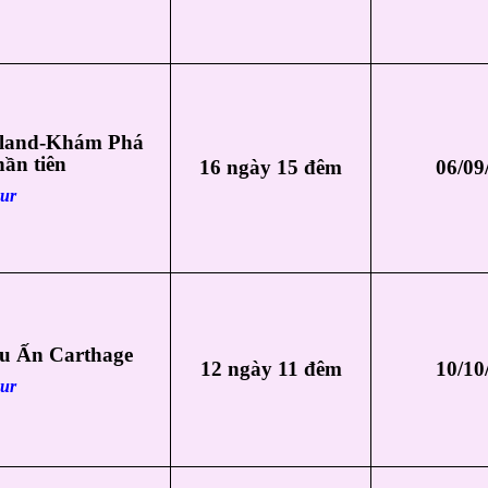
enland-Khám Phá
ần tiên
16 ngày 15 đêm
06/09
our
Dấu Ấn Carthage
12 ngày 11 đêm
10/10
our