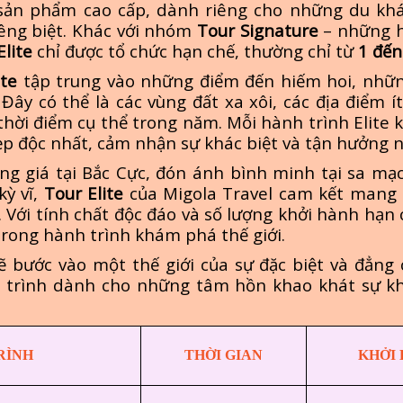
 sản phẩm cao cấp, dành riêng cho những du k
iêng biệt. Khác với nhóm
Tour Signature
– những h
Elite
chỉ được tổ chức hạn chế, thường chỉ từ
1 đến
ite
tập trung vào những điểm đến hiếm hoi, nhữn
Đây có thể là các vùng đất xa xôi, các địa điểm í
 thời điểm cụ thể trong năm. Mỗi hành trình Elite 
ẹp độc nhất, cảm nhận sự khác biệt và tận hưởng
 giá tại Bắc Cực, đón ánh bình minh tại sa mạc
kỳ vĩ,
Tour Elite
của Migola Travel cam kết mang 
 Với tính chất độc đáo và số lượng khởi hành hạn
rong hành trình khám phá thế giới.
sẽ bước vào một thế giới của sự đặc biệt và đẳng
trình dành cho những tâm hồn khao khát sự khá
RÌNH
THỜI GIAN
KHỞI