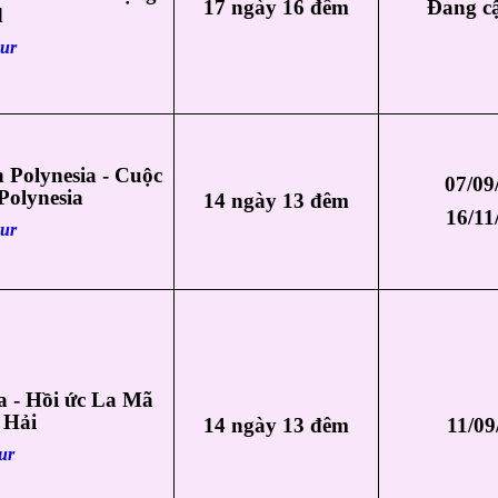
17 ngày 16 đêm
Đang c
d
our
 Polynesia - Cuộc
07/09
Polynesia
14 ngày 13 đêm
16/11
our
a - Hồi ức La Mã
 Hải
14 ngày 13 đêm
11/09
ur