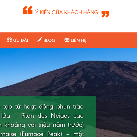
ƯU ĐÃI
BLOG
LIÊN HỆ
 tạo từ hoạt động phun trào
 lửa – Piton des Neiges cao
 quốc đảo xinh đẹp ở Ấn Độ
h khoảng vài triệu năm trước)
 bãi biển cát trắng, nước biển
rnaise (Furnace Peak) – một
san hô đa dạng. Quốc gia này