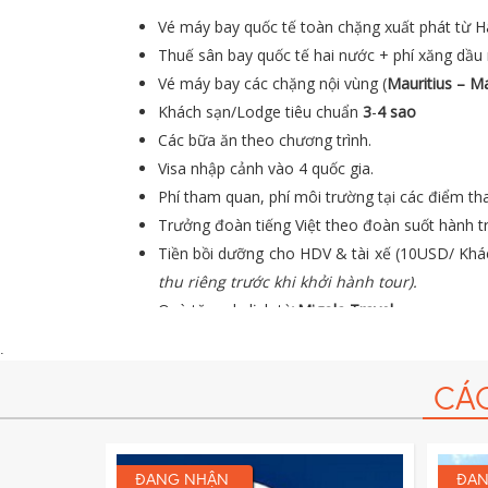
Vé máy bay quốc tế toàn chặng xuất phát từ H
Thuế sân bay quốc tế hai nước + phí xăng dầu m
Vé máy bay các chặng nội vùng (
Mauritius
– Ma
Khách sạn/Lodge tiêu chuẩn
3
-
4 sao
Các bữa ăn theo chương trình.
Visa nhập cảnh vào 4 quốc gia.
Phí tham quan, phí môi trường tại các điểm th
Trưởng đoàn tiếng Việt theo đoàn suốt hành tr
Tiền bồi dưỡng cho HDV & tài xế (10USD/ Kh
thu riêng trước khi khởi hành tour).
Quà tặng du lịch từ
Migola Travel
.
Bảo hiểm du lịch với mức bồi thường cao nhất
.
CÁ
ĐANG NHẬN
ĐAN