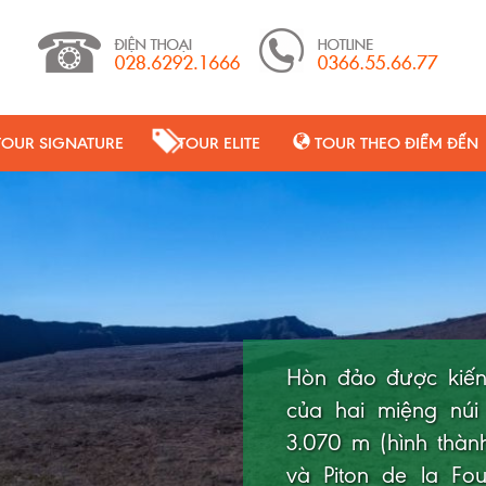
TOUR SIGNATURE
TOUR ELITE
TOUR THEO ĐIỂM ĐẾN
Hòn đảo được kiến
của hai miệng núi
Mauritius là một
3.070 m (hình thàn
Dương, nổi tiếng với
và Piton de la Fou
trong xanh và rạn 