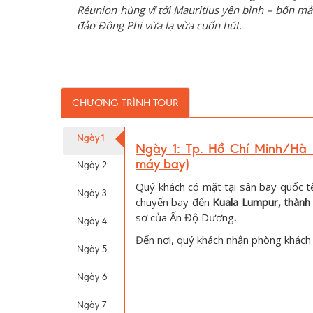
Réunion hùng vĩ tới Mauritius yên bình – bốn m
đảo Đông Phi vừa lạ vừa cuốn hút.
CHƯƠNG TRÌNH TOUR
Ngày 1
Ngày 1: Tp. Hồ Chí Minh/Hà 
máy bay)
Ngày 2
Quý khách có mặt tại sân bay quốc t
Ngày 3
chuyến bay đến
Kuala Lumpur, thành 
sơ của Ấn Độ Dương
.
Ngày 4
Đến nơi, quý khách nhận phòng khách
Ngày 5
Ngày 6
Ngày 7