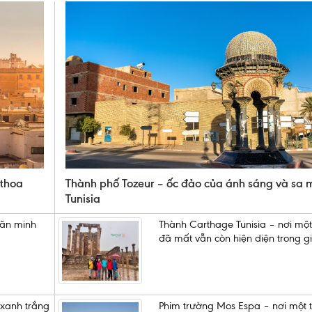
 thoa
Thành phố Tozeur – ốc đảo của ánh sáng và sa 
Tunisia
văn minh
Thành Carthage Tunisia – nơi một
đã mất vẫn còn hiện diện trong gi
 xanh trắng
Phim trường Mos Espa – nơi một t