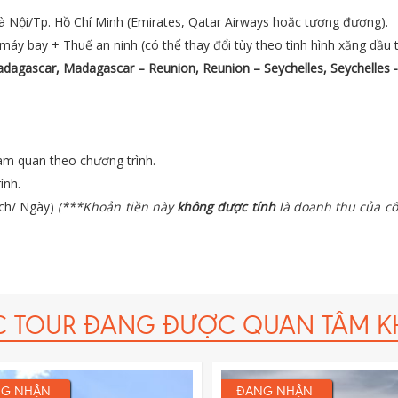
à Nội/Tp. Hồ Chí Minh (Emirates, Qatar Airways hoặc tương đương).
áy bay + Thuế an ninh (có thể thay đổi tùy theo tình hình xăng dầu t
dagascar,
Madagascar – Reunion, Reunion – Seychelles
, Seychelles 
am quan theo chương trình.
ình.
ách/ Ngày)
(***Khoản tiền này
không được tính
là doanh thu của cô
 là 50.000 USD/vụ.
C TOUR ĐANG ĐƯỢC QUAN TÂM K
G NHẬN
ĐANG NHẬN