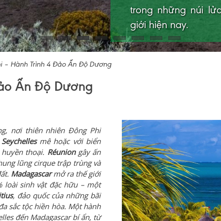
trong những núi lử
còn hấp dẫn du khá
giới hiện nay.
độc đáo giữa châu P
i – Hành Trình 4 Đảo Ấn Độ Dương
 Đảo Ấn Độ Dương
, nơi thiên nhiên Đông Phi
.
Seychelles
mê hoặc với biển
t huyền thoại.
Réunion
gây ấn
hung lũng cirque trập trùng và
ất.
Madagascar
mở ra thế giới
% loài sinh vật đặc hữu – một
tius
, đảo quốc của những bãi
 đa sắc tộc hiền hòa. Một hành
elles đến Madagascar bí ẩn, từ