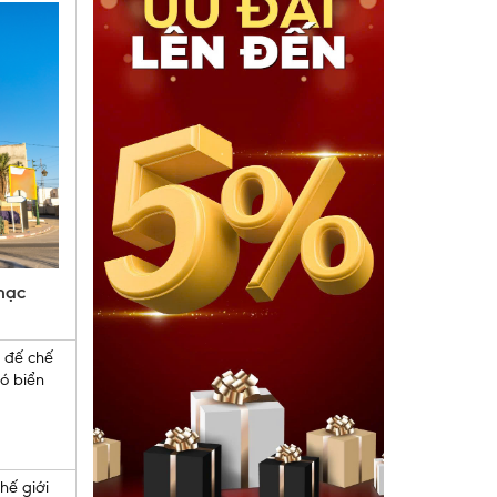
mạc
 đế chế
ó biển
hế giới