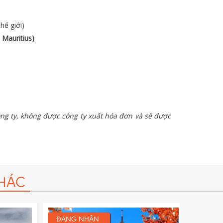
hế giới)
-
Mauritius)
ng ty, không được công ty xuất hóa đơn và sẽ được
HÁC
ĐANG NHẬN
ĐANG