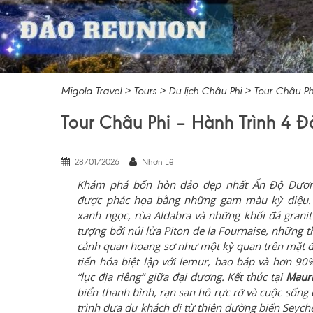
Migola Travel
>
Tours
>
Du lịch Châu Phi
>
Tour Châu Ph
Tour Châu Phi – Hành Trình 4
28/01/2026
Nhơn Lê
Khám phá bốn hòn đảo đẹp nhất Ấn Độ Dương
được phác họa bằng những gam màu kỳ diệu
xanh ngọc, rùa Aldabra và những khối đá grani
tượng bởi núi lửa Piton de la Fournaise, những t
cảnh quan hoang sơ như một kỳ quan trên mặt đ
tiến hóa biệt lập với lemur, bao báp và hơn 90
“lục địa riêng” giữa đại dương. Kết thúc tại
Mauri
biển thanh bình, rạn san hô rực rỡ và cuộc sống
trình đưa du khách đi từ thiên đường biển Seych