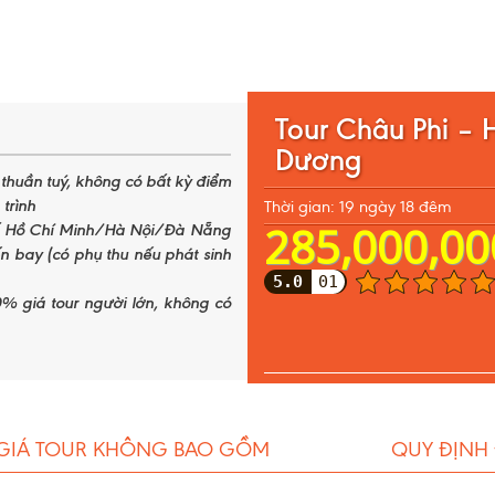
Tour Châu Phi – 
Dương
m thuần tuý, không có bất kỳ điểm
trình
Thời gian: 19 ngày 18 đêm
285,000,00
hố Hồ Chí Minh/Hà Nội/Đà Nẵng
ến bay (có phụ thu nếu phát sinh
5.0
01
90% giá tour người lớn, không có
GIÁ TOUR KHÔNG BAO GỒM
QUY ĐỊNH