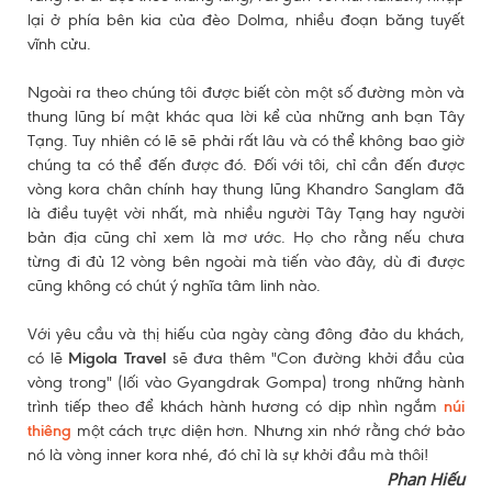
lại ở phía bên kia của đèo Dolma, nhiều đoạn băng tuyết
vĩnh cửu.
Ngoài ra theo chúng tôi được biết còn một số đường mòn và
thung lũng bí mật khác qua lời kể của những anh bạn Tây
Tạng. Tuy nhiên có lẽ sẽ phải rất lâu và có thể không bao giờ
chúng ta có thể đến được đó. Đối với tôi, chỉ cần đến được
vòng kora chân chính hay thung lũng Khandro Sanglam đã
là điều tuyệt vời nhất, mà nhiều người Tây Tạng hay người
bản địa cũng chỉ xem là mơ ước. Họ cho rằng nếu chưa
từng đi đủ 12 vòng bên ngoài mà tiến vào đây, dù đi được
cũng không có chút ý nghĩa tâm linh nào.
Với yêu cầu và thị hiếu của ngày càng đông đảo du khách,
có lẽ
Migola Travel
sẽ đưa thêm "Con đường khởi đầu của
vòng trong" (lối vào Gyangdrak Gompa) trong những hành
trình tiếp theo để khách hành hương có dịp nhìn ngắm
núi
thiêng
một cách trực diện hơn. Nhưng xin nhớ rằng chớ bảo
nó là vòng inner kora nhé, đó chỉ là sự khởi đầu mà thôi!
Phan Hiếu