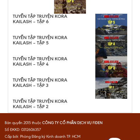
TUYỂN TẬP TRUYỆN KORA
KAILASH – TẬP 6
TUYỂN TẬP TRUYỆN KORA
KAILASH – TẬP 5
TUYỂN TẬP TRUYỆN KORA
KAILASH – TẬP 4
TUYỂN TẬP TRUYỆN KORA
KAILASH – TẬP 3
TUYỂN TẬP TRUYỆN KORA
KAILASH – TẬP 2
CÔNG TY CỔ PHẦN DỊCH VỤ FIDEN
Bản quyền 2015 thuộc
Số ĐKKD: 0312606357
Cấp bởi: Phòng Đăng ký Kinh doanh TP. HCM