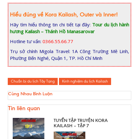
Hiểu đúng về Kora Kailash, Outer và Inner!
Hãy tìm hiểu thông tin chi tiết tại đây:
Tour du lịch hành
hương Kailash – Thánh Hồ Manasarovar
Hotline tư vấn:
0366.55.66.77
Trụ sở chính Migola Travel: 1A Công Trường Mê Linh,
Phường Bến Nghé, Quận 1, TP. Hồ Chí Minh
Chuẩn bị du lịch Tây Tạng
Kinh nghiệm du lịch Kailash
Cùng Nhau Bình Luận
Tin liên quan
TUYỂN TẬP TRUYỆN KORA
KAILASH – TẬP 7