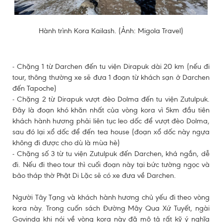
Hành trình Kora Kailash. (Ảnh: Migola Travel)
- Chặng 1 từ Darchen đến tu viện Dirapuk dài 20 km (nếu đi
tour, thông thường xe sẽ đưa 1 đoạn từ khách sạn ở Darchen
đến Tapoche)
- Chặng 2 từ Dirapuk vượt đèo Dolma đến tu viện Zutulpuk.
Đây là đoạn khó khăn nhất của vòng kora vì 5km đầu tiên
khách hành hương phải liên tục leo dốc để vượt đèo Dolma,
sau đó lại xổ dốc để đến tea house (đoạn xổ dốc này ngựa
không đi được cho dù là mùa hè)
- Chặng số 3 từ tu viện Zutulpuk đến Darchen, khá ngắn, dễ
đi. Nếu đi theo tour thì cuối đoạn này tại bức tường ngọc và
bảo tháp thờ Phật Di Lặc sẽ có xe đưa về Darchen.
Người Tây Tạng và khách hành hương chủ yếu đi theo vòng
kora này. Trong cuốn sách Đường Mây Qua Xứ Tuyết, ngài
Govinda khi nói về vòng kora này đã mô tả rất kỹ ý nghĩa