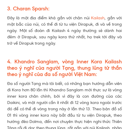
3. Charan Sparsh:
Đây là một địa điểm khá gần với chân núi
Kailash
, gần với
mặt bắc của núi, có thể đi từ tu viện Dirapuk, đi và về trong
ngày. Một số đoàn đi Kailash 4 ngày thường sẽ dành hai
đêm ở Dirapuk, sau ngày kora thứ nhất, họ trek tới đây và
trở về Dirapuk trong ngày.
4. Khandro Sanglam, vòng Inner Kora Kailash
theo ý nghĩ của người Tạng, thung lũng tử thần
theo ý nghĩ của đa số người Việt Nam:
Đa số người Tạng mà tôi biết, có những bạn hướng dẫn viên
đi Kora hơn 80 lần thì Khandro Sanglam mới thực sự là vòng
inner kora chân chính, bởi vì đây là con đường của các
Daikini, và một người cần ít nhất đi 12 vòng kora ngoài trước
đó để có thể đi vòng trong này ở lần thứ 13. Theo bản đồ số
01 thì vòng inner kora này bắt đầu từ tu viện Dirapuk, theo
hướng đèo Dolma, đến nơi chuyên thực hiện nghi thức Thiên
Táng rồi đi dọc theo thung lũng, rất gần với núi Kailash, nhập