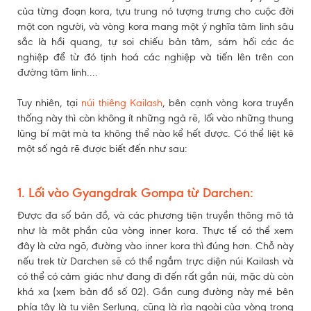
của từng đoạn kora, tựu trung nó tượng trưng cho cuộc đời
một con người, và vòng kora mang một ý nghĩa tâm linh sâu
sắc là hồi quang, tự soi chiếu bản tâm, sám hối các ác
nghiệp để từ đó tịnh hoá các nghiệp và tiến lên trên con
đường tâm linh....
Tuy nhiên, tại
núi thiêng Kailash
, bên cạnh vòng kora truyền
thống này thì còn không ít những ngả rẽ, lối vào những thung
lũng bí mật mà ta không thể nào kể hết được. Có thể liệt kê
một số ngả rẽ được biết đến như sau:
1. Lối vào Gyangdrak Gompa từ Darchen:
Được đa số bản đồ, và các phương tiện truyền thông mô tả
như là môt phần của vòng inner kora. Thực tế có thể xem
đây là cửa ngõ, đường vào inner kora thì đúng hơn. Chỗ này
nếu trek từ Darchen sẽ có thể ngắm trực diện núi Kailash và
có thể có cảm giác như đang đi đến rất gần núi, mặc dù còn
khá xa (xem bản đồ số 02). Gần cung đường này mé bên
phía tây là tu viện Serlung, cũng là rìa ngoài của vòng trong