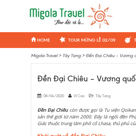
HOME
TOUR MỪNG LỄ 02/09
Migola Travel
>
Tây Tạng
>
Đền Đại Chiêu – Vương q
Đền Đại Chiêu – Vương quốc
08/04/2020
Vĩ Cao
Tây Tạng
Đền Đại Chiêu
còn được gọi là Tu viện Qoika
sản thế giới từ năm 2000. Đây là ngôi đền Ph
Giác thuộc trung tâm phố cổ Lhasa, thủ phủ của
Khái quát về đền Đại Chiêu