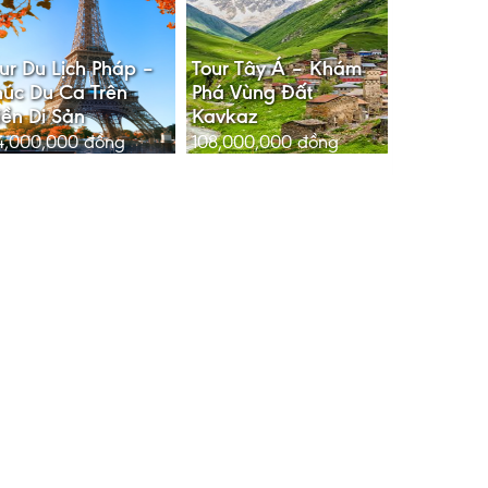
ur Du Lịch Pháp –
Tour Tây Á – Khám
úc Du Ca Trên
Phá Vùng Đất
ền Di Sản
Kavkaz
4,000,000
đồng
108,000,000
đồng