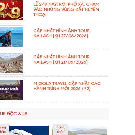
LỄ 2/9 NÀY: RỜI PHỐ XÁ, CHẠM
VÀO NHỮNG VÙNG ĐẤT HUYỀN
THOẠI
CẬP NHẬT HÌNH ẢNH TOUR
KAILASH (KH 27/06/2026)
CẬP NHẬT HÌNH ẢNH TOUR
KAILASH (KH 21/06/2026)
MIGOLA TRAVEL CẬP NHẬT CÁC
HÀNH TRÌNH MỚI 2026 (P.2)
UR ĐỘC & LẠ
ang
Đang
hận
nhận