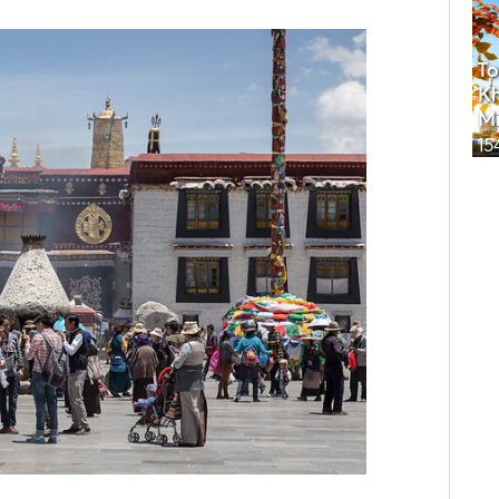
To
Kh
Mi
15