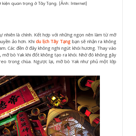
 kiện quan trọng ở Tây Tạng. (Ảnh: Internet)
ự nhiên là chính. Kết hợp với những ngọn nên làm từ mỡ
huyền ảo hơn. Khi
du lịch Tây Tạng
bạn sẽ nhận ra không
am. Các đền ở đây không nghi ngút khói hương. Thay vào
, mỡ bò Yak khi đốt không tạo ra khói. Nhờ đó không gây
reo trong chùa. Ngược lại, mỡ bò Yak như phủ một lớp