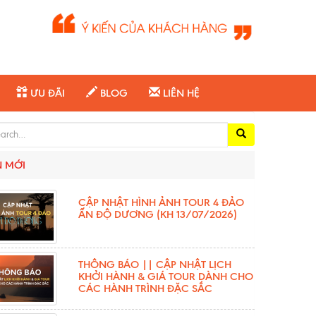
ƯU ĐÃI
BLOG
LIÊN HỆ
ch for:
N MỚI
CẬP NHẬT HÌNH ẢNH TOUR 4 ĐẢO
ẤN ĐỘ DƯƠNG (KH 13/07/2026)
THÔNG BÁO || CẬP NHẬT LỊCH
KHỞI HÀNH & GIÁ TOUR DÀNH CHO
CÁC HÀNH TRÌNH ĐẶC SẮC