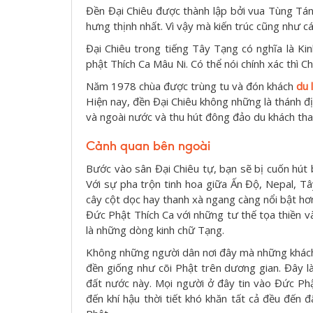
Đền Đại Chiêu được thành lập bởi vua Tùng Tán
hưng thịnh nhất. Vì vậy mà kiến trúc cũng như các
Đại Chiêu trong tiếng Tây Tạng có nghĩa là K
phật Thích Ca Mâu Ni. Có thể nói chính xác thì C
Năm 1978 chùa được trùng tu và đón khách
du 
Hiện nay, đền Đại Chiêu không những là thánh địa
và ngoài nước và thu hút đông đảo du khách th
Cảnh quan bên ngoài
Bước vào sân Đại Chiêu tự, bạn sẽ bị cuốn hút b
Với sự pha trộn tinh hoa giữa Ấn Độ, Nepal, 
cây cột dọc hay thanh xà ngang càng nổi bật hơn
Đức Phật Thích Ca với những tư thế tọa thiền và
là những dòng kinh chữ Tạng.
Không những người dân nơi đây mà những khá
đền giống như cõi Phật trên dương gian. Đây là
đất nước này. Mọi người ở đây tin vào Đức Ph
đến khí hậu thời tiết khó khăn tất cả đều đến 