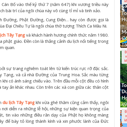
k
 Cán Bố vào thế kỷ thứ 7 (năm 647) khi vương triều này
h bài trí của ngôi chùa này vô cùng tỉ mỉ và tinh xảo.
To
Hư
inh Đường, Phật Đường, Cung Điện… hay còn được gọi là
– 
hùa Đại Chiêu Tự là ngôi chùa thờ tượng Thích Ca Mâu Ni.
M
lịch Tây Tạng
và khách hành hương chính thức năm 1980.
Cổ
 phật giáo. Đền còn là thắng cảnh du lịch nổi tiếng trong
11
am quan.
Đ
n
k
ởi sự trang nghiêm toát lên từ kiến trúc rực rỡ đặc sắc.
Tây Tạng, và cả nhà Đường của Trung Hoa. Sắc màu từng
 khi có ánh sáng chiếu vào. Trên đầu mỗi cột đều có hình
To
 tay ấn khác nhau. Còn trên các xà con giữa các thân cột
D
Ho
ch
du lịch Tây Tạng
khi vừa ghé thăm cũng cảm thấy, ngôi
49
 nơi diễn ra những lễ hội, những sự kiện quan trọng của
Đ
ật, tin vào những điều răn dạy của Phật họ không màng
n
đây để bày tỏ lòng thành kính và xin phước lành của Đức
k