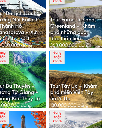
hách
khách
ur Du Lịch Hành
ơng Núi Kailash
Tour Faroe, Iceland,
Thánh Hồ
Greenland – Khám
anasarova – Xứ
phá những quần
 Cách – CT1
đảo thần tiên
6,000,000
đồng
368,000,000
đồng
ang
Đang
hận
nhận
hách
khách
ur Du Thuyền –
Tour Tây Úc – Khám
ương Tử Giang –
phá miền Viễn Tây
àng Kim Thủy Lộ
nước Úc
,000,000
đồng
130,000,000
đồng
ang
Đang
hận
nhận
hách
khách