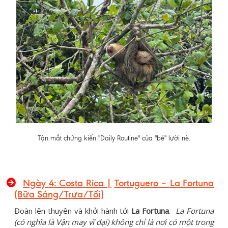
Tận mắt chứng kiến "Daily Routine" của "bé" lười nè.
Ngày
4
: Costa Rica |
Tortuguero –
La Fortuna
(Bữa Sáng/Trưa/Tối)
Đoàn lên thuyên và khởi hành tới
La Fortuna
.
La Fortuna
(có nghĩa là Vận may vĩ đại) không chỉ là nơi có một trong