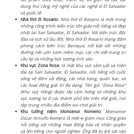
dụng thủ công mỹ nghệ của các nghệ sĩ El Salvador
và quốc tế.
Nhà thờ El Rosario
:
Nhà thờ El Rosario là một trong
những công trình kiến trúc tôn giáo nổi tiếng và đẹp
nhất tại San Salvador, El Salvador. Với kiến trúc độc
đáo và lịch sử lâu đời, Nhà thờ El Rosario mang đậm
phong cách kiến trúc Baroque, nổi bật với những
đường nét uốn lượn mềm mại, các chi tiết trang trí
cầu kỳ và những bức tượng tinh xảo.
Khu vực Zona Rosa
:
là một khu vực sầm uất và hiện
đại tại San Salvador, El Salvador, nổi tiếng với cuộc
sống về đêm sôi động, các nhà hàng, quán bar, và
các hoạt động giải trí đa dạng. Tên gọi "Zona Rosa"
(Khu vực Hồng) được lấy cảm hứng từ những khu
vực tương tự ở các thành phố lớn trên thế giới, nơi
tập trung nhiều địa điểm vui chơi giải trí.
Khu tưởng niệm Monsenor Romerio
:
Monsenor
Oscar Arnulfo Romero là một vị giám mục Công giáo
nổi tiếng với những hoạt động bảo vệ nhân quyền
và lên tiếng cho người nghèo. Ông đã bị ám sát vào