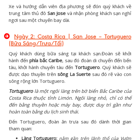
Xe và hướng dẫn viên địa phương sẽ đón quý khách về
trung tâm thủ đô
San Jose
và nhận phòng khách sạn nghỉ
ngơi sau một chuyến bay dài.
Ngày 2: Costa
Rica | San Jose
– Tortuguero
(Bữa Sáng/Trưa/Tối)
Quý khách dùng bữa sáng tại khách sạn.Đoàn sẽ khởi
hành đến
phía bắc Caribe
, sau đó đoàn di chuyển đến bến
tàu, khởi hành chuyến tàu đến
Tortuguero
. Quý khách sẽ
được dạo thuyền trên
sông La Suerte
sau đó rẽ vào con
sông rộng lớn Tortuguero.
Tortuguero
là một ngôi làng trên bờ biển Bắc Caribe của
Costa Rica thuộc tỉnh Limón. Ngôi làng nhỏ, chỉ có thể
đến bằng thuyền hoặc máy bay, được duy trì gần như
hoàn toàn bằng du lịch sinh thái.
Đến Tortuguero, đoàn ăn trưa sau đó dành thời gian
tham quan:
Làng Tortuguero:
nằm gần trên lãnh thổ của Vườn