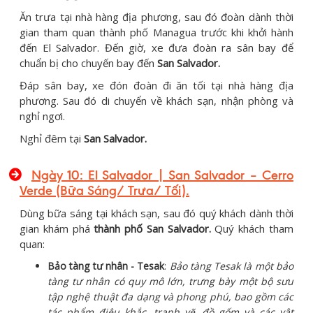
Ăn trưa tại nhà hàng địa phương, sau đó đoàn dành thời
gian tham quan thành phố Managua trước khi khởi hành
đến El Salvador. Đến giờ, xe đưa đoàn ra sân bay để
chuẩn bị cho chuyến bay đến
San Salvador.
Đáp sân bay, xe đón đoàn đi ăn tối tại nhà hàng địa
phương. Sau đó di chuyển về khách sạn, nhận phòng và
nghỉ ngơi.
Nghỉ đêm tại
San Salvador
.
Ngày 10: El Salvador | San Salvador – Cerro
Verde (Bữa Sáng/ Trưa/ Tối).
Dùng bữa sáng tại khách sạn, sau đó quý khách dành thời
gian khám phá
thành phố San Salvador.
Quý khách tham
quan:
Bảo tàng tư nhân - Tesak
:
Bảo tàng Tesak là một bảo
tàng tư nhân có quy mô lớn, trưng bày một bộ sưu
tập nghệ thuật đa dạng và phong phú, bao gồm các
tác phẩm điêu khắc, tranh vẽ, đồ gốm và các vật