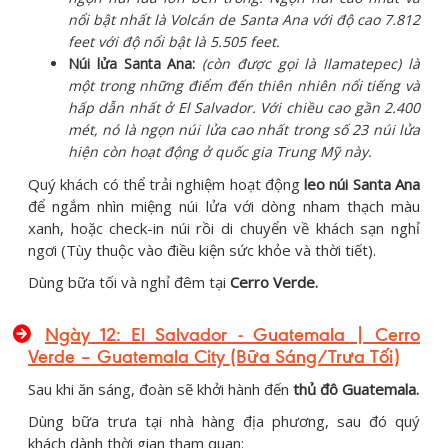
nổi bật nhất là Volcán de Santa Ana với độ cao 7.812
feet với độ nổi bật là 5.505 feet.
Núi lửa Santa Ana:
(còn được gọi là Ilamatepec) là
một trong những điểm đến thiên nhiên nổi tiếng và
hấp dẫn nhất ở El Salvador. Với chiều cao gần 2.400
mét, nó là ngọn núi lửa cao nhất trong số 23 núi lửa
hiện còn hoạt động ở quốc gia Trung Mỹ này
.
Quý khách có thể trải nghiệm hoạt động
leo núi Santa Ana
để ngắm nhìn miệng núi lửa với dòng nham thạch màu
xanh, hoặc check-in núi rồi di chuyển về khách sạn nghỉ
ngơi (Tùy thuộc vào điều kiện sức khỏe và thời tiết).
Dùng bữa tối và nghỉ đêm tại
Cerro Verde.
Ngày 12: El Salvador - Guatemala | Cerro
Verde – Guatemala City (Bữa Sáng/Trưa Tối)
Sau khi ăn sáng, đoàn sẽ khởi hành đến
thủ đô Guatemala.
Dùng bữa trưa tại nhà hàng địa phương, sau đó quý
khách dành thời gian tham quan: