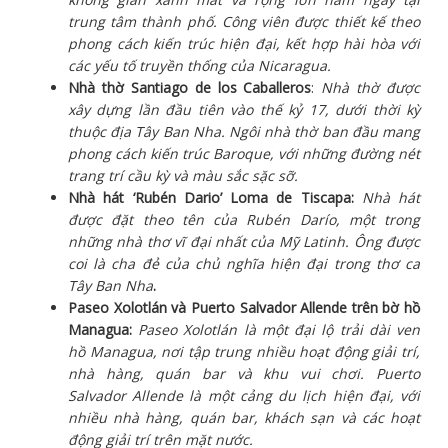
trung tâm thành phố. Công viên được thiết kế theo
phong cách kiến trúc hiện đại, kết hợp hài hòa với
các yếu tố truyền thống của Nicaragua.
Nhà thờ Santiago de los Caballeros
:
Nhà thờ được
xây dựng lần đầu tiên vào thế kỷ 17, dưới thời kỳ
thuộc địa Tây Ban Nha. Ngôi nhà thờ ban đầu mang
phong cách kiến trúc Baroque, với những đường nét
trang trí cầu kỳ và màu sắc sặc sỡ.
Nhà hát ‘Rubén Dario’ Loma de Tiscapa:
Nhà hát
được đặt theo tên của Rubén Darío, một trong
những nhà thơ vĩ đại nhất của Mỹ Latinh. Ông được
coi là cha đẻ của chủ nghĩa hiện đại trong thơ ca
Tây Ban Nha
.
Paseo Xolotlán và Puerto Salvador Allende trên bờ hồ
Managua:
Paseo Xolotlán là một đại lộ trải dài ven
hồ Managua, nơi tập trung nhiều hoạt động giải trí,
nhà hàng, quán bar và khu vui chơi. Puerto
Salvador Allende là một cảng du lịch hiện đại, với
nhiều nhà hàng, quán bar, khách sạn và các hoạt
động giải trí trên mặt nước.