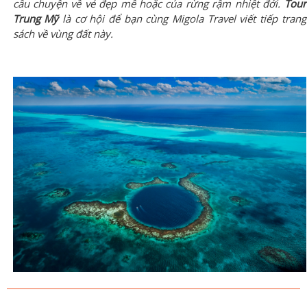
câu chuyện về vẻ đẹp mê hoặc của rừng rậm nhiệt đới.
Tour
Trung Mỹ
là cơ hội để bạn cùng Migola Travel viết tiếp trang
sách về vùng đất này.