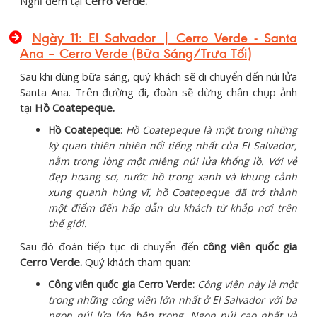
Nghỉ đêm tại
Cerro Verde.
Ngày 11: El Salvador | Cerro Verde - Santa
Ana – Cerro Verde (Bữa Sáng/Trưa Tối)
Sau khi dùng bữa sáng, quý khách sẽ di chuyển đến núi lửa
Santa Ana. Trên đường đi, đoàn sẽ dừng chân chụp ảnh
tại
Hồ Coatepeque.
Hồ Coatepeque
:
Hồ Coatepeque là một trong những
kỳ quan thiên nhiên nổi tiếng nhất của El Salvador,
nằm trong lòng một miệng núi lửa khổng lồ. Với vẻ
đẹp hoang sơ, nước hồ trong xanh và khung cảnh
xung quanh hùng vĩ, hồ Coatepeque đã trở thành
một điểm đến hấp dẫn du khách từ khắp nơi trên
thế giới.
Sau đó đoàn tiếp tục di chuyển đến
công viên quốc gia
Cerro Verde.
Quý khách tham quan:
Công viên quốc gia Cerro Verde:
Công viên này là một
trong những công viên lớn nhất ở El Salvador với ba
ngọn núi lửa lớn bên trong. Ngọn núi cao nhất và