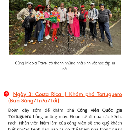
Cùng Migola Travel trở thành những nhà sinh vật học tập sự
nà.
Ngày 3: Costa Rica | Khám phá Tortuguero
(Bữa Sáng/Trưa/Tối)
Đoàn dậy sớm để khám phá
Công viên Quốc gia
Tortuguero
bằng xuồng máy. Đoàn sẽ đi qua các kênh,
rạch. Nhân viên kiểm lâm của công viên sẽ cho quý khách
biết những kênh đào nào ta có thể khám phá trong ngày