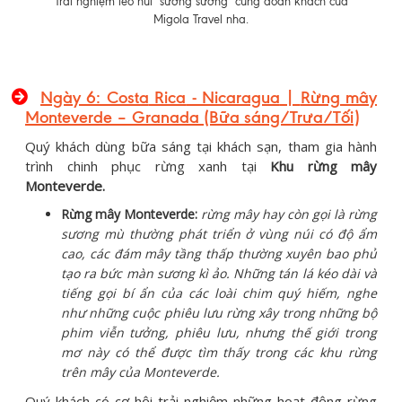
Trải nghiệm leo núi "sương sương" cùng đoàn khách của
Migola Travel nha.
Ngày 6: Costa
Rica
- Nicaragua
|
Rừng mây
Monteverde – Granada (Bữa sáng/Trưa/Tối)
Quý khách dùng bữa sáng tại khách sạn, tham gia hành
trình chinh phục rừng xanh tại
Khu rừng mây
Monteverde.
Rừng mây Monteverde:
rừng mây hay còn gọi là rừng
sương mù thường phát triển ở vùng núi có độ ẩm
cao, các đám mây tầng thấp thường xuyên bao phủ
tạo ra bức màn sương kì ảo. Những tán lá kéo dài và
tiếng gọi bí ẩn của các loài chim quý hiếm, nghe
như những cuộc phiêu lưu rừng xây trong những bộ
phim viễn tưởng, phiêu lưu, nhưng thế giới trong
mơ này có thể được tìm thấy trong các khu rừng
trên mây của Monteverde.
Quý khách có cơ hội trải nghiệm những hoạt động rừng