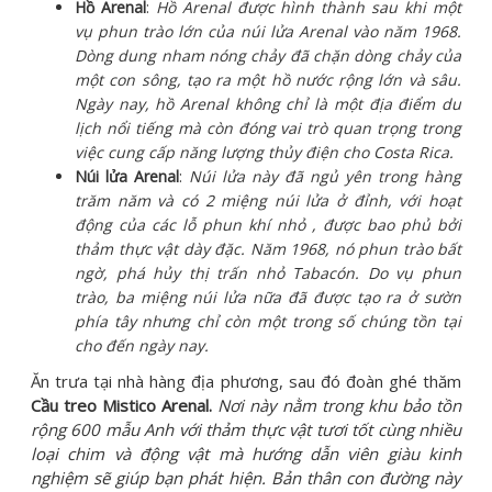
Hồ Arenal
:
Hồ Arenal được hình thành sau khi một
vụ phun trào lớn của núi lửa Arenal vào năm 1968.
Dòng dung nham nóng chảy đã chặn dòng chảy của
một con sông, tạo ra một hồ nước rộng lớn và sâu.
Ngày nay, hồ Arenal không chỉ là một địa điểm du
lịch nổi tiếng mà còn đóng vai trò quan trọng trong
việc cung cấp năng lượng thủy điện cho Costa Rica.
Núi lửa Arenal
:
Núi lửa này đã ngủ yên trong hàng
trăm năm và có 2 miệng núi lửa ở đỉnh, với hoạt
động của các lỗ phun khí nhỏ , được bao phủ bởi
thảm thực vật dày đặc. Năm 1968, nó phun trào bất
ngờ, phá hủy thị trấn nhỏ Tabacón. Do vụ phun
trào, ba miệng núi lửa nữa đã được tạo ra ở sườn
phía tây nhưng chỉ còn một trong số chúng tồn tại
cho đến ngày nay.
Ăn trưa tại nhà hàng địa phương, sau đó đoàn ghé thăm
Cầu treo Mistico Arenal.
Nơi này nằm trong khu bảo tồn
rộng 600 mẫu Anh với thảm thực vật tươi tốt cùng nhiều
loại chim và động vật mà hướng dẫn viên giàu kinh
nghiệm sẽ giúp bạn phát hiện. Bản thân con đường này