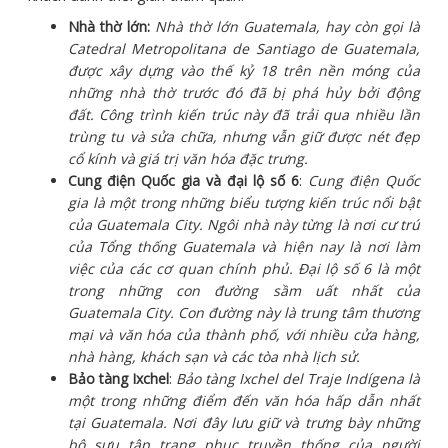
Nhà thờ lớn:
Nhà thờ lớn Guatemala, hay còn gọi là
Catedral Metropolitana de Santiago de Guatemala,
được xây dựng vào thế kỷ 18 trên nền móng của
những nhà thờ trước đó đã bị phá hủy bởi động
đất. Công trình kiến trúc này đã trải qua nhiều lần
trùng tu và sửa chữa, nhưng vẫn giữ được nét đẹp
cổ kính và giá trị văn hóa đặc trưng.
Cung điện Quốc gia và đại lộ số 6
:
Cung điện Quốc
gia là một trong những biểu tượng kiến trúc nổi bật
của Guatemala City. Ngôi nhà này từng là nơi cư trú
của Tổng thống Guatemala và hiện nay là nơi làm
việc của các cơ quan chính phủ. Đại lộ số 6 là một
trong những con đường sầm uất nhất của
Guatemala City. Con đường này là trung tâm thương
mại và văn hóa của thành phố, với nhiều cửa hàng,
nhà hàng, khách sạn và các tòa nhà lịch sử.
Bảo tàng Ixchel
:
Bảo tàng Ixchel del Traje Indígena là
một trong những điểm đến văn hóa hấp dẫn nhất
tại Guatemala. Nơi đây lưu giữ và trưng bày những
bộ sưu tập trang phục truyền thống của người