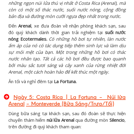
những ngọn núi lửa thú vị nhất ở Costa Rica (Arenal), mà
còn có một số thác nước, suối nước nóng, cộng đồng
bản địa và đường mòn cưỡi ngựa đẹp nhất trong nước.
Đến
Arenal
, xe đưa đoàn về nhận phòng khách sạn, sau
đó quý khách dành thời gian trải nghiệm tại
suối nước
nóng Ecotermales.
Có những hồ bơi tự nhiên, làn nước
ấm áp của nó có tác dụng tiếp thêm sinh lực và làm dịu
sự mỏi mệt của bạn. Một trong những hồ bơi có thác
nước nhân tạo. Tất cả các hồ bơi đều được bao quanh
bởi màu sắc tươi sáng và cây xanh của rừng nhiệt đới
Arenal, một cách hoàn hảo để kết thúc một ngày.
Ăn tối và nghỉ đêm tại
La Fortuna.
Ngày 5: Costa Rica |
La Fortuna – Núi lửa
Arenal
–
Monteverde
(Bữa Sáng/Trưa/Tối)
Dùng bữa sáng tại khách sạn, sau đó đoàn sẽ thực hiện
chuyến thám hiểm
núi lửa Arenal
qua đường mòn
Silencio
,
trên đường đi quý khách tham quan: