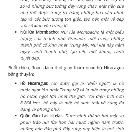
sộ và những bức tường dày vững chắc. Mặt tiền của
nhà thờ được trang trí bằng những hoa văn phức
tạp và các bức tượng tôn giáo, tạo nên một vẻ đẹp
vừa cổ kính vừa tráng lệ.
Núi lửa Mombacho:
Núi lửa Mombacho là một biểu
tượng của thành phố Granada, một trong những
thành phố cổ kính nhất Trung Mỹ. Núi lửa này nằm
ngay cạnh thành phố, tạo nên một khung cảnh
tuyệt đẹp.
Buổi chiều, đoàn dành thời gian tham quan hồ Nicaragua
bằng thuyền:
Hồ Nicaragua:
còn được gọi là "Biển ngọt", là hồ
nước ngọt lớn nhất Trung Mỹ và là một trong những
hồ nước ngọt lớn nhất thế giới. Với diện tích hơn
8.264 km², hồ này là một hệ sinh thái vô cùng đa
dạng và phong phú.
Quần đảo Las Istelas
:
Được hình thành bởi một vụ
phun trào núi lửa hơn hai mươi nghìn năm trước,
những hòn đảo phủ đầy rừng này hiện là nơi sinh