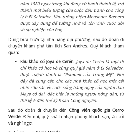
năm 1980 ngay trong khi đang cử hành thánh lễ, trở
thành một biểu tượng của cuộc đấu tranh cho công
lý ở El Salvador. Khu tưởng niệm Monsenor Romero
được xây dựng để tưởng nhớ và tôn vinh cuộc đời
và sự nghiệp của ông.
Dùng bữa trưa tại nhà hàng địa phương, sau đó đoàn di
chuyển khám phá
tàn tích San Andres.
Quý khách tham
quan:
Khu khảo cổ Joya de Cerén
:
Joya de Cerén là một di
chỉ khảo cổ học vô cùng quý giá nằm ở El Salvador,
được mệnh danh là "Pompeii của Trung Mỹ". Nơi
đây đã cung cấp cho các nhà khảo cổ học một cái
nhìn sâu sắc về cuộc sống hàng ngày của người dân
Maya cổ đại, đặc biệt là những người nông dân, từ
thế kỷ 6 đến thế kỷ 8 sau Công nguyên.
Sau đó đoàn di chuyển đến
Công viên quốc gia Cerro
Verde
. Đến nơi, quý khách nhận phòng khách sạn, ăn tối
và nghỉ ngơi.