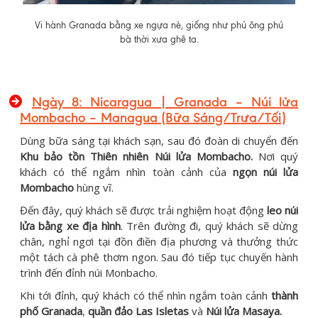
Vi hành Granada bằng xe ngựa nè, giống như phú ông phú
bà thời xưa ghê ta.
Ngày 8: Nicaragua | Granada – Núi lửa
Mombacho – Managua (Bữa Sáng/Trưa/Tối)
Dùng bữa sáng tại khách sạn, sau đó đoàn di chuyển đến
Khu bảo tồn Thiên nhiên Núi lửa Mombacho.
Nơi quý
khách có thể ngắm nhìn toàn cảnh của
ngọn núi lửa
Mombacho
hùng vĩ.
Đến đây, quý khách sẽ được trải nghiệm hoạt động
leo núi
lửa bằng xe địa hình
. Trên đường đi, quý khách sẽ dừng
chân, nghỉ ngơi tại đồn điền địa phương và thưởng thức
một tách cà phê thơm ngon. Sau đó tiếp tục chuyến hành
trình đến đỉnh núi Monbacho.
Khi tới đỉnh, quý khách có thể nhìn ngắm toàn cảnh
thành
phố Granada
,
quần đảo Las Isletas
và
Núi lửa Masaya.