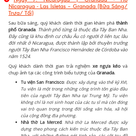
Nicaragua - Las Isletas
– Granada
(Bữa Sáng/
Trưa/ Tối)
Sau bữa sáng, quý khách dành thời gian khám phá
thành
phố Granada
.
Thành phố từng là thuộc địa Tây Ban Nha.
Đây cũng là khu định cư châu Âu có người ở liên tục lâu
đời nhất ở Nicaragua, được thành lập bởi thuyền trưởng
người Tây Ban Nha Francisco Hernández de Córdoba vào
năm 1524
.
Quý khách dành thời gian trải nghiệm
xe ngựa kéo
và
chụp ảnh tại các công trình biểu tượng của
Granada.
Tu viện San Francisco
:
Được xây dựng vào thế kỷ XVI,
Tu viện là một trong những công trình tôn giáo đầu
tiên của người Tây Ban Nha tại Trung Mỹ. Tu viện
không chỉ là nơi sinh hoạt của các tu sĩ mà còn đóng
vai trò quan trọng trong đời sống văn hóa, xã hội
của cộng đồng địa phương.
Nhà thờ La Merced
:
Nhà thờ La Merced được xây
dựng theo phong cách kiến trúc thuộc địa Tây Ban
Nha, với những đường nét tinh xảo, các cột trụ đồ