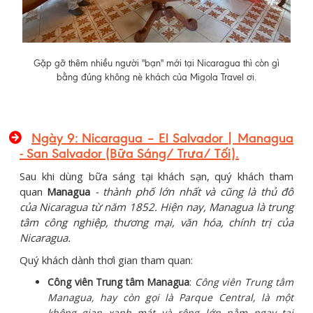
Gặp gỡ thêm nhiều người "bạn" mới tại Nicaragua thì còn gì
bằng đúng không nè khách của Migola Travel ơi.
Ngày
9
: Nicaragua – El Salvador | Managua
- San Salvador (Bữa Sáng/ Trưa/ Tối).
Sau khi dùng bữa sáng tại khách sạn, quý khách tham
quan
Managua
- thành phố lớn nhất và cũng là thủ đô
của Nicaragua từ năm 1852. Hiện nay, Managua là trung
tâm công nghiệp, thương mại, văn hóa, chính trị của
Nicaragua.
Quý khách dành thơì gian tham quan:
Công viên Trung tâm Managua
:
Công viên Trung tâm
Managua, hay còn gọi là Parque Central, là một
không gian xanh mát và rộng lớn nằm ngay tại