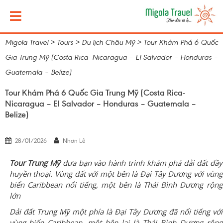
Migola Travel
>
Tours
>
Du lịch Châu Mỹ
>
Tour Khám Phá 6 Quốc
Gia Trung Mỹ (Costa Rica- Nicaragua – El Salvador – Honduras –
Guatemala – Belize)
Tour Khám Phá 6 Quốc Gia Trung Mỹ (Costa Rica-
Nicaragua – El Salvador – Honduras – Guatemala –
Belize)
28/01/2026
Nhơn Lê
Tour Trung Mỹ
đưa bạn vào hành trình khám phá dải đất đầy
huyền thoại. Vùng đất với một bên là Đại Tây Dương với vùng
biển Caribbean nổi tiếng, một bên là Thái Bình Dương rộng
lớn
Dải đất Trung Mỹ
một phía là Đại Tây Dương đã nổi tiếng với
vùng biển Caribbean, một bên lại là Thái Bình Dương rộng