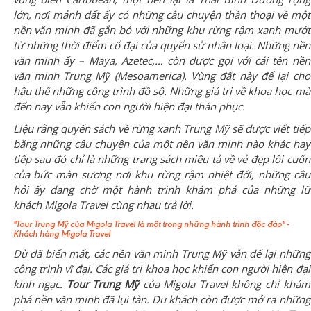
lớn, nơi mảnh đất ấy có những câu chuyện thần thoại về một
nền văn minh đã gắn bó với những khu rừng rậm xanh mướt
từ những thời điểm cổ đại của quyển sử nhân loại. Những nền
văn minh ấy – Maya, Azetec,… còn được gọi với cái tên nền
văn minh Trung Mỹ (Mesoamerica). Vùng đất này để lại cho
hậu thế những công trình đồ sộ. Những giá trị về khoa học mà
đến nay vẫn khiến con người hiện đại thán phục.
Liệu rằng quyển sách về rừng xanh Trung Mỹ sẽ được viết tiếp
bằng những câu chuyện của một nền văn minh nào khác hay
tiếp sau đó chỉ là những trang sách miêu tả về vẻ đẹp lôi cuốn
của bức màn sương nơi khu rừng rậm nhiệt đới, những câu
hỏi ấy đang chờ một hành trình khám phá của những lữ
khách Migola Travel cùng nhau trả lời.
"Tour Trung Mỹ của Migola Travel là một trong những hành trình độc đáo" -
Khách hàng Migola Travel
Dù đã biến mất, các nền văn minh Trung Mỹ vẫn để lại những
công trình vĩ đại. Các giá trị khoa học khiến con người hiện đại
kinh ngạc.
Tour Trung Mỹ
của Migola Travel không chỉ khám
phá nền văn minh đã lụi tàn. Du khách còn được mở ra những