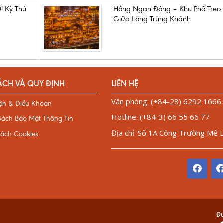
i Kỳ Thú
Hồng Ngạn Động – Khu Phố Treo
Giữa Lòng Trùng Khánh
ÁCH VÀ QUY ĐỊNH
LIÊN HỆ
Văn phòng: (+84-28) 6292 1666
iện & Điều Khoản
Hotline: (+84-3) 66 55 66 77
Sách Bảo Mật Thông Tin
Địa chỉ: Số 1A Công Trường Mê Li
sách Cookies
Đư