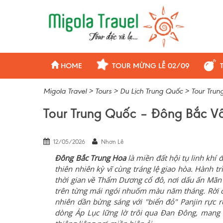
HOME
TOUR MỪNG LỄ 02/09
Migola Travel
>
Tours
>
Du Lịch Trung Quốc
>
Tour Trun
Tour Trung Quốc – Đông Bắc V
12/05/2026
Nhơn Lê
Đông Bắc Trung Hoa
là miền đất hội tụ linh khí đ
thiên nhiên kỳ vĩ cùng tráng lệ giao hòa. Hành 
thời gian về Thẩm Dương cổ đô, nơi dấu ấn Mãn 
trên từng mái ngói nhuốm màu năm tháng. Rời 
nhiên dần bừng sáng với "biển đỏ" Panjin rực rỡ
dòng Áp Lục lững lờ trôi qua Đan Đông, mang 