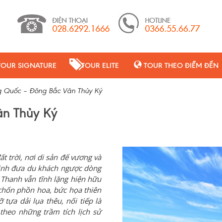
TOUR SIGNATURE
TOUR ELITE
TOUR THEO ĐIỂM ĐẾN
g Quốc – Đông Bắc Vân Thủy Ký
ân Thủy Ký
ất trời, nơi di sản đế vương và
trình đưa du khách ngược dòng
Thanh vẫn tĩnh lặng hiện hữu
chốn phồn hoa, bức họa thiên
 tựa dải lụa thêu, nối tiếp là
theo những trầm tích lịch sử