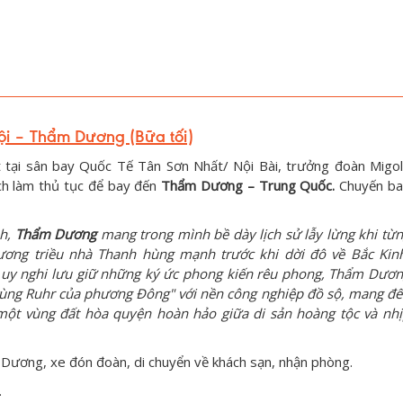
ội – Thẩm Dương (Bữa tối)
t tại sân bay Quốc Tế Tân Sơn Nhất/ Nội Bài, trưởng đoàn Migo
ch làm thủ tục để bay đến
Thẩm Dương – Trung Quốc.
Chuyến b
nh,
Thẩm Dương
mang trong mình bề dày lịch sử lẫy lừng khi từ
 vương triều nhà Thanh hùng mạnh trước khi dời đô về Bắc Kin
" uy nghi lưu giữ những ký ức phong kiến rêu phong, Thẩm Dươ
vùng Ruhr của phương Đông" với nền công nghiệp đồ sộ, mang đ
 một vùng đất hòa quyện hoàn hảo giữa di sản hoàng tộc và nh
ương, xe đón đoàn, di chuyển về khách sạn, nhận phòng.
.