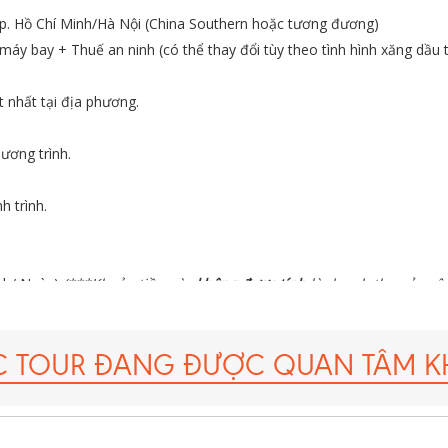
Tp. Hồ Chí Minh/Hà Nội (China Southern hoặc tương đương)
áy bay + Thuế an ninh (có thể thay đổi tùy theo tình hình xăng dầu th
t nhất tại địa phương.
ương trình.
h trình.
ch/ Ngày)
(***Khoản tiền này
không được tính
là doanh thu của côn
 là 50.000 USD/vụ.
C TOUR ĐANG ĐƯỢC QUAN TÂM K