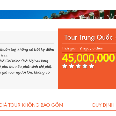
Tour Trung Quốc
Thời gian: 9 ngày 8 đêm
m thuần tuý, không có bất kỳ điểm
45,000,000
trình
Hồ Chí Minh/Hà Nội vui lòng
 phụ thu nếu phát sinh chi phí).
% giá tour người lớn, không có
GIÁ TOUR KHÔNG BAO GỒM
QUY ĐỊNH