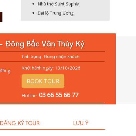
Nhà thờ Saint Sophia
Đại lộ Trung Ương
 – Đông Bắc Vân Thủy Ký
Tình trạng: Đang nhận khách
Khởi hành ngày:
13/10/2026
đồng
BOOK TOUR
03 66 55 66 77
Hotline:
 ĐĂNG KÝ TOUR
LƯU Ý