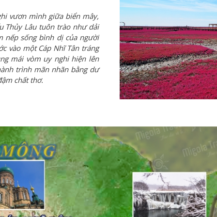
ghi vươn mình giữa biển mây,
ếu Thủy Lâu tuôn trào như dải
m nếp sống bình dị của người
bước vào một Cáp Nhĩ Tân tráng
ùng mái vòm uy nghi hiện lên
hành trình mãn nhãn bằng dư
đậm chất thơ.