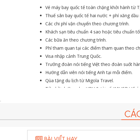
Vé máy bay quốc tế toàn chặng khởi hành từ 
Thuế sân bay quốc tế hai nước + phí xăng dầu m
Các chi phí vận chuyển theo chương trình.
Khách sạn tiêu chuẩn 4 sao hoặc tiêu chuẩn tố
Các bữa ăn theo chương trình.
Phí tham quan tại các điểm tham quan theo ch
Visa nhập cảnh Trung Quốc.
Trưởng đoàn nói tiếng Việt theo đoàn suốt hàn
Hướng dẫn viên nói tiếng Anh tại mỗi điểm.
Qùa tặng du lịch từ Migola Travel.
Tiền bồi dưỡng cho HDV & tài xế (10USD/ Khá
thu riêng trước khi khởi hành tour).
.
Bảo hiểm du lịch với mức bồi thường cao nhất
CÁ
BÀI VIẾT HAY