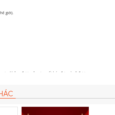
ế giới).
g ty, không được công ty xuất hóa đơn và sẽ được
HÁC