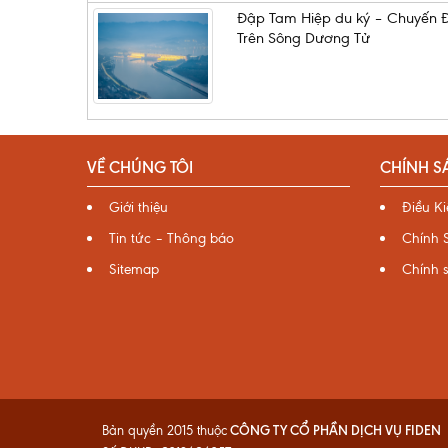
Đập Tam Hiệp du ký – Chuyến Đ
Trên Sông Dương Tử
VỀ CHÚNG TÔI
CHÍNH S
Giới thiệu
Điều K
Tin tức – Thông báo
Chính 
Sitemap
Chính 
CÔNG TY CỔ PHẦN DỊCH VỤ FIDEN
Bản quyền 2015 thuộc