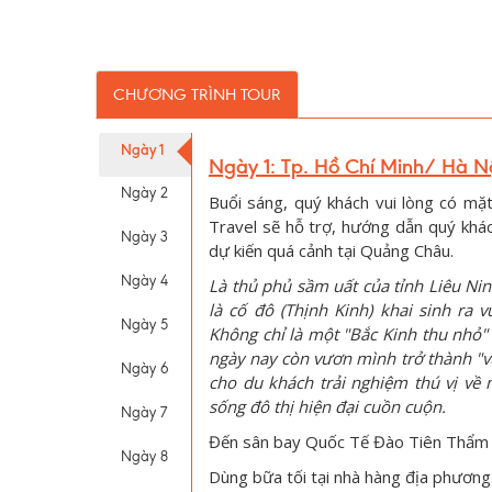
CHƯƠNG TRÌNH TOUR
Ngày 1
Ngày 1: Tp. Hồ Chí Minh/ Hà N
Ngày 2
Buổi sáng, quý khách vui lòng có mặ
Travel sẽ hỗ trợ, hướng dẫn quý khá
Ngày 3
dự kiến quá cảnh tại Quảng Châu.
Ngày 4
Là thủ phủ sầm uất của tỉnh Liêu Ni
là cố đô (Thịnh Kinh) khai sinh ra
Ngày 5
Không chỉ là một "Bắc Kinh thu nhỏ
ngày nay còn vươn mình trở thành "
Ngày 6
cho du khách trải nghiệm thú vị về
sống đô thị hiện đại cuồn cuộn.
Ngày 7
Đến sân bay Quốc Tế Đào Tiên Thẩm D
Ngày 8
Dùng bữa tối tại nhà hàng địa phương