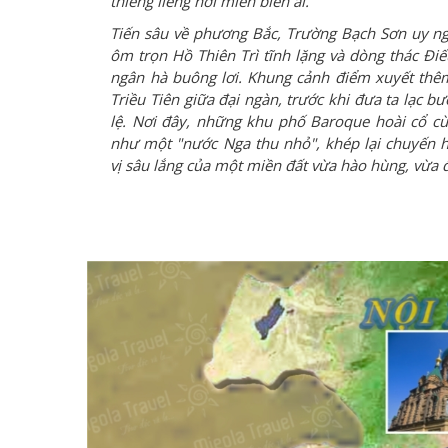
thiêng liêng nơi miền biên ải.
Tiến sâu về phương Bắc, Trường Bạch Sơn uy n
ôm trọn Hồ Thiên Trì tĩnh lặng và dòng thác Đi
ngân hà buông lơi. Khung cảnh điểm xuyết thê
Triều Tiên giữa đại ngàn, trước khi đưa ta lạc 
lệ. Nơi đây, những khu phố Baroque hoài cổ c
như một "nước Nga thu nhỏ", khép lại chuyến 
vị sâu lắng của một miền đất vừa hào hùng, vừa 