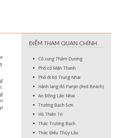
ĐIỂM THAM QUAN CHÍNH
la
Cố cung Thẩm Dương
ay
Phố cổ Mãn Thanh
Phố đi bộ Trung Nhai
ng
Hành lang đỏ Panjin (Red Beach)
h.
ng
An Đông Lão Nhai
ến
Trường Bạch Sơn
ịp
Hồ Thiên Trì
Thác Trường Bạch
Thác Điếu Thủy Lầu