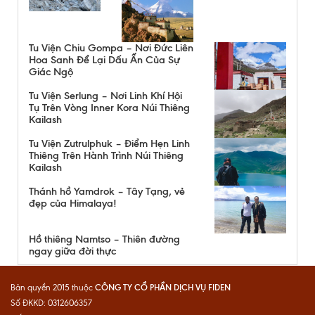
Tu Viện Chiu Gompa – Nơi Đức Liên
Hoa Sanh Để Lại Dấu Ấn Của Sự
Giác Ngộ
Tu Viện Serlung – Nơi Linh Khí Hội
Tụ Trên Vòng Inner Kora Núi Thiêng
Kailash
Tu Viện Zutrulphuk – Điểm Hẹn Linh
Thiêng Trên Hành Trình Núi Thiêng
Kailash
Thánh hồ Yamdrok – Tây Tạng, vẻ
đẹp của Himalaya!
Hồ thiêng Namtso – Thiên đường
ngay giữa đời thực
CÔNG TY CỔ PHẦN DỊCH VỤ FIDEN
Bản quyền 2015 thuộc
Số ĐKKD: 0312606357