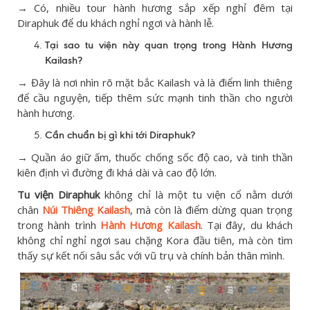
→ Có, nhiều tour hành hương sắp xếp nghỉ đêm tại
Diraphuk để du khách nghỉ ngơi và hành lễ.
Tại sao tu viện này quan trọng trong Hành Hương
Kailash?
→ Đây là nơi nhìn rõ mặt bắc Kailash và là điểm linh thiêng
để cầu nguyện, tiếp thêm sức mạnh tinh thần cho người
hành hương.
Cần chuẩn bị gì khi tới Diraphuk?
→ Quần áo giữ ấm, thuốc chống sốc độ cao, và tinh thần
kiên định vì đường đi khá dài và cao độ lớn.
Tu viện Diraphuk
không chỉ là một tu viện cổ nằm dưới
chân
Núi Thiêng Kailash
, mà còn là điểm dừng quan trọng
trong hành trình
Hành Hương Kailash
. Tại đây, du khách
không chỉ nghỉ ngơi sau chặng Kora đầu tiên, mà còn tìm
thấy sự kết nối sâu sắc với vũ trụ và chính bản thân mình.