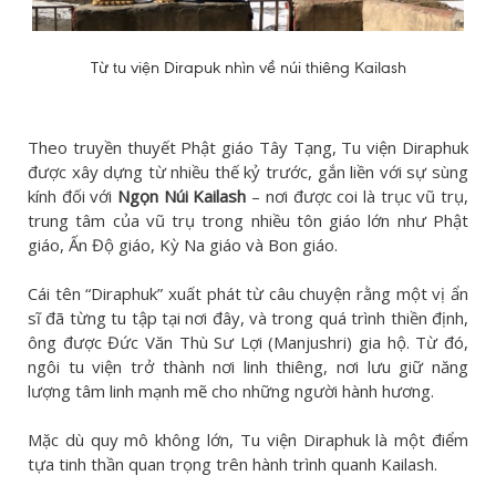
Từ tu viện Dirapuk nhìn về núi thiêng Kailash
Theo truyền thuyết Phật giáo Tây Tạng, Tu viện Diraphuk
được xây dựng từ nhiều thế kỷ trước, gắn liền với sự sùng
kính đối với
Ngọn Núi Kailash
– nơi được coi là trục vũ trụ,
trung tâm của vũ trụ trong nhiều tôn giáo lớn như Phật
giáo, Ấn Độ giáo, Kỳ Na giáo và Bon giáo.
Cái tên “Diraphuk” xuất phát từ câu chuyện rằng một vị ẩn
sĩ đã từng tu tập tại nơi đây, và trong quá trình thiền định,
ông được Đức Văn Thù Sư Lợi (Manjushri) gia hộ. Từ đó,
ngôi tu viện trở thành nơi linh thiêng, nơi lưu giữ năng
lượng tâm linh mạnh mẽ cho những người hành hương.
Mặc dù quy mô không lớn, Tu viện Diraphuk là một điểm
tựa tinh thần quan trọng trên hành trình quanh Kailash.