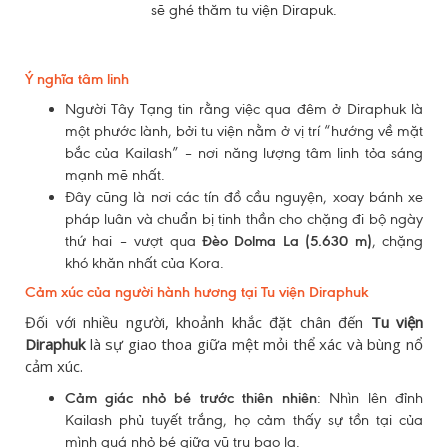
sẽ ghé thăm tu viện Dirapuk.
Ý nghĩa tâm linh
Người Tây Tạng tin rằng việc qua đêm ở Diraphuk là
một phước lành, bởi tu viện nằm ở vị trí “hướng về mặt
bắc của Kailash” – nơi năng lượng tâm linh tỏa sáng
mạnh mẽ nhất.
Đây cũng là nơi các tín đồ cầu nguyện, xoay bánh xe
pháp luân và chuẩn bị tinh thần cho chặng đi bộ ngày
thứ hai – vượt qua
Đèo Dolma La (5.630 m)
, chặng
khó khăn nhất của Kora.
Cảm xúc của người hành hương tại Tu viện Diraphuk
Đối với nhiều người, khoảnh khắc đặt chân đến
Tu viện
Diraphuk
là sự giao thoa giữa mệt mỏi thể xác và bùng nổ
cảm xúc.
Cảm giác nhỏ bé trước thiên nhiên
: Nhìn lên đỉnh
Kailash phủ tuyết trắng, họ cảm thấy sự tồn tại của
mình quá nhỏ bé giữa vũ trụ bao la.