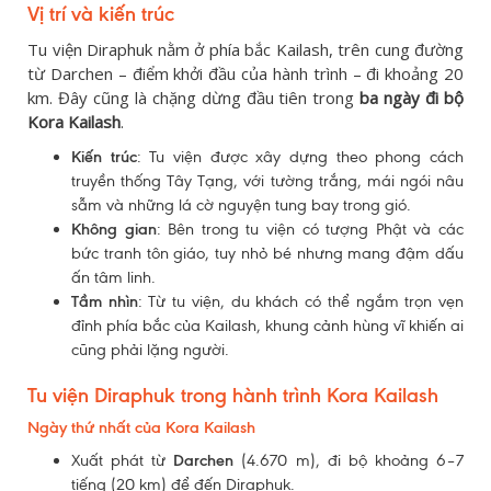
Vị trí và kiến trúc
Tu viện Diraphuk nằm ở phía bắc Kailash, trên cung đường
từ Darchen – điểm khởi đầu của hành trình – đi khoảng 20
km. Đây cũng là chặng dừng đầu tiên trong
ba ngày đi bộ
Kora Kailash
.
Kiến trúc
: Tu viện được xây dựng theo phong cách
truyền thống Tây Tạng, với tường trắng, mái ngói nâu
sẫm và những lá cờ nguyện tung bay trong gió.
Không gian
: Bên trong tu viện có tượng Phật và các
bức tranh tôn giáo, tuy nhỏ bé nhưng mang đậm dấu
ấn tâm linh.
Tầm nhìn
: Từ tu viện, du khách có thể ngắm trọn vẹn
đỉnh phía bắc của Kailash, khung cảnh hùng vĩ khiến ai
cũng phải lặng người.
Tu viện Diraphuk trong hành trình Kora Kailash
Ngày thứ nhất của Kora Kailash
Xuất phát từ
Darchen
(4.670 m), đi bộ khoảng 6–7
tiếng (20 km) để đến Diraphuk.