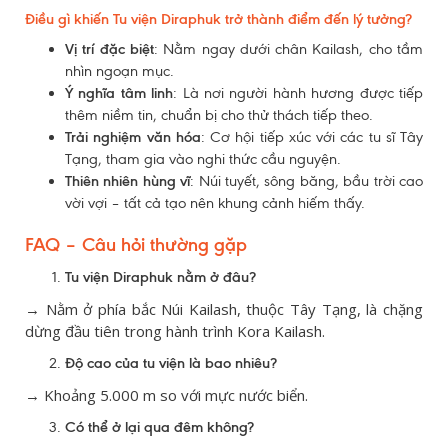
Điều gì khiến Tu viện Diraphuk trở thành điểm đến lý tưởng?
Vị trí đặc biệt
: Nằm ngay dưới chân Kailash, cho tầm
nhìn ngoạn mục.
Ý nghĩa tâm linh
: Là nơi người hành hương được tiếp
thêm niềm tin, chuẩn bị cho thử thách tiếp theo.
Trải nghiệm văn hóa
: Cơ hội tiếp xúc với các tu sĩ Tây
Tạng, tham gia vào nghi thức cầu nguyện.
Thiên nhiên hùng vĩ
: Núi tuyết, sông băng, bầu trời cao
vời vợi – tất cả tạo nên khung cảnh hiếm thấy.
FAQ – Câu hỏi thường gặp
Tu viện Diraphuk nằm ở đâu?
→ Nằm ở phía bắc Núi Kailash, thuộc Tây Tạng, là chặng
dừng đầu tiên trong hành trình Kora Kailash.
Độ cao của tu viện là bao nhiêu?
→ Khoảng 5.000 m so với mực nước biển.
Có thể ở lại qua đêm không?