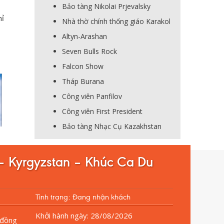
Bảo tàng Nikolai Prjevalsky
hỉ
Nhà thờ chính thống giáo Karakol
Altyn-Arashan
Seven Bulls Rock
Falcon Show
Tháp Burana
Công viên Panfilov
Công viên First President
Bảo tàng Nhạc Cụ Kazakhstan
– Kyrgyzstan – Khúc Ca Du
Tình trạng: Đang nhận khách
Khởi hành ngày:
28/08/2026
đồng