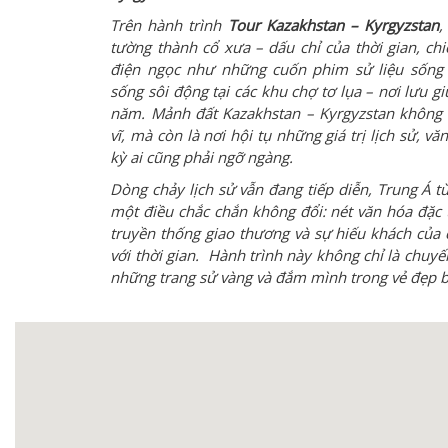
Trên hành trình
Tour Kazakhstan – Kyrgyzstan
,
tường thành cổ xưa – dấu chỉ của thời gian, 
điện ngọc như những cuốn phim sử liệu sống 
sống sôi động tại các khu chợ tơ lụa – nơi lưu 
năm. Mảnh đất Kazakhstan – Kyrgyzstan không ch
vĩ, mà còn là nơi hội tụ những giá trị lịch sử, v
kỳ ai cũng phải ngỡ ngàng.
Dòng chảy lịch sử vẫn đang tiếp diễn, Trung Á t
một điều chắc chắn không đổi: nét văn hóa đặc
truyền thống giao thương và sự hiếu khách của 
với thời gian.
Hành trình này không chỉ là chuyến
những trang sử vàng và đắm mình trong vẻ đẹp b