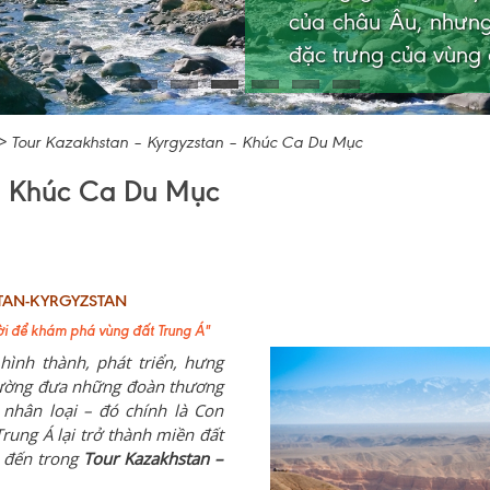
Seven Bulls Rock nổ
rực có hình dáng n
>
Tour Kazakhstan – Kyrgyzstan – Khúc Ca Du Mục
 – Khúc Ca Du Mục
TAN-KYRGYZSTAN
vời để khám phá vùng đất Trung Á"
hình thành, phát triển, hưng
rường đưa những đoàn thương
nhân loại – đó chính là Con
rung Á lại trở thành miền đất
m đến trong
Tour Kazakhstan –