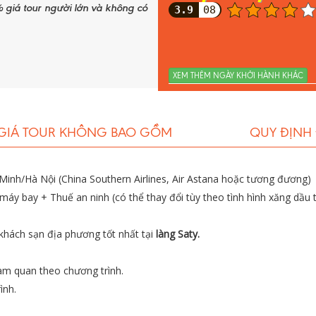
0% giá tour người lớn và không có
3.9
08
XEM THÊM NGÀY KHỞI HÀNH KHÁC
Kazakhstan
 là thủ đô cũ của
, được mệnh danh là “thành phố vườn”.
GIÁ TOUR KHÔNG BAO GỒM
QUY ĐỊNH
Minh/Hà Nội (China Southern Airlines, Air Astana hoặc tương đương)
áy bay + Thuế an ninh (có thể thay đổi tùy theo tình hình xăng dầu t
 khách sạn địa phương tốt nhất tại
làng Saty.
am quan theo chương trình.
ình.