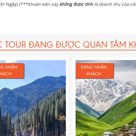
ch/ Ngày)
(***Khoản tiền này
không được tính
là doanh thu của côn
 là 50.000 USD/vụ.
C TOUR ĐANG ĐƯỢC QUAN TÂM K
G NHẬN
ĐANG NHẬN
HÁCH
KHÁCH
Thời gian:
12 ngày 1