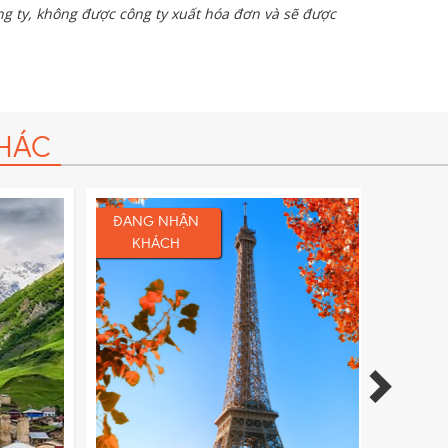
g ty, không được công ty xuất hóa đơn và sẽ được
HÁC
ĐANG NHẬN
ĐANG
KHÁCH
KH
1 đêm
Thời gian:
11 ngày 10 đêm