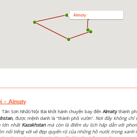
Almaty
i – Almaty
ế Tân Sơn Nhất/Nội Bài khởi hành chuyến bay đến
Almaty
thành p
khstan
, được mệnh danh là “thành phố vườn”.
Nơi đây không chỉ 
h lớn nhất
Kazakhstan
mà còn là điểm du lịch hấp dẫn với pho
òn nổi tiếng với vẻ đẹp quyến rũ của những hồ nước trong xanh 