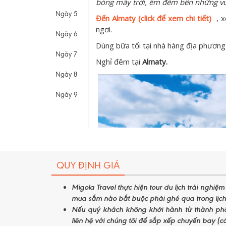
bóng mây trời, êm đềm bên những vườ
Ngày 5
Đến Almaty (click để xem chi tiết)
, x
ngơi.
Ngày 6
Dùng bữa tối tại nhà hàng địa phươn
Ngày 7
Nghỉ đêm tại
Almaty.
Ngày 8
Ngày 9
QUY ĐỊNH GIÁ
Migola Travel thực hiện tour du lịch trải nghiệ
mua sắm nào bắt buộc phải ghé qua trong lịch 
Nếu quý khách không khởi hành từ thành phố
liên hệ với chúng tôi để sắp xếp chuyến bay (có