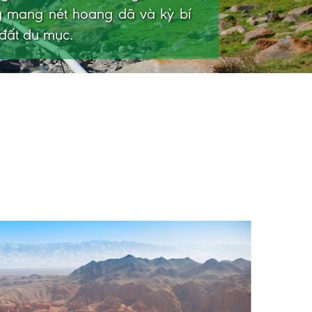
i tiếng với các khối đá màu đỏ
hư đàn bò đang húc nhau.