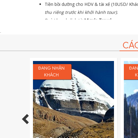
Tiền bồi dưỡng cho HDV & tài xế (10USD/ Khá
thu riêng trước khi khởi hành tour).
Quà tặng du lịch từ
Migola Travel
.
Bảo hiểm du lịch với mức bồi thường cao nhất
.
CÁ
ĐANG NHẬN
ĐAN
KHÁCH
K