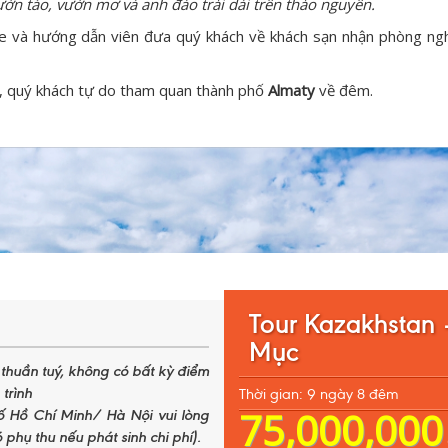
n táo, vườn mơ và anh đào trải dài trên thảo nguyên.
e và hướng dẫn viên đưa quý khách về khách sạn nhận phòng ng
g, quý khách tự do tham quan thành phố
Almaty
về đêm.
Tour Kazakhstan 
Mục
m thuần tuý, không có bất kỳ điểm
trình
Thời gian: 9 ngày 8 đêm
75,000,000
 Hồ Chí Minh/ Hà Nội vui lòng
 phụ thu nếu phát sinh chi phí).