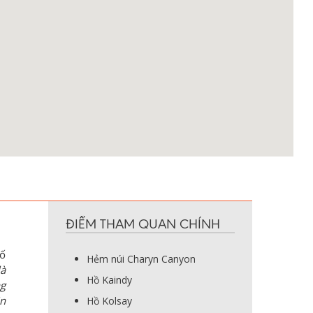
ĐIỂM THAM QUAN CHÍNH
hố
Hẻm núi Charyn Canyon
là
Hồ Kaindy
ng
in
Hồ Kolsay