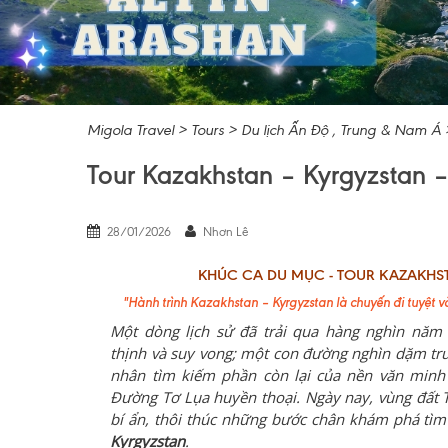
Migola Travel
>
Tours
>
Du lịch Ấn Độ , Trung & Nam Á
Tour Kazakhstan – Kyrgyzstan
28/01/2026
Nhơn Lê
KHÚC CA DU MỤC - TOUR KAZAKHS
"Hành trình
Kazakhstan – Kyrgyzstan
là chuyến đi tuyệt 
Một dòng lịch sử đã trải qua hàng nghìn năm 
thịnh và suy vong; một con đường nghìn dặm t
nhân tìm kiếm phần còn lại của nền văn minh 
Đường Tơ Lụa huyền thoại. Ngày nay, vùng đất T
bí ẩn, thôi thúc những bước chân khám phá tì
Kyrgyzstan
.