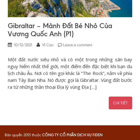
Gibraltar – Mảnh Đất Bé Nhỏ Của
Vương Quốc Anh (P1)
10/12/2021
Vĩ Cao
Leave a comment
Một đất nước siêu nhỏ và có một trong những sân bay
nguy hiểm nhất thế giới, một điểm đến đặc biệt khi bạn du
lịch châu Âu. Nơi có tên gọi khác là “The Rock”, nằm về phía
nam Tây Ban Nha. Nó được gọi là Gibraltar. Vùng đất bước
ra từ những thần thoại Địa lý vùng Địa […]
CHI TIẾT
CÔNG TY CỔ PHẦN DỊCH VỤ FIDEN
Bản quyền 2015 thuộc