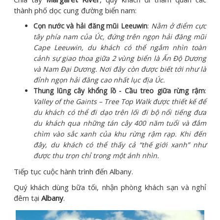
thành phố dọc cung đường biển nam:
Cọn nước và hải đăng mũi Leeuwin
:
Nằm ở điểm cực
tây phía nam của Úc, đứng trên ngọn hải đăng mũi
Cape Leeuwin, du khách có thể ngắm nhìn toàn
cảnh sự giao thoa giữa 2 vùng biển là Ấn Độ Dương
và Nam Đại Dương. Nơi đây còn được biết tới như là
đỉnh ngọn hải đăng cao nhất lục địa Úc.
Thung lũng cây khổng lồ - Cầu treo giữa rừng rậm
:
Valley of the Gaints – Tree Top Walk được thiết kế để
du khách có thể
đi dạo trên lối đi bộ nổi tiếng đưa
du khách qua những tán cây 400 năm tuổi và đắm
chìm vào sắc xanh của khu rừng rậm rạp. Khi đến
đây, du khách có thể thấy cả “thế giới xanh” như
được thu trọn chỉ trong một ánh nhìn.
Tiếp tục cuộc hành trình đến Albany.
Quý khách dùng bữa tối, nhận phòng khách sạn và nghỉ
đêm tại
Albany
.