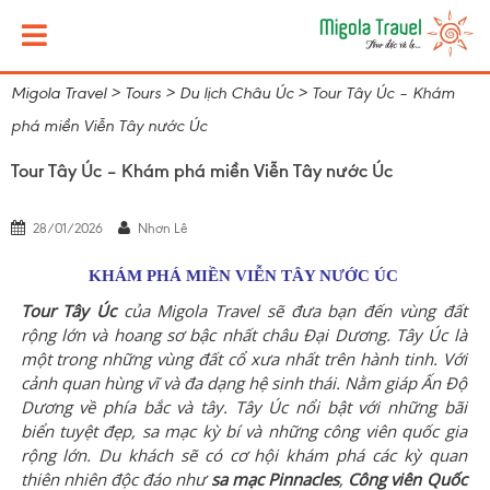
Migola Travel
>
Tours
>
Du lịch Châu Úc
>
Tour Tây Úc – Khám
phá miền Viễn Tây nước Úc
Tour Tây Úc – Khám phá miền Viễn Tây nước Úc
28/01/2026
Nhơn Lê
KHÁM PHÁ MIỀN VIỄN TÂY NƯỚC ÚC
Tour Tây Úc
của Migola Travel sẽ đưa bạn đến vùng đất
rộng lớn và hoang sơ bậc nhất châu Đại Dương. Tây Úc là
một trong những vùng đất cổ xưa nhất trên hành tinh. Với
cảnh quan hùng vĩ và đa dạng hệ sinh thái. Nằm giáp Ấn Độ
Dương về phía bắc và tây. Tây Úc nổi bật với những bãi
biển tuyệt đẹp, sa mạc kỳ bí và những công viên quốc gia
rộng lớn. Du khách sẽ có cơ hội khám phá các kỳ quan
thiên nhiên độc đáo như
sa mạc Pinnacles
,
Công viên Quốc