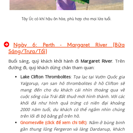
Tây Úc có khí hậu ôn hòa, phù hợp cho mọi lứa tuổi.
Ngày 6: Perth - Margaret River (Bữa
Sáng/Trưa/Tối)
Buổi sáng, quý khách khởi hành đi
Margaret River
. Trên
đường đi, quý khách dừng chân tham quan:
Lake Clifton Thrombolites
:
Tọa lạc tại Vườn Quốc gia
Yalgorup, rạn san hô thrombolites ở hồ Clifton sẽ
mang đến cho du khách cái nhìn thoáng qua về
cuộc sống của Trái đất thuở mới hình thành. Với các
khối đá như hình quả trứng có niên đại khoảng
2000 năm tuổi, du khách có thể ngắm nhìn chúng
trên lối đi bộ bằng gỗ trên hồ.
Gnomesville (click để xem chi tiết)
:
Nằm ở bùng binh
gần thung lũng Fergeron và làng Dardanup, khách