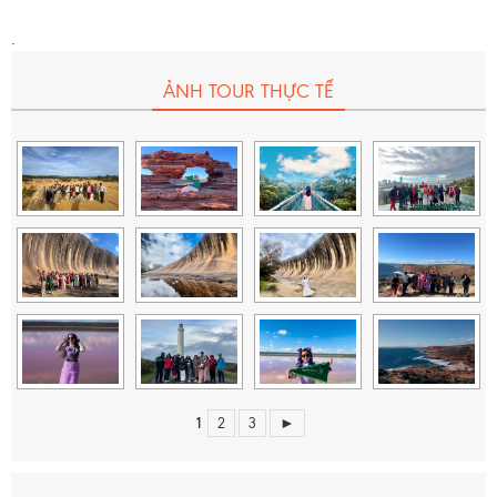
Quà tặng du lịch từ Migola Travel.
.
Tiền bồi dưỡng cho HDV & tài xế (10USD/ Khách/
Ngày)
(***Khoản tiền này
không được tính
là doanh
ẢNH TOUR THỰC TẾ
thu của công ty, không được công ty xuất hóa đơn
và sẽ được thu riêng trước khi khởi hành tour).
Bảo hiểm du lịch với mức bồi thường cao nhất là
50.000 USD/vụ.
1
2
3
►