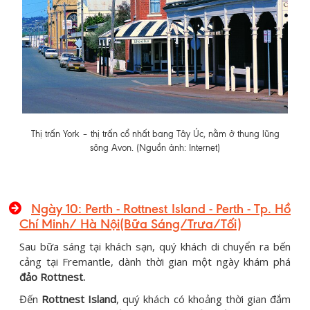
Thị trấn York – thị trấn cổ nhất bang Tây Úc, nằm ở thung lũng
sông Avon. (Nguồn ảnh: Internet)
Ngày 10: Perth - Rottnest Island - Perth - Tp. Hồ
Chí Minh/ Hà Nội(Bữa Sáng/Trưa/Tối)
Sau bữa sáng tại khách sạn, quý khách di chuyển ra bến
cảng tại Fremantle, dành thời gian một ngày khám phá
đảo Rottnest.
Đến
Rottnest Island
, quý khách có khoảng thời gian đắm