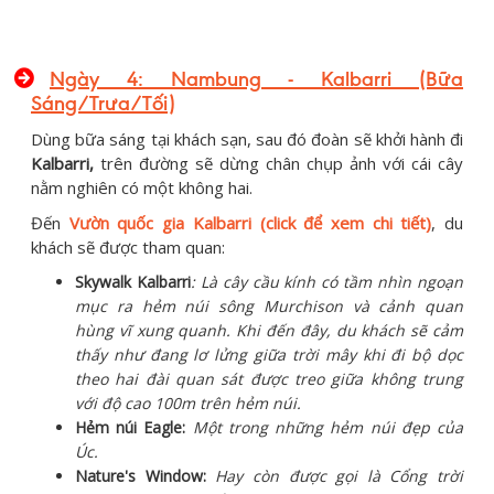
Ngày 4: Nambung - Kalbarri (Bữa
Sáng/Trưa/Tối)
Dùng bữa sáng tại khách sạn, sau đó đoàn sẽ khởi hành đi
Kalbarri,
trên đường sẽ dừng chân chụp ảnh với cái cây
nằm nghiên có một không hai.
Đến
Vườn quốc gia Kalbarri (click để xem chi tiết)
, du
khách sẽ được tham quan:
Skywalk Kalbarri
: Là cây cầu kính có tầm nhìn ngoạn
mục ra hẻm núi sông Murchison và cảnh quan
hùng vĩ xung quanh. Khi đến đây, du khách sẽ cảm
thấy như đang lơ lửng giữa trời mây khi đi bộ dọc
theo hai đài quan sát được treo giữa không trung
với độ cao 100m trên hẻm núi.
Hẻm núi Eagle:
Một trong những hẻm núi đẹp của
Úc.
Nature's Window:
Hay còn được gọi là Cổng trời