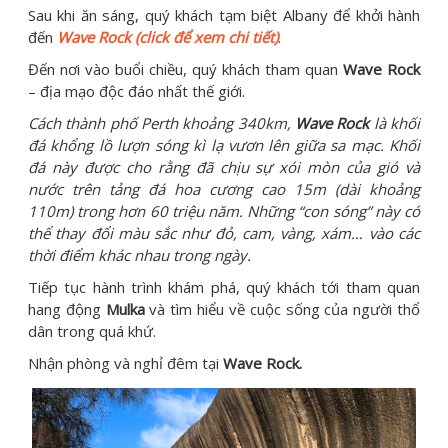
Sau khi ăn sáng, quý khách tạm biệt Albany để khởi hành
đến
Wave Rock (click để xem chi tiết)
.
Đến nơi vào buổi chiều, quý khách tham quan
Wave Rock
– địa mạo độc đáo nhất thế giới.
Cách thành phố Perth khoảng 340km,
Wave Rock
là khối
đá khổng lồ lượn sóng kì lạ vươn lên giữa sa mạc. Khối
đá này được cho rằng đã chịu sự xói mòn của gió và
nước trên tảng đá hoa cương cao 15m (dài khoảng
110m) trong hơn 60 triệu năm. Những “con sóng” này có
thể thay đổi màu sắc như đỏ, cam, vàng, xám… vào các
thời điểm khác nhau trong ngày.
Tiếp tục hành trình khám phá, quý khách tới tham quan
hang động
Mulka
và tìm hiểu về cuộc sống của người thổ
dân trong quá khứ.
Nhận phòng và nghỉ đêm tại
Wave Rock.