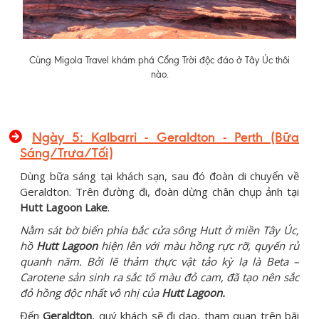
Cùng Migola Travel khám phá Cổng Trời độc đáo ở Tây Úc thôi
nào.
Ngày 5: Kalbarri - Geraldton - Perth (Bữa
Sáng/Trưa/Tối)
Dùng bữa sáng tại khách sạn, sau đó đoàn di chuyển về
Geraldton. Trên đường đi, đoàn dừng chân chụp ảnh tại
Hutt Lagoon Lake
.
Nằm sát bờ biển phía bắc cửa sông Hutt ở miền Tây Úc,
hồ
Hutt Lagoon
hiện lên với màu hồng rực rỡ, quyến rủ
quanh năm. Bởi lẽ thảm thực vật tảo kỳ lạ là Beta –
Carotene sản sinh ra sắc tố màu đỏ cam, đã tạo nên sắc
đỏ hồng độc nhất vô nhị của
Hutt Lagoon.
Đến
Geraldton
, quý khách sẽ đi dạo, tham quan trên bãi