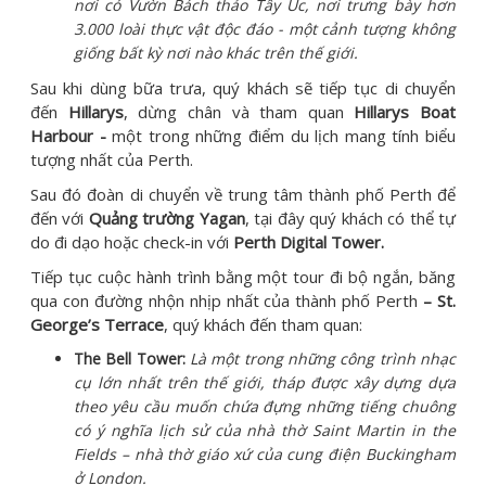
nơi có Vườn Bách thảo Tây Úc, nơi trưng bày hơn
3.000 loài thực vật độc đáo - một cảnh tượng không
giống bất kỳ nơi nào khác trên thế giới.
Sau khi dùng bữa trưa, quý khách sẽ tiếp tục di chuyển
đến
Hillarys
, dừng chân và tham quan
Hillarys Boat
Harbour -
một trong những điểm du lịch mang tính biểu
tượng nhất của Perth.
Sau đó đoàn di chuyển về trung tâm thành phố Perth để
đến với
Quảng trường Yagan
, tại đây quý khách có thể tự
do đi dạo hoặc check-in với
Perth Digital Tower.
Tiếp tục cuộc hành trình bằng một tour đi bộ ngắn, băng
qua con đường nhộn nhịp nhất của thành phố Perth
– St.
George’s Terrace
, quý khách đến tham quan:
The Bell Tower:
Là một trong những công trình nhạc
cụ lớn nhất trên thế giới, tháp được xây dựng dựa
theo yêu cầu muốn chứa đựng những tiếng chuông
có ý nghĩa lịch sử của nhà thờ Saint Martin in the
Fields – nhà thờ giáo xứ của cung điện Buckingham
ở London.