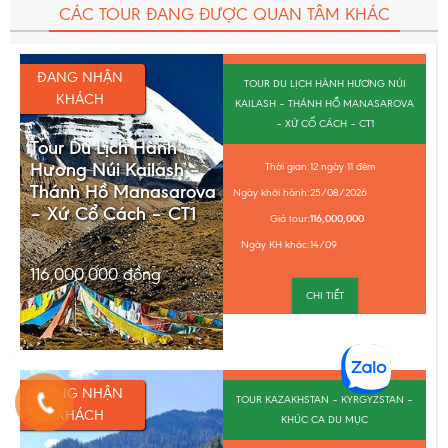
CÁC TOUR ĐANG ĐƯỢC QUAN TÂM KHÁC
ĐANG NHẬN
TOUR DU LỊCH HÀNH HƯƠNG NÚI
KHÁCH
KAILASH – THÁNH HỒ MANASAROVA
– XỨ CỔ CÁCH – CT1
Tour Du Lịch Hành
Hương Núi Kailash –
Thời gian:
12 ngày 11 đêm
Thánh Hồ Manasarova
Ngày khởi hành:
25/08/2026
– Xứ Cổ Cách – CT1
Giá tour:
116,000,000
Ngày KH khác:
14/09
116,000,000
đồng
CHI TIẾT
ĐANG NHẬN
TOUR KAZAKHSTAN – KYRGYZSTAN –
KHÁCH
KHÚC CA DU MỤC