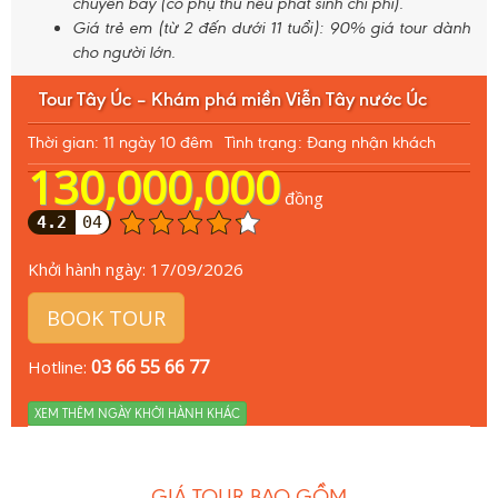
chuyến bay (có phụ thu nếu phát sinh chi phí).
Giá trẻ em (từ 2 đến dưới 11 tuổi): 90% giá tour dành
cho người lớn.
Tour Tây Úc – Khám phá miền Viễn Tây nước Úc
Thời gian: 11 ngày 10 đêm
Tình trạng: Đang nhận khách
130,000,000
đồng
4.2
04
Khởi hành ngày:
17/09/2026
BOOK TOUR
03 66 55 66 77
Hotline:
XEM THÊM NGÀY KHỞI HÀNH KHÁC
GIÁ TOUR BAO GỒM