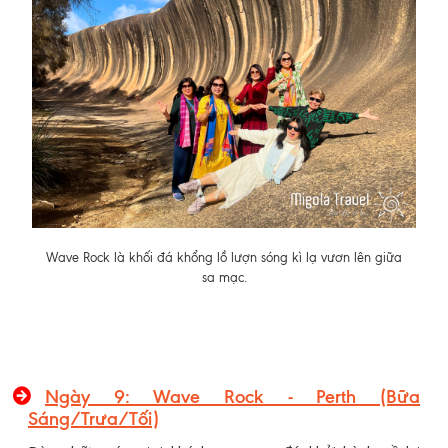
Wave Rock là khối đá khổng lồ lượn sóng kì lạ vươn lên giữa
sa mạc.
Ngày 9: Wave Rock - Perth (Bữa
Sáng/Trưa/Tối)