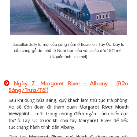
Busselton Jetty là một cầu cảng nằm ở Busselton, Tây Úc. Đây là
cầu cảng gỗ dài nhất ở Nam bán cầu với chiều dài 1.841 mét.
(Nguồn ảnh: Internet)
Ngày 7: Margaret River - Albany (Bữa
Sáng/Trưa/Tối)
Sau khi dùng bữa sáng, quý khách làm thủ tục trả phòng.
Xe sẽ đón đoàn đi tham quan
Margaret River Mouth
Viewpoint –
một trong những điểm ngắm cảnh biển cực
thơ ở Tây Úc trước khi chia tay Margaret River để tiếp
tục chặng hành trình đến Albany.
Chia tay
Margaret River
, quý khách đi tham quan các