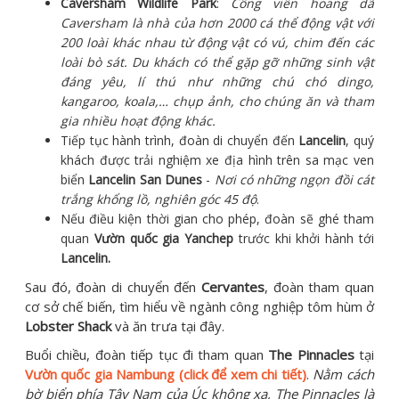
Caversham Wildlife Park
:
Công viên hoang dã
Caversham là nhà của hơn 2000 cá thể động vật với
200 loài khác nhau từ động vật có vú, chim đến các
loài bò sát. Du khách có thể gặp gỡ những sinh vật
đáng yêu, lí thú như những chú chó dingo,
kangaroo, koala,… chụp ảnh, cho chúng ăn và tham
gia nhiều hoạt động khác.
Tiếp tục hành trình, đoàn di chuyển đến
Lancelin
, quý
khách được trải nghiệm xe địa hình trên sa mạc ven
biển
Lancelin San Dunes
-
Nơi có những ngọn đồi cát
trắng khổng lồ, nghiên góc 45 độ
.
Nếu điều kiện thời gian cho phép, đoàn sẽ ghé tham
quan
Vườn quốc gia Yanchep
trước khi khởi hành tới
Lancelin.
Sau đó, đoàn di chuyển đến
Cervantes
, đoàn tham quan
cơ sở chế biến, tìm hiểu về ngành công nghiệp tôm hùm ở
Lobster Shack
và ăn trưa tại đây.
Buổi chiều, đoàn tiếp tục đi tham quan
The Pinnacles
tại
Vườn quốc gia Nambung (click để xem chi tiết)
.
Nằm cách
bờ biển phía Tây Nam của Úc không xa, The Pinnacles là