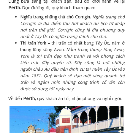
Dùng bữa sáng tại khách sạn, sau đó khởi hành về lại
Perth.
Dọc đường đi, quý khách tham quan:
Nghĩa trang những chú chó Corrigin.
Nghĩa trang chó
Corrigin là địa điểm thu hút khách du lịch từ khắp
nơi trên thế giới. Corrigin cũng là địa phương duy
nhất ở Tây Úc có nghĩa trang dành cho chó.
Thị trấn York
– thị trấn cổ nhất bang Tây Úc, nằm ở
thung lũng sông Avon.
Nằm trong thung lũng Avon,
York là thị trấn đẹp như tranh vẽ với phong cách
kiến trúc đầy quyến rũ. Đây cũng là nơi những
người châu Âu đầu tiên định cư tại miền Tây Úc vào
năm 1831. Quý khách sẽ dạo một vòng quanh thị
trấn và ngắm nhìn những công trình cổ vẫn còn
được sử dụng tới ngày nay.
Về đến
Perth,
quý khách ăn tối, nhận phòng và nghỉ ngơi.