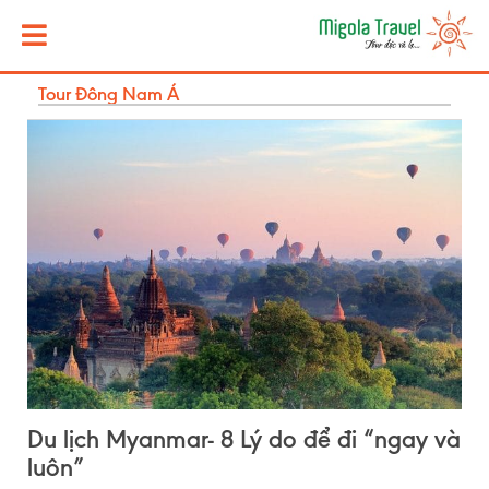
Tour Đông Nam Á
Du lịch Myanmar- 8 Lý do để đi “ngay và
luôn”