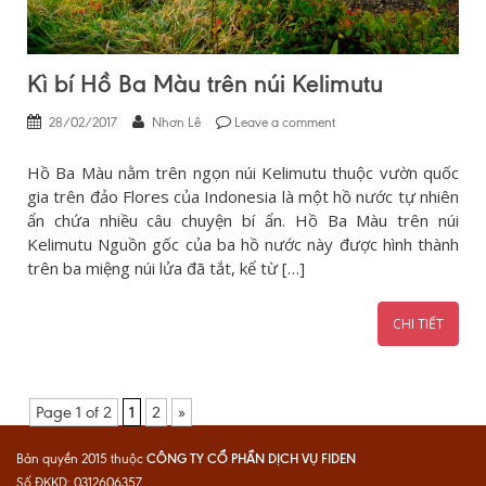
Kì bí Hồ Ba Màu trên núi Kelimutu
28/02/2017
Nhơn Lê
Leave a comment
Hồ Ba Màu nằm trên ngọn núi Kelimutu thuộc vườn quốc
gia trên đảo Flores của Indonesia là một hồ nước tự nhiên
ẩn chứa nhiều câu chuyện bí ẩn. Hồ Ba Màu trên núi
Kelimutu Nguồn gốc của ba hồ nước này được hình thành
trên ba miệng núi lửa đã tắt, kể từ […]
CHI TIẾT
Page 1 of 2
1
2
»
CÔNG TY CỔ PHẦN DỊCH VỤ FIDEN
Bản quyền 2015 thuộc
Số ĐKKD: 0312606357