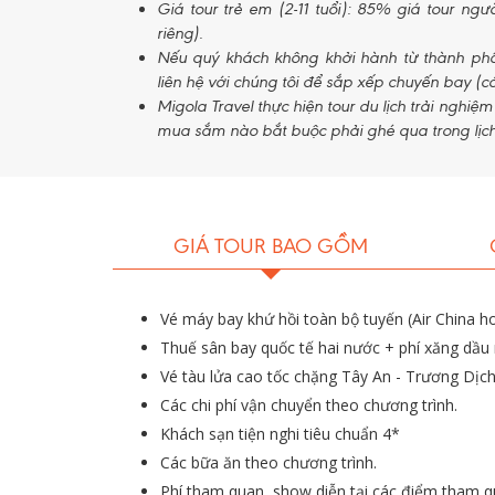
Giá tour trẻ em (2-11 tuổi): 85% giá tour ng
riêng).
Hành t
Nếu quý khách không khởi hành từ thành phố
liên hệ với chúng tôi để sắp xếp chuyến bay (có
Migola Travel thực hiện tour du lịch trải nghiệ
mua sắm nào bắt buộc phải ghé qua trong lịch 
GIÁ TOUR BAO GỒM
Vé máy bay khứ hồi toàn bộ tuyến (Air China 
Thuế sân bay quốc tế hai nước + phí xăng dầu m
Vé tàu lửa cao tốc chặng Tây An - Trương Dịc
Các chi phí vận chuyển theo chương trình.
Khách sạn tiện nghi tiêu chuẩn 4*
Các bữa ăn theo chương trình.
Phí tham quan, show diễn tại các điểm tham q