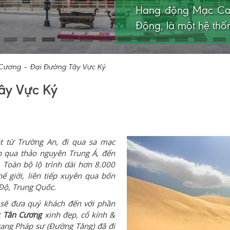
không khác gì một 
vu.
 Cương – Đại Đường Tây Vực Ký
ây Vực Ký
t từ Trường An, đi qua sa mạc
n qua thảo nguyên Trung Á, đến
 Toàn bộ lộ trình dài hơn 8.000
 giới, liên tiếp xuyên qua bốn
 Độ, Trung Quốc.
sẽ đưa quý khách đến với phần
c
Tân Cương
xinh đẹp, cổ kính &
ang Pháp sư (Đường Tăng) đã đi