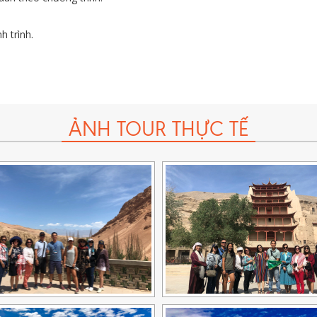
h trình.
ách/ Ngày)
(***Khoản tiền này
không được tính
là doanh thu của cô
ẢNH TOUR THỰC TẾ
 là 50.000 USD/vụ.