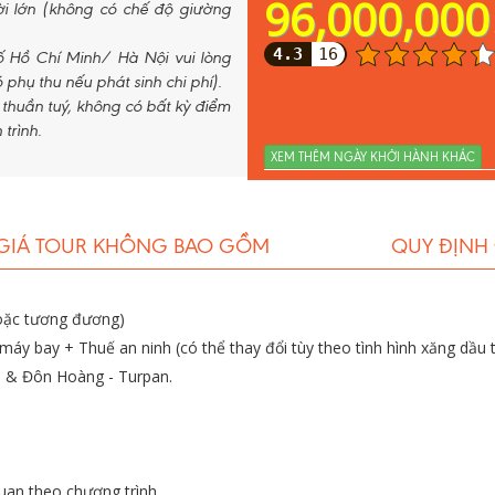
96,000,000
ười lớn (không có chế độ giường
4.3
16
rình khám phá Con đường tơ lụa nổi tiếng.
 Hồ Chí Minh/ Hà Nội vui lòng
 phụ thu nếu phát sinh chi phí).
m thuần tuý, không có bất kỳ điểm
trình.
XEM THÊM NGÀY KHỞI HÀNH KHÁC
GIÁ TOUR KHÔNG BAO GỒM
QUY ĐỊNH
hoặc tương đương)
áy bay + Thuế an ninh (có thể thay đổi tùy theo tình hình xăng dầu th
h & Đôn Hoàng - Turpan.
uan theo chương trình.