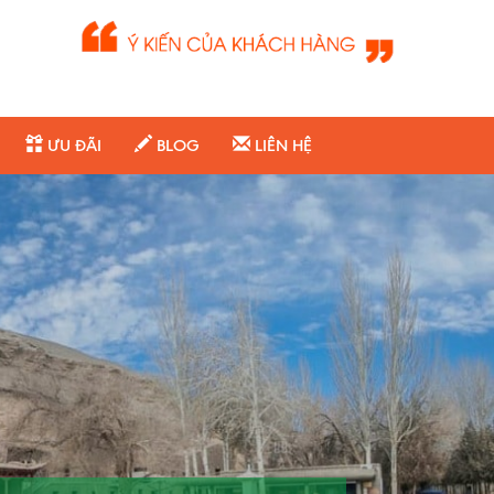
ƯU ĐÃI
BLOG
LIÊN HỆ
ồ nước có hình như trăng lưỡi
 ốc đảo cách thành phố Đôn
 tây nam. Cảnh đẹp nơi đât,