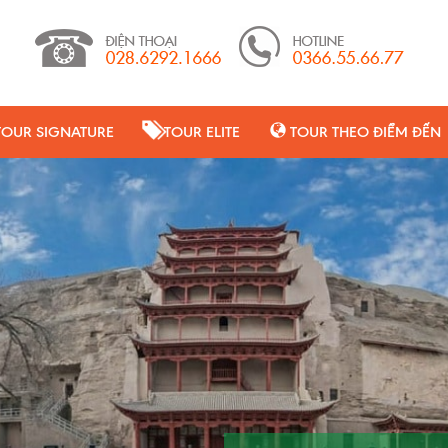
TOUR SIGNATURE
TOUR ELITE
TOUR THEO ĐIỂM ĐẾN
Nguyệt Nha Tuyền, h
liềm nằm trên một
Hoàng 5 km về phía