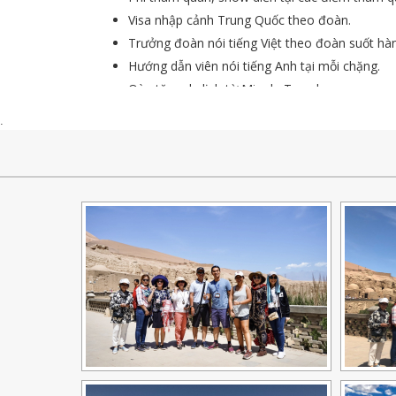
Visa nhập cảnh Trung Quốc theo đoàn.
Trưởng đoàn nói tiếng Việt theo đoàn suốt hàn
Hướng dẫn viên nói tiếng Anh tại mỗi chặng.
Qùa tặng du lịch từ Migola Travel.
Tiền bồi dưỡng cho HDV & tài xế (10USD/ Kh
.
thu riêng trước khi khởi hành tour).
Bảo hiểm du lịch với mức bồi thường cao nhất