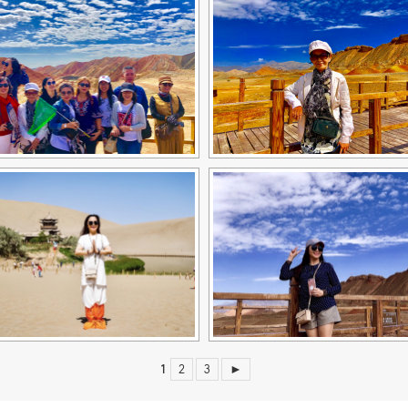
1
2
3
►