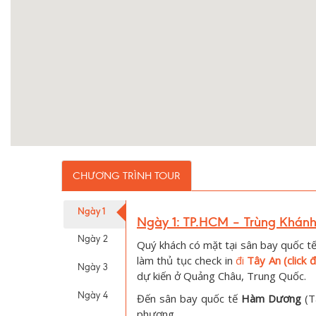
CHƯƠNG TRÌNH TOUR
Ngày 1
Ngày 1: TP.HCM – Trùng Khánh 
Ngày 2
Quý khách có mặt tại sân bay quốc t
làm thủ tục check in
đi
Tây An (click đ
Ngày 3
dự kiến ở Quảng Châu, Trung Quốc.
Ngày 4
Đến sân bay quốc tế
Hàm Dương
(T
phương,