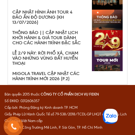
CẬP NHẬT HÌNH ẢNH TOUR 4
ĐẢO ẤN ĐỘ DƯƠNG (KH
13/07/2026)
THÔNG BÁO || CẬP NHẬT LỊCH
KHỞI HÀNH & GIÁ TOUR DÀNH
CHO CÁC HÀNH TRÌNH ĐẶC SẮC
LỄ 2/9 NÀY: RỜI PHỐ XÁ, CHẠM
VÀO NHỮNG VÙNG ĐẤT HUYỀN
THOẠI
MIGOLA TRAVEL CẬP NHẬT CÁC
HÀNH TRÌNH MỚI 2026 (P.2)
CÔNG TY CỔ PHẦN DỊCH VỤ FIDEN
Bản quyền 2015 thuộc
Số ĐKKD: 0312606357
Cấp bởi: Phòng Đăng ký Kinh doanh TP. HCM
Giấy Phép Lữ Hành Quốc Tế số 79-538/2018/TCDL-GP LHQT do Cục Du Lịch
Quốc Gia Việt Nam cấp
Địa chỉ: 1A Công Trường Mê Linh, P. Sài Gòn, TP. Hồ Chí Minh