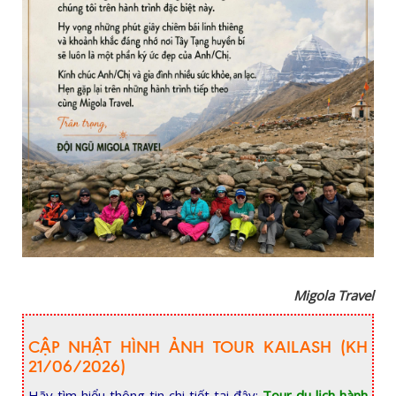
Migola Travel
CẬP NHẬT HÌNH ẢNH TOUR KAILASH (KH
21/06/2026)
Hãy tìm hiểu thông tin chi tiết tại đây:
Tour du lịch hành