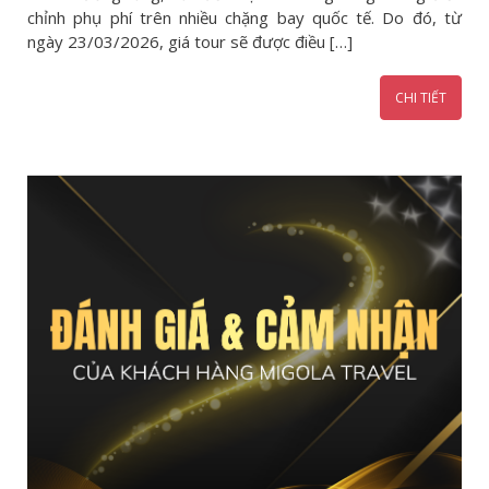
chỉnh phụ phí trên nhiều chặng bay quốc tế. Do đó, từ
ngày 23/03/2026, giá tour sẽ được điều […]
CHI TIẾT