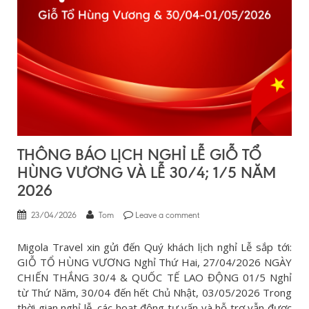
THÔNG BÁO LỊCH NGHỈ LỄ GIỖ TỔ
HÙNG VƯƠNG VÀ LỄ 30/4; 1/5 NĂM
2026
23/04/2026
Tom
Leave a comment
Migola Travel xin gửi đến Quý khách lịch nghỉ Lễ sắp tới:
GIỖ TỔ HÙNG VƯƠNG Nghỉ Thứ Hai, 27/04/2026 NGÀY
CHIẾN THẮNG 30/4 & QUỐC TẾ LAO ĐỘNG 01/5 Nghỉ
từ Thứ Năm, 30/04 đến hết Chủ Nhật, 03/05/2026 Trong
thời gian nghỉ lễ, các hoạt động tư vấn và hỗ trợ vẫn được