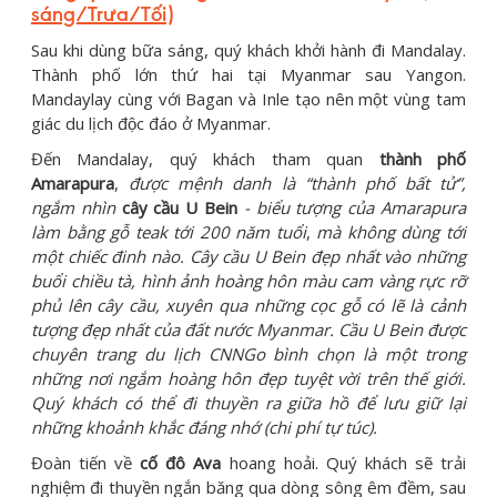
sáng/Trưa/Tối)
Sau khi dùng bữa sáng, quý khách khởi hành đi Mandalay.
Thành phố lớn thứ hai tại Myanmar sau Yangon.
Mandaylay cùng với Bagan và Inle tạo nên một vùng tam
giác du lịch độc đáo ở Myanmar.
Đến Mandalay, quý khách tham quan
thành phố
Amarapura
,
được mệnh danh là “thành phố bất tử”,
ngắm nhìn
cây cầu U Bein
- biểu tượng của Amarapura
làm bằng gỗ teak tới 200 năm tuổi
,
mà không dùng tới
một chiếc đinh nào. Cây cầu U Bein đẹp nhất vào những
buổi chiều tà, hình ảnh hoàng hôn màu cam vàng rực rỡ
phủ lên cây cầu, xuyên qua những cọc gỗ có lẽ là cảnh
tượng đẹp nhất của đất nước Myanmar. Cầu U Bein được
chuyên trang du lịch CNNGo bình chọn là một trong
những nơi ngắm hoàng hôn đẹp tuyệt vời trên thế giới.
Quý khách có thể đi thuyền ra giữa hồ để lưu giữ lại
những khoảnh khắc đáng nhớ (chi phí tự túc).
Đoàn tiến về
cố đô Ava
hoang hoải. Quý khách sẽ trải
nghiệm đi thuyền ngắn băng qua dòng sông êm đềm, sau