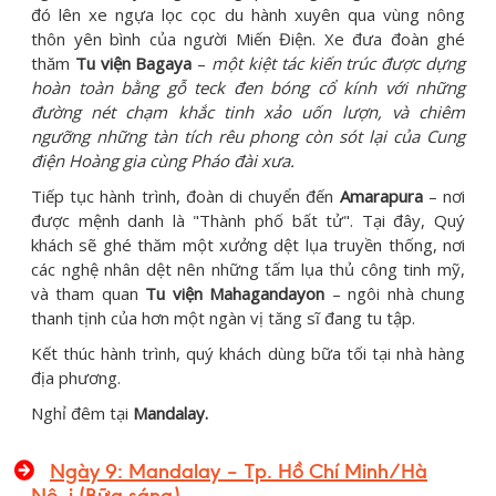
đó lên xe ngựa lọc cọc du hành xuyên qua vùng nông
thôn yên bình của người Miến Điện. Xe đưa đoàn ghé
thăm
Tu viện Bagaya
–
một kiệt tác kiến trúc được dựng
hoàn toàn bằng gỗ teck đen bóng cổ kính với những
đường nét chạm khắc tinh xảo uốn lượn, và chiêm
ngưỡng những tàn tích rêu phong còn sót lại của Cung
điện Hoàng gia cùng Pháo đài xưa.
Tiếp tục hành trình, đoàn di chuyển đến
Amarapura
– nơi
được mệnh danh là "Thành phố bất tử". Tại đây, Quý
khách sẽ ghé thăm một xưởng dệt lụa truyền thống, nơi
các nghệ nhân dệt nên những tấm lụa thủ công tinh mỹ,
và tham quan
Tu viện Mahagandayon
– ngôi nhà chung
thanh tịnh của hơn một ngàn vị tăng sĩ đang tu tập.
Kết thúc hành trình, quý khách dùng bữa tối tại nhà hàng
địa phương.
Nghỉ đêm tại
Mandalay.
Ngày 9: Mandalay – Tp. Hồ Chí Minh/Hà
Nội (Bữa sáng)