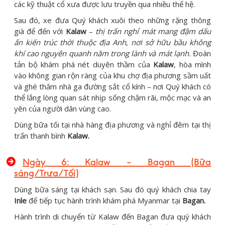
các kỹ thuật cổ xưa được lưu truyền qua nhiều thế hệ.
Sau đó, xe đưa Quý khách xuôi theo những rặng thông
già để đến với
Kalaw
–
thị trấn nghỉ mát mang đậm dấu
ấn kiến trúc thời thuộc địa Anh, nơi sở hữu bầu không
khí cao nguyên quanh năm trong lành và mát lạnh.
Đoàn
tản bộ khám phá nét duyên thầm của
Kalaw
, hòa mình
vào không gian rộn ràng của khu chợ địa phương sầm uất
và ghé thăm nhà ga đường sắt cổ kính – nơi Quý khách có
thể lắng lòng quan sát nhịp sống chậm rãi, mộc mạc và an
yên của người dân vùng cao.
Dùng bữa tối tại nhà hàng địa phương và nghỉ đêm tại thị
trấn thanh bình
Kalaw.
Ngày 6: Kalaw – Bagan (Bữa
sáng/Trưa/Tối)
Dùng bữa sáng tại khách sạn. Sau đó quý khách chia tay
Inle
để tiếp tục hành trình khám phá Myanmar tại
Bagan.
Hành trình di chuyển từ Kalaw đến Bagan đưa quý khách