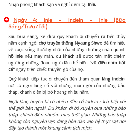
Nhận phòng khách sạn và nghỉ đêm tại
Inle.
Ngày
4
: Inle – Indein – Inle (Bữa
Sáng/Trưa/Tối)
Sau bữa sáng, xe đưa quý khách di chuyển ra bến thủy
nằm cạnh ngôi
chợ truyền thống Nyaung Shwe
để tìm hiểu
về cuộc sống thường nhật của những thương nhân quanh
hồ Inle
nếu may mắn, du khách sẽ được tận mắt chiêm
ngưỡng những đoàn ngư dân thể hiện
"vũ điệu nơm bắt
cá"
ngay trên chiếc thuyền gỗ của họ.
Quý khách tiếp tục di chuyển đến tham quan
làng Indein
,
nơi có ngôi làng cổ với những mái ngói của những bảo
tháp, chánh điện bị bỏ hoang nhiều năm.
Ngôi làng huyền bí
có nhiều đền cổ Indein cách biệt với
thế giới bên ngoài. Du khách đi bộ xuyên qua những bảo
tháp, chánh điện nhuốm màu thời gian. Những bảo tháp
không còn nguyên vẹn đang hòa dần vào hệ thực vật nơi
đây tạo thành một khung cảnh tịch mịch.