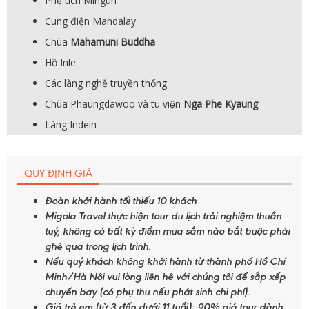
Phế tích Mingun
Cung điện Mandalay
Chùa
Mahamuni Buddha
Hồ Inle
Các làng nghề truyền thống
Chùa Phaungdawoo và tu viện
Nga Phe Kyaung
Làng Indein
QUY ĐỊNH GIÁ
Đoàn khởi hành tối thiếu 10 khách
Migola Travel thực hiện tour du lịch trải nghiệm thuần
tuý, không có bất kỳ điểm mua sắm nào bắt buộc phải
ghé qua trong lịch trình.
Nếu quý khách không khởi hành từ thành phố Hồ Chí
Minh/Hà Nội vui lòng liên hệ với chúng tôi để sắp xếp
chuyến bay (có phụ thu nếu phát sinh chi phí).
Giá trẻ em (từ 3 đến dưới 11 tuổi): 90% giá tour dành