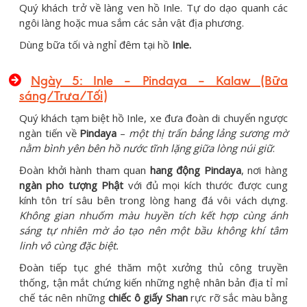
Quý khách trở về làng ven hồ Inle. Tự do dạo quanh các
ngôi làng hoặc mua sắm các sản vật địa phương.
Dùng bữa tối và nghỉ đêm tại hồ
Inle.
Ngày 5: Inle – Pindaya – Kalaw (Bữa
sáng/Trưa/Tối)
Quý khách tạm biệt hồ Inle, xe đưa đoàn di chuyển ngược
ngàn tiến về
Pindaya
–
một thị trấn bảng lảng sương mờ
nằm bình yên bên hồ nước tĩnh lặng giữa lòng núi giữ
.
Đoàn khởi hành tham quan
hang động Pindaya
, nơi hàng
ngàn pho tượng Phật
với đủ mọi kích thước được cung
kính tôn trí sâu bên trong lòng hang đá vôi vách dựng.
Không gian nhuốm màu huyền tích kết hợp cùng ánh
sáng tự nhiên mờ ảo tạo nên một bầu không khí tâm
linh vô cùng đặc biệt.
Đoàn tiếp tục ghé thăm một xưởng thủ công truyền
thống, tận mắt chứng kiến những nghệ nhân bản địa tỉ mỉ
chế tác nên những
chiếc ô giấy Shan
rực rỡ sắc màu bằng