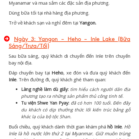
Myanamar và mua sắm các đặc sản địa phương.
Dùng bữa tối tại nhà hàng địa phương.
Trở về khách sạn và nghỉ đêm tại
Yangon.
Ngày
3
: Yangon – Heho – Inle Lake (Bữa
Sáng/Trưa/Tối)
Sau bữa sáng, quý khách di chuyển đến Inle trên chuyến
bay nội địa.
Đáp chuyến bay tại
Heho
, xe đón và đưa quý khách đến
Inle
. Trên đường đi, quý khách ghé tham quan:
Làng nghề làm dù giấy:
tìm hiểu cách người dân địa
phương tạo ra những sản phẩm thủ công tinh tế.
Tu viện Shwe Yan Pyay:
đã có hơn 100 tuổi. Ðến đây
du khách có dịp thưởng thức lối kiến trúc bằng gỗ
khác lạ của bộ tộc Shan.
Buổi chiều, quý khách dành thời gian khám phá
hồ Inle
.
Hồ
Inle là hồ nước lớn thứ 2 tại Myanmar. Giữ muôn trùng