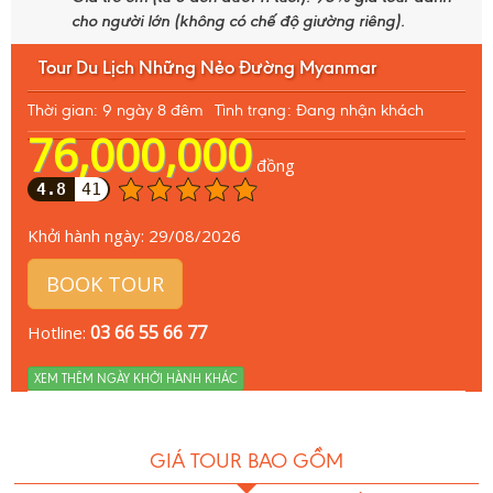
cho người lớn
(không có chế độ giường riêng).
Tour Du Lịch Những Nẻo Đường Myanmar
Thời gian: 9 ngày 8 đêm
Tình trạng: Đang nhận khách
76,000,000
đồng
4.8
41
Khởi hành ngày:
29/08/2026
BOOK TOUR
03 66 55 66 77
Hotline:
XEM THÊM NGÀY KHỞI HÀNH KHÁC
GIÁ TOUR BAO GỒM