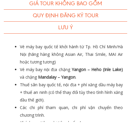
GIÁ TOUR KHÔNG BAO GỒM
QUY ĐỊNH ĐĂNG KÝ TOUR
LƯU Ý
Vé máy bay quốc tế khởi hành từ Tp. Hồ Chí Minh/Hà
Nội (hãng hàng không Asian Air, Thai Smile, MAI Air
hoặc tương tương)
Vé máy bay nội địa chặng
Yangon – Heho (Inle Lake)
và chặng
Mandalay – Yangon
.
Thuế sân bay quốc tế, nội địa + phí xăng dầu máy bay
+ thuế an ninh (có thể thay đổi tùy theo tình hình xăng
dầu thế giới).
Các chi phí tham quan, chi phí vận chuyển theo
chương trình.
Khách sạn tiện nghi tiêu chuẩn 4 sao.
Các bữa ăn theo chương trình.