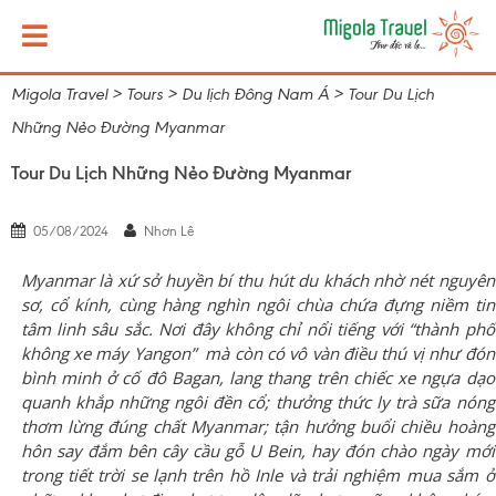
Migola Travel
>
Tours
>
Du lịch Đông Nam Á
>
Tour Du Lịch
Những Nẻo Đường Myanmar
Tour Du Lịch Những Nẻo Đường Myanmar
05/08/2024
Nhơn Lê
Myanmar
là xứ sở huyền bí thu hút du khách nhờ nét nguyên
sơ, cổ kính, cùng hàng nghìn ngôi chùa chứa đựng niềm tin
tâm linh sâu sắc. Nơi đây không chỉ nổi tiếng với “thành phố
không xe máy Yangon” mà còn có vô vàn điều thú vị như đón
bình minh ở cố đô Bagan,
lang thang trên chiếc xe ngựa dạo
quanh khắp những ngôi đền cổ; t
hưởng thức ly trà sữa nóng
thơm lừng đúng chất Myanmar;
tận hưởng buổi chiều hoàng
hôn say đắm bên cây cầu gỗ U
B
ein, hay đón chào ngày mới
trong tiết trời se lạnh trên hồ Inle
và trải nghiệm mua sắm ở