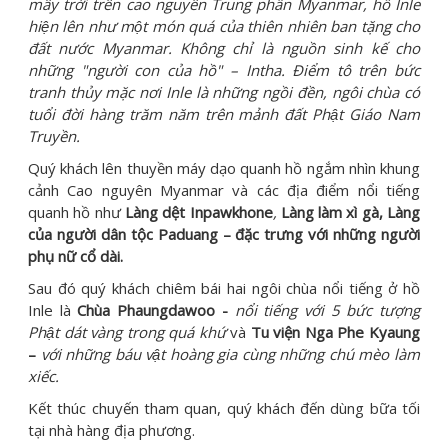
mây trời trên cao nguyên Trung phần Myanmar, hồ Inle
hiện lên như một món quá của thiên nhiên ban tặng cho
đất nước Myanmar. Không chỉ là nguồn sinh kế cho
những "người con của hồ" – Intha. Điểm tô trên bức
tranh thủy mặc nơi Inle là những ngồi đền, ngôi chùa có
tuổi đời hàng trăm năm trên mảnh đất Phật Giáo Nam
Truyền.
Quý khách lên thuyền máy dạo quanh hồ ngắm nhìn khung
cảnh Cao nguyên Myanmar và các địa điểm nổi tiếng
quanh hồ như
Làng dệt Inpawkhone
,
Làng làm xì gà, Làng
của người dân tộc Paduang – đặc trưng với những người
phụ nữ cổ dài.
Sau đó quý khách chiêm bái hai ngôi chùa nổi tiếng ở hồ
Inle là
Chùa Phaungdawoo -
nổi tiếng với 5 bức tượng
Phật dát vàng trong quá khứ
và
Tu viện Nga Phe Kyaung
–
với những báu vật hoàng gia cùng những chú mèo làm
xiếc.
Kết thúc chuyến tham quan, quý khách đến dùng bữa tối
tại nhà hàng địa phương.