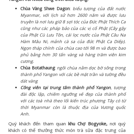
Chùa Vàng Shwe Dagon
:
biểu tượng của đất nước
Myanmar, với lịch sử hơn 2600 năm và được lưu
truyền là nơi lưu giữ 8 sợi tóc của Đức Phật Thích Ca
cũng như các pháp bảo của các vị cổ Phật (Cây gậy
của Phật Cù Lưu Tôn, cái lọc nước của Phật Câu Na
Hàm Mâu Ni, mảnh cà sa của đức Phật Ca Diếp).
Ngọn tháp chính của chùa cao tới 98 m và được bao
phủ bằng hơn 30 tấn vàng và hàng trăm viên kim
cương.
Chùa Botathaung
:
ngôi chùa nằm dọc bờ sông trong
thành phố Yangon với các bề mặt trần và tường đều
dát vàng
Công viên tại trung tâm thành phố Yangon
, tượng
đài độc lập, chiêm ngưỡng vẻ đẹp của thành phố
với các toà nhà theo lối kiến trúc phương Tây có từ
thời Myanmar còn là thuộc địa của Vương quốc
Anh.
Quý khách đến tham quan
khu Chợ Bogyoke,
nơi quý
khách có thể thưởng thức món trà sữa đặc trưng của