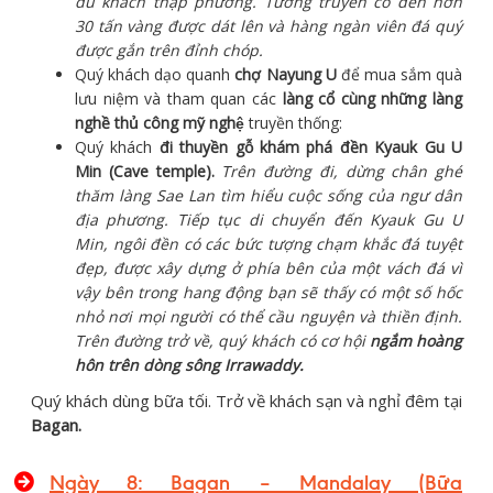
du khách thập phương. Tương truyền có đến hơn
30 tấn vàng được dát lên và hàng ngàn viên đá quý
được gắn trên đỉnh chóp.
Quý khách dạo quanh
chợ Nayung U
để mua sắm quà
lưu niệm và tham quan các
làng cổ cùng những làng
nghề thủ công mỹ nghệ
truyền thống:
Quý khách
đi thuyền gỗ khám phá đền Kyauk Gu U
Min (Cave temple).
Trên đường đi, dừng chân ghé
thăm làng
Sae Lan tìm hiểu cuộc sống của ngư dân
địa phương. Tiếp tục di chuyển đến Kyauk Gu U
Min, ngôi đền có các bức tượng chạm khắc đá tuyệt
đẹp, được xây dựng ở phía bên của một vách đá vì
vậy bên trong hang động bạn sẽ thấy có một số hốc
nhỏ nơi mọi người có thể cầu nguyện và thiền định.
Trên đường trở về, quý khách có cơ hội
ngắm hoàng
hôn trên dòng sông Irrawaddy.
Quý khách dùng bữa tối. Trở về khách sạn và nghỉ đêm tại
Bagan.
Ngày 8: Bagan – Mandalay (Bữa