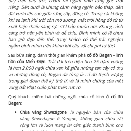
bay trên bầu trời, chậm rãi ngắm nhìn từng góc trời
riêng. Bên dưới là khung cảnh hàng nghìn bảo tháp, đền
đài vươn lên cao giữa rừng cây, đồng cỏ. Trong cái không
khí se lạnh khi trời còn mờ sương, mặt trời hồng đỏ từ từ
xuất hiện chiếu sáng rực rỡ khắp muôn nơi. Khung cảnh
càng trở nên yên bình và dễ chịu. Bình minh có lẽ chưa
bao giờ đẹp đến thế. (Quý khách có thể trải nghiệm
ngắm bình mình trên khinh khí cầu với chi phí tự túc)
Sau bữa sáng, dành thời gian khám phá
cố đô Bagan – linh
hồn của Miến Điện
.
Trải dài trên diện tích 25 dặm vuông
là hơn 2.000 ngôi chùa xen kẽ giữa những tàn cây cổ thụ
và những đồng cỏ, Bagan đã từng là cố đô thịnh vượng
trong giai đoạn thế kỷ thứ IX và là minh chứng của một
vùng đất Phật Giáo phát triển rực rỡ.
Quý khách chiêm bái những ngôi chùa cổ kính ở
cố đô
Bagan:
Chùa vàng Shwezigone
:
là nguyên bản của chùa
vàng Shwedagon ở Yangon, không gian chùa rất
rộng lớn và luôn mang lại cảm giác thanh bình cho