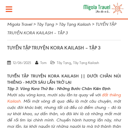
Migola Travel
>
Tây Tạng
>
Tây Tạng Kailash
>
TUYỂN TẬP
TRUYỆN KORA KAILASH – TẬP 3
TUYỂN TẬP TRUYỆN KORA KAILASH – TẬP 3
,
12/06/2025
Tom
Tây Tạng
Tây Tạng Kailash
TUYỂN TẬP TRUYỆN KORA KAILASH ||
DƯỚI CHÂN NÚI
THIÊNG - MƯỜI SÁU LẦN TRỞ LẠI
Tập 3: Vòng Kora Thứ Ba - Những Bước Chân Kiên Định
Mười sáu vòng kora, mười sáu lần ta quay về với
đất thiêng
Kailash.
Mỗi một vòng đi qua đều là một câu chuyện, một
cuộc đời khác biệt, nhưng tất cả đều có điểm chung – đó là
sự khát khao, sự dấn thân, và đôi khi là cả những mất mát
để rồi tìm lại chính mình. Chuyến hành hương lần này, như
mọi lần, lại khởi nguồn từ những người lạ mà trở thành thân