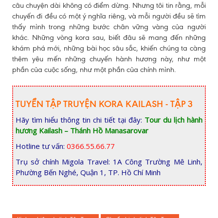
câu chuyện dài không có điểm dừng. Nhưng tôi tin rằng, mỗi
chuyến đi đều có một ý nghĩa riêng, và mỗi người đều sẽ tìm
thấy mình trong những bước chân vững vàng của người
khác. Những vòng kora sau, biết đâu sẽ mang đến những
khám phá mới, những bài học sâu sắc, khiến chúng ta càng
thêm yêu mến những chuyến hành hương này, như một
phần của cuộc sống, như một phần của chính mình.
TUYỂN TẬP TRUYỆN KORA KAILASH - TẬP 3
Hãy tìm hiểu thông tin chi tiết tại đây:
Tour du lịch hành
hương Kailash – Thánh Hồ Manasarovar
Hotline tư vấn:
0366.55.66.77
Trụ sở chính Migola Travel: 1A Công Trường Mê Linh,
Phường Bến Nghé, Quận 1, TP. Hồ Chí Minh