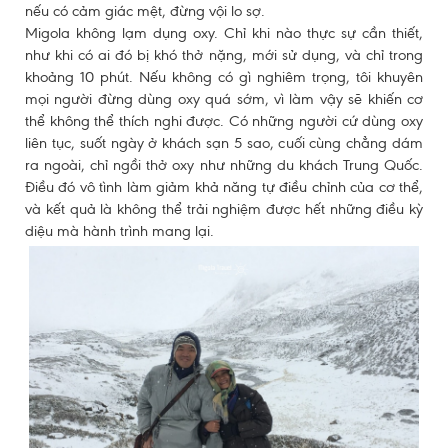
nếu có cảm giác mệt, đừng vội lo sợ.
Migola không lạm dụng oxy. Chỉ khi nào thực sự cần thiết,
như khi có ai đó bị khó thở nặng, mới sử dụng, và chỉ trong
khoảng 10 phút. Nếu không có gì nghiêm trọng, tôi khuyên
mọi người đừng dùng oxy quá sớm, vì làm vậy sẽ khiến cơ
thể không thể thích nghi được. Có những người cứ dùng oxy
liên tục, suốt ngày ở khách sạn 5 sao, cuối cùng chẳng dám
ra ngoài, chỉ ngồi thở oxy như những du khách Trung Quốc.
Điều đó vô tình làm giảm khả năng tự điều chỉnh của cơ thể,
và kết quả là không thể trải nghiệm được hết những điều kỳ
diệu mà hành trình mang lại.