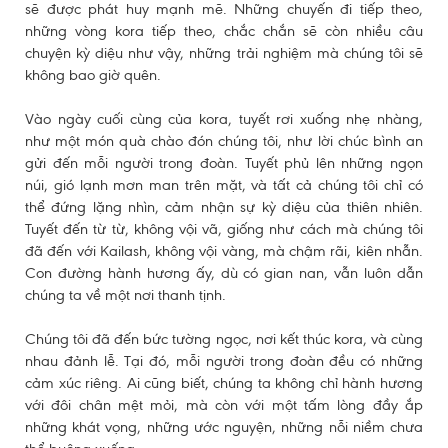
sẽ được phát huy mạnh mẽ. Những chuyến đi tiếp theo,
những vòng kora tiếp theo, chắc chắn sẽ còn nhiều câu
chuyện kỳ diệu như vậy, những trải nghiệm mà chúng tôi sẽ
không bao giờ quên.
Vào ngày cuối cùng của kora, tuyết rơi xuống nhẹ nhàng,
như một món quà chào đón chúng tôi, như lời chúc bình an
gửi đến mỗi người trong đoàn. Tuyết phủ lên những ngọn
núi, gió lạnh mơn man trên mặt, và tất cả chúng tôi chỉ có
thể đứng lặng nhìn, cảm nhận sự kỳ diệu của thiên nhiên.
Tuyết đến từ từ, không vội vã, giống như cách mà chúng tôi
đã đến với Kailash, không vội vàng, mà chậm rãi, kiên nhẫn.
Con đường hành hương ấy, dù có gian nan, vẫn luôn dẫn
chúng ta về một nơi thanh tịnh.
Chúng tôi đã đến bức tường ngọc, nơi kết thúc kora, và cùng
nhau đảnh lễ. Tại đó, mỗi người trong đoàn đều có những
cảm xúc riêng. Ai cũng biết, chúng ta không chỉ hành hương
với đôi chân mệt mỏi, mà còn với một tấm lòng đầy ắp
những khát vọng, những ước nguyện, những nỗi niềm chưa