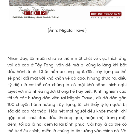
(Ảnh: Migola Travel)
Nhân đây, tôi muốn chia sẻ thêm một chút về việc thích ứng
với độ cao ở Tây Tạng, vấn đề mà ai cũng lo lắng khi bắt
đầu hành trình. Chắc hẳn ai cũng nghĩ, đến Tây Tạng cơ thể
sẽ phải đối mặt với khó khăn về độ cao. Nhưng thực ra, điều
kỳ diệu là cơ thể của chúng ta có một khả năng thích nghi
tuyệt vời mà nhiều người không hề hay biết. Kinh nghiệm của
tôi và các hướng dẫn viên tại Migola Travel, dù đã dẫn gần
100 chuyến hành hương Tây Tạng, tôi chỉ thấy tỷ lệ người bị
sốc độ cao rất thấp. Hầu hết mọi người đều khỏe mạnh, chỉ
gặp phải chút đau đầu thoáng qua, hoặc mệt trong một
đêm, tối đa là hai đêm là lại bình phục. Cái hay là cơ thể có
thể tự điều chỉnh, miễn là chúng ta tin tưởng vào chính nó. Và