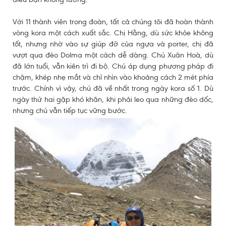
Với 11 thành viên trong đoàn, tất cả chúng tôi đã hoàn thành
vòng kora một cách xuất sắc. Chị Hằng, dù sức khỏe không
tốt, nhưng nhờ vào sự giúp đỡ của ngựa và porter, chị đã
vượt qua đèo Dolma một cách dễ dàng. Chú Xuân Hoà, dù
đã lớn tuổi, vẫn kiên trì đi bộ. Chú áp dụng phương pháp đi
chậm, khép nhẹ mắt và chỉ nhìn vào khoảng cách 2 mét phía
trước. Chính vì vậy, chú đã về nhất trong ngày kora số 1. Dù
ngày thứ hai gặp khó khăn, khi phải leo qua những đèo dốc,
nhưng chú vẫn tiếp tục vững bước.