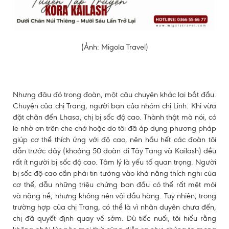
(Ảnh: Migola Travel)
Nhưng đâu đó trong đoàn, một câu chuyện khác lại bắt đầu.
Chuyện của chị Trang, người bạn của nhóm chị Linh. Khi vừa
đặt chân đến Lhasa, chị bị sốc độ cao. Thành thật mà nói, có
lẽ nhờ ơn trên che chở hoặc do tôi đã áp dụng phương pháp
giúp cơ thể thích ứng với độ cao, nên hầu hết các đoàn tôi
dẫn trước đây (khoảng 50 đoàn đi Tây Tạng và Kailash) đều
rất ít người bị sốc độ cao. Tâm lý là yếu tố quan trọng. Người
bị sốc độ cao cần phải tin tưởng vào khả năng thích nghi của
cơ thể, dẫu những triệu chứng ban đầu có thể rất mệt mỏi
và nặng nề, nhưng không nên vội đầu hàng. Tuy nhiên, trong
trường hợp của chị Trang, có thể là vì nhân duyên chưa đến,
chị đã quyết định quay về sớm. Dù tiếc nuối, tôi hiểu rằng