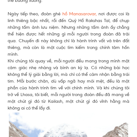
thể buông xuống.
Ngày tiếp theo, đoàn ghé
hồ Manasarovar,
nơi được coi là
linh thiêng bậc nhất, rồi đến Quỷ Hồ Rakshas Tal, để chụp
những tấm ảnh lưu niệm. Nhưng những tấm ảnh ấy chẳng
thể hiện được hết những gì mỗi người trong đoàn đã trải
qua. Chuyến đi này không chỉ là hành trình vất vả trên đất
thiêng, mà còn là một cuộc tìm kiếm trong chính tâm hồn
mình.
Khi chúng tôi quay về, mỗi người đều mang trong mình một
cảm giác nhẹ nhàng và bình an kỳ lạ. Có những bài học
không thể lý giải bằng lời, mà chỉ có thể cảm nhận bằng trái
tim. Mỗi bước chân, dù vấp ngã hay mỏi mệt, đều là một
phần của hành trình tìm về với chính mình. Và khi chúng tôi
trở về Lhasa, tôi biết, mỗi người trong đoàn đều đã mang về
một chút gì đó từ Kailash, một chút gì đó vĩnh hằng mà
không ai có thể lấy đi.