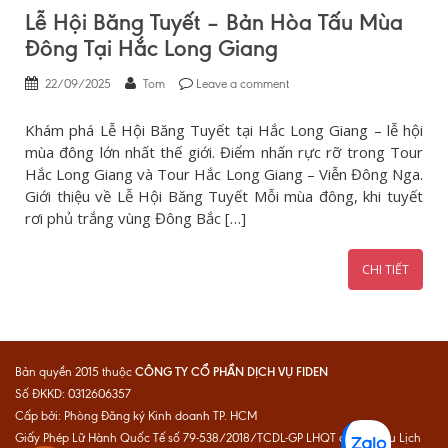
Lễ Hội Băng Tuyết – Bản Hòa Tấu Mùa
Đông Tại Hắc Long Giang
22/09/2025
Tom
Leave a comment
Khám phá Lễ Hội Băng Tuyết tại Hắc Long Giang – lễ hội
mùa đông lớn nhất thế giới. Điểm nhấn rực rỡ trong Tour
Hắc Long Giang và Tour Hắc Long Giang – Viễn Đông Nga.
Giới thiệu về Lễ Hội Băng Tuyết Mỗi mùa đông, khi tuyết
rơi phủ trắng vùng Đông Bắc […]
CHI TIẾT
CÔNG TY CỔ PHẦN DỊCH VỤ FIDEN
Bản quyền 2015 thuộc
Số ĐKKD: 0312606357
Cấp bởi: Phòng Đăng ký Kinh doanh TP. HCM
Giấy Phép Lữ Hành Quốc Tế số 79-538/2018/TCDL-GP LHQT do Cục Du Lịch