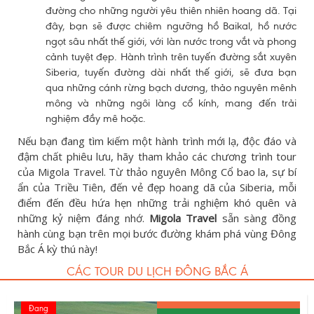
đường cho những người yêu thiên nhiên hoang dã. Tại
đây, bạn sẽ được chiêm ngưỡng hồ Baikal, hồ nước
ngọt sâu nhất thế giới, với làn nước trong vắt và phong
cảnh tuyệt đẹp. Hành trình trên tuyến đường sắt xuyên
Siberia, tuyến đường dài nhất thế giới, sẽ đưa bạn
qua những cánh rừng bạch dương, thảo nguyên mênh
mông và những ngôi làng cổ kính, mang đến trải
nghiệm đầy mê hoặc.
Nếu bạn đang tìm kiếm một hành trình mới lạ, độc đáo và
đậm chất phiêu lưu, hãy tham khảo các chương trình tour
của Migola Travel. Từ thảo nguyên Mông Cổ bao la, sự bí
ẩn của Triều Tiên, đến vẻ đẹp hoang dã của Siberia, mỗi
điểm đến đều hứa hẹn những trải nghiệm khó quên và
những kỷ niệm đáng nhớ.
Migola Travel
sẵn sàng đồng
hành cùng bạn trên mọi bước đường khám phá vùng Đông
Bắc Á kỳ thú này!
CÁC TOUR DU LỊCH ĐÔNG BẮC Á
Đang