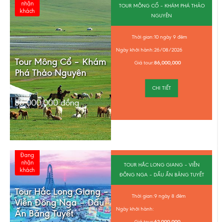
nhận
TOUR MÔNG CỔ – KHÁM PHÁ THẢO
khách
NGUYÊN
Thời gian:
10 ngày 9 đêm
Ngày khởi hành:
26/08/2026
Tour Mông Cổ – Khám
Giá tour:
86,000,000
Phá Thảo Nguyên
CHI TIẾT
86,000,000
đồng
Đang
nhận
TOUR HẮC LONG GIANG – VIỄN
khách
ĐÔNG NGA – DẤU ẤN BĂNG TUYẾT
Tour Hắc Long Giang –
Thời gian:
9 ngày 8 đêm
Viễn Đông Nga – Dấu
Ngày khởi hành:
Ấn Băng Tuyết
Giá tour:
62,000,000