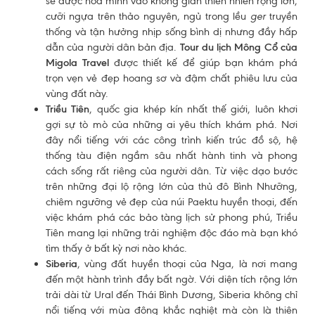
sẽ được hòa mình vào không gian thiên nhiên rộng lớn,
cưỡi ngựa trên thảo nguyên, ngủ trong lều
ger
truyền
thống và tận hưởng nhịp sống bình dị nhưng đầy hấp
dẫn của người dân bản địa.
Tour du lịch Mông Cổ của
Migola Travel
được thiết kế để giúp bạn khám phá
trọn vẹn vẻ đẹp hoang sơ và đậm chất phiêu lưu của
vùng đất này.
Triều Tiên
, quốc gia khép kín nhất thế giới, luôn khơi
gợi sự tò mò của những ai yêu thích khám phá. Nơi
đây nổi tiếng với các công trình kiến trúc đồ sộ, hệ
thống tàu điện ngầm sâu nhất hành tinh và phong
cách sống rất riêng của người dân. Từ việc dạo bước
trên những đại lộ rộng lớn của thủ đô Bình Nhưỡng,
chiêm ngưỡng vẻ đẹp của núi Paektu huyền thoại, đến
việc khám phá các bảo tàng lịch sử phong phú, Triều
Tiên mang lại những trải nghiệm độc đáo mà bạn khó
tìm thấy ở bất kỳ nơi nào khác.
Siberia
, vùng đất huyền thoại của Nga, là nơi mang
đến một hành trình đầy bất ngờ. Với diện tích rộng lớn
trải dài từ Ural đến Thái Bình Dương, Siberia không chỉ
nổi tiếng với mùa đông khắc nghiệt mà còn là thiên