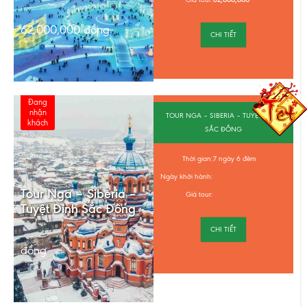
62,000,000
đồng
CHI TIẾT
Đang
nhận
TOUR NGA – SIBERIA – TUYỆT ĐỈNH
khách
SẮC ĐÔNG
Thời gian:
7 ngày 6 đêm
Ngày khởi hành:
Tour Nga – Siberia –
Giá tour:
Tuyệt Đỉnh Sắc Đông
CHI TIẾT
đồng