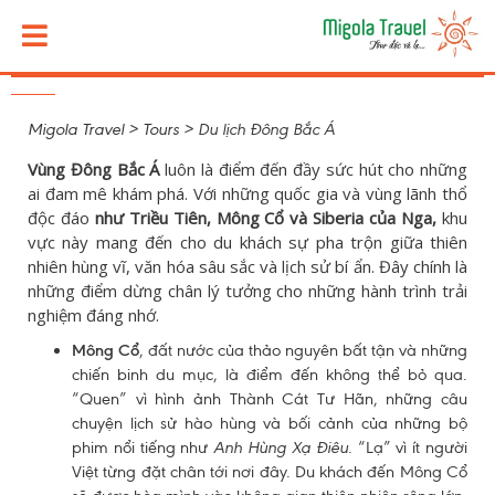
Migola Travel
>
Tours
>
Du lịch Đông Bắc Á
Vùng Đông Bắc Á
luôn là điểm đến đầy sức hút cho những
ai đam mê khám phá. Với những quốc gia và vùng lãnh thổ
độc đáo
như Triều Tiên, Mông Cổ và Siberia của Nga,
khu
vực này mang đến cho du khách sự pha trộn giữa thiên
nhiên hùng vĩ, văn hóa sâu sắc và lịch sử bí ẩn. Đây chính là
những điểm dừng chân lý tưởng cho những hành trình trải
nghiệm đáng nhớ.
Mông Cổ
, đất nước của thảo nguyên bất tận và những
chiến binh du mục, là điểm đến không thể bỏ qua.
“Quen” vì hình ảnh Thành Cát Tư Hãn, những câu
chuyện lịch sử hào hùng và bối cảnh của những bộ
phim nổi tiếng như
Anh Hùng Xạ Điêu
. “Lạ” vì ít người
Việt từng đặt chân tới nơi đây. Du khách đến Mông Cổ