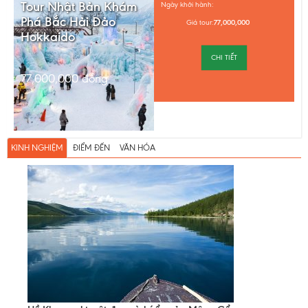
Tour Nhật Bản Khám
Ngày khởi hành:
Phá Bắc Hải Đảo
Giá tour:
77,000,000
Hokkaido
CHI TIẾT
77,000,000
đồng
KINH NGHIỆM
ĐIỂM ĐẾN
VĂN HÓA