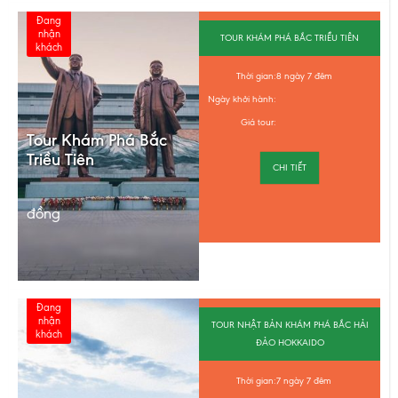
Đang
nhận
TOUR KHÁM PHÁ BẮC TRIỀU TIÊN
khách
Thời gian:
8 ngày 7 đêm
Ngày khởi hành:
Giá tour:
Tour Khám Phá Bắc
Triều Tiên
CHI TIẾT
đồng
Đang
nhận
TOUR NHẬT BẢN KHÁM PHÁ BẮC HẢI
khách
ĐẢO HOKKAIDO
Thời gian:
7 ngày 7 đêm