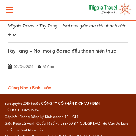
Migola Travel
>
Tây Tạng – Nơi mọi giấc mơ đều thành hiện
thực
Tây Tạng – Nơi mọi giấc mơ đều thành hiện thực
02/04/2016
Vĩ Cao
Cùng Nhau Bình Luận
CÔNG TY CỔ PHẦN DỊCH VỤ FIDEN
Bản quyền 2015 thuộc
Số ĐKKD: 0312606357
Cấp bởi: Phòng Đăng ký Kinh doanh TP. HCM
Giấy Phép Lữ Hành Quốc Tế số 79-538/2018/TCDL-GP LHQT do Cục Du Lịch
Quốc Gia Việt Nam cấp