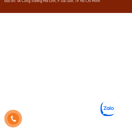
Địa chỉ: 1A Công Trường Mê Linh, P. Sài Gòn, TP. Hồ Chí Minh