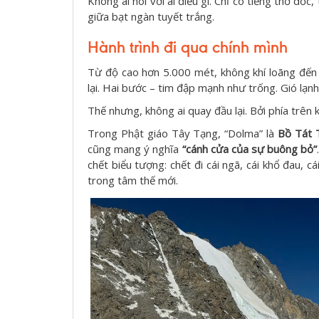
Không ai nói với ai điều gì. Chỉ có tiếng thở dốc
giữa bạt ngàn tuyết trắng.
Hành trình đi qua chính mình
Từ độ cao hơn 5.000 mét, không khí loãng đến
lại. Hai bước – tim đập mạnh như trống. Gió lạnh,
Thế nhưng, không ai quay đầu lại. Bởi phía trên 
Trong Phật giáo Tây Tạng, “Dolma” là
Bồ Tát 
cũng mang ý nghĩa
“cánh cửa của sự buông bỏ”
chết biểu tượng: chết đi cái ngã, cái khổ đau, c
trong tâm thế mới.