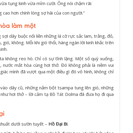
vừa tụng kinh vừa mỉm cười. Ông nói chậm rãi:
cao hơn chính lòng sợ hãi của con người.”
 hòa làm một
sợi dây buộc nối liền những lá cờ rực sắc lam, trắng, đỏ,
 gió, không. Mỗi khi gió thổi, hàng ngàn lời kinh khắc trên
inh.
ta không reo hò. Chỉ có sự tĩnh lặng. Một số quỳ xuống,
c, nước mắt hòa cùng hơi thở. Đó không phải là niềm vui
giác mình đã vượt qua một điều gì đó vô hình, không chỉ
 vào dây cũ, những nắm bột tsampa tung lên gió, những
như hơi thở – lời cảm tạ Bồ Tát Dolma đã đưa họ đi qua
ại
khuất dưới sườn tuyết –
Hồ Đại Bi
.