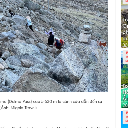
k
To
G
p
đả
36
Đ
n
k
To
Hà
Ấ
lma (Dolma Pass) cao 5.630 m là cánh cửa dẫn đến sự
28
 (Ảnh: Migola Travel)
Đ
n
k