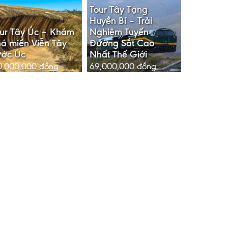
Tour Tây Tạng
Huyền Bí – Trải
ur Tây Úc – Khám
Nghiệm Tuyến
á miền Viễn Tây
Đường Sắt Cao
ước Úc
Nhất Thế Giới
0,000,000
đồng
69,000,000
đồng