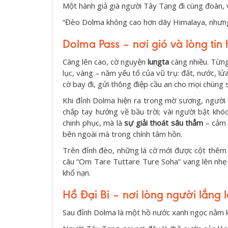
Một hành giả già người Tây Tạng đi cùng đoàn, 
“Đèo Dolma không cao hơn dãy Himalaya, nhưng 
Dolma Pass – nơi gió và lòng tin
Càng lên cao, cờ nguyện
lungta
càng nhiều. Từng 
lục, vàng – năm yếu tố của vũ trụ: đất, nước, lửa,
cờ bay đi, gửi thông điệp cầu an cho mọi chúng s
Khi đỉnh Dolma hiện ra trong mờ sương, người 
chắp tay hướng về bầu trời; vài người bật khó
chinh phục, mà là
sự giải thoát sâu thẳm
– cảm 
bên ngoài mà trong chính tâm hồn.
Trên đỉnh đèo, những lá cờ mới được cột thêm
câu “Om Tare Tuttare Ture Soha” vang lên nhẹ 
khổ nạn.
Hồ Đại Bi – nơi lòng người lắng l
Sau đỉnh Dolma là một hồ nước xanh ngọc nằm 