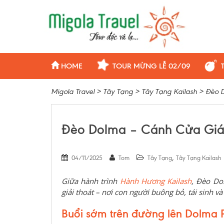
HOME
TOUR MỪNG LỄ 02/09
Migola Travel
>
Tây Tạng
>
Tây Tạng Kailash
>
Đèo D
Đèo Dolma – Cánh Cửa Giác
,
04/11/2025
Tom
Tây Tạng
Tây Tạng Kailash
Giữa hành trình
Hành Hương Kailash
, Đèo Do
giải thoát – nơi con người buông bỏ, tái sinh và
Buổi sớm trên đường lên Dolma 