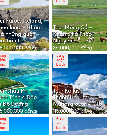
hách
khách
ur Faroe, Iceland,
reenland – Khám
Tour Mông Cổ –
há những quần
Khám Phá Thảo
o thần tiên
Nguyên
8,000,000
đồng
86,000,000
đồng
ang
Đang
hận
nhận
hách
khách
ur Châu Phi –
Tour Kailash –
nh Trình 4 Đảo
Thánh Hồ
n Độ Dương
Manasarovar – CT3
5,000,000
đồng
115,000,000
đồng
ang
Đang
hận
nhận
hách
khách