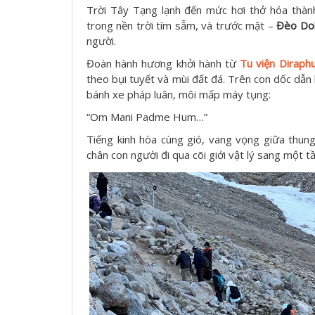
Trời Tây Tạng lạnh đến mức hơi thở hóa thành
trong nền trời tím sẫm, và trước mặt –
Đèo Do
người.
Đoàn hành hương khởi hành từ
Tu viện Diraph
theo bụi tuyết và mùi đất đá. Trên con dốc dẫn
bánh xe pháp luân, môi mấp máy tụng:
“Om Mani Padme Hum…”
Tiếng kinh hòa cùng gió, vang vọng giữa thun
chân con người đi qua cõi giới vật lý sang một t