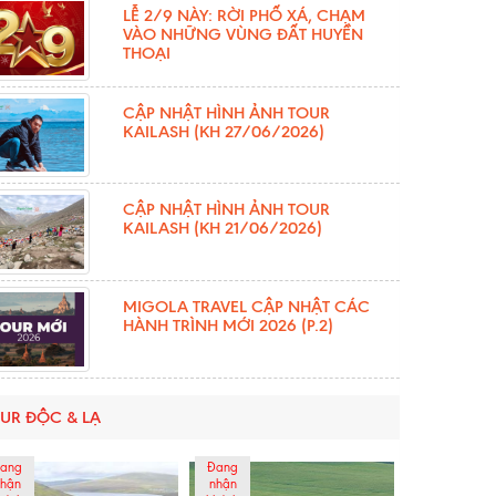
LỄ 2/9 NÀY: RỜI PHỐ XÁ, CHẠM
VÀO NHỮNG VÙNG ĐẤT HUYỀN
THOẠI
CẬP NHẬT HÌNH ẢNH TOUR
KAILASH (KH 27/06/2026)
CẬP NHẬT HÌNH ẢNH TOUR
KAILASH (KH 21/06/2026)
MIGOLA TRAVEL CẬP NHẬT CÁC
HÀNH TRÌNH MỚI 2026 (P.2)
UR ĐỘC & LẠ
ang
Đang
hận
nhận