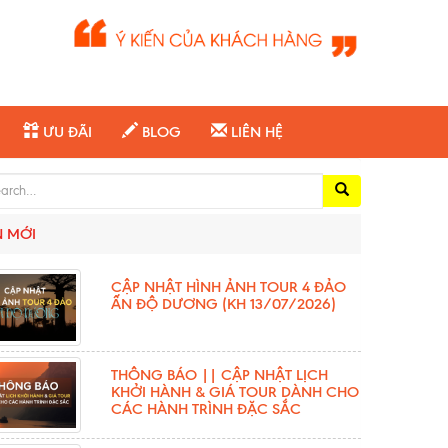
ƯU ĐÃI
BLOG
LIÊN HỆ
ch for:
N MỚI
CẬP NHẬT HÌNH ẢNH TOUR 4 ĐẢO
ẤN ĐỘ DƯƠNG (KH 13/07/2026)
THÔNG BÁO || CẬP NHẬT LỊCH
KHỞI HÀNH & GIÁ TOUR DÀNH CHO
CÁC HÀNH TRÌNH ĐẶC SẮC