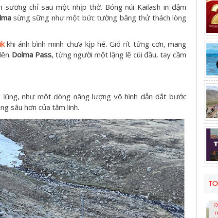
 sương chỉ sau một nhịp thở. Bóng núi Kailash in đậm
lma
sừng sững như một bức tường băng thử thách lòng
uk
khi ánh bình minh chưa kịp hé. Gió rít từng cơn, mang
 lên
Dolma Pass
, từng người một lặng lẽ cúi đầu, tay cầm
g lũng, như một dòng năng lượng vô hình dẫn dắt bước
ầng sâu hơn của tâm linh.
TO
Đ
n