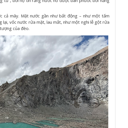
ng từ”, bởi họ tin rằng nước hồ được ban phước bởi năng
ược cả mây. Mặt nước gần như bất động – như một tấm
ại, vốc nước rửa mặt, lau mắt, như một nghi lễ gột rửa
u tượng của đèo.