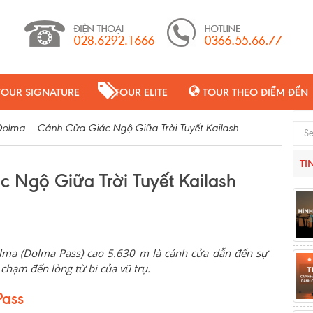
TOUR SIGNATURE
TOUR ELITE
TOUR THEO ĐIỂM ĐẾN
olma – Cánh Cửa Giác Ngộ Giữa Trời Tuyết Kailash
Sear
TI
 Ngộ Giữa Trời Tuyết Kailash
lma (Dolma Pass) cao 5.630 m là cánh cửa dẫn đến sự
 chạm đến lòng từ bi của vũ trụ.
Pass