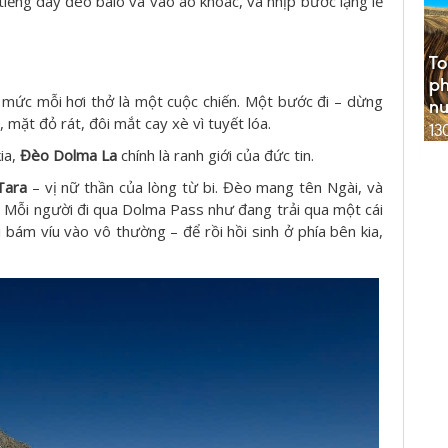
, tiếng dây đeo balo va vào áo khoác, và nhịp bước lặng lẽ
To
ph
 mức mỗi hơi thở là một cuộc chiến. Một bước đi – dừng
n
 mặt đỏ rát, đôi mắt cay xè vì tuyết lóa.
13
kia,
Đèo Dolma La
chính là ranh giới của đức tin.
Tara
– vị nữ thần của lòng từ bi. Đèo mang tên Ngài, và
. Mỗi người đi qua Dolma Pass như đang trải qua một cái
ái bám víu vào vô thường – để rồi hồi sinh ở phía bên kia,