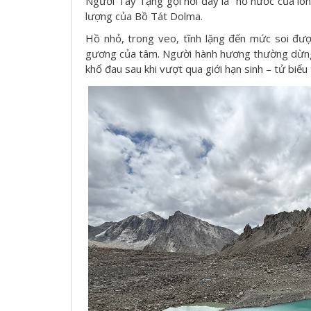
Người Tây Tạng gọi nơi đây là “hồ nước của lò
lượng của Bồ Tát Dolma.
Hồ nhỏ, trong veo, tĩnh lặng đến mức soi đ
gương của tâm. Người hành hương thường dừng l
khổ đau sau khi vượt qua giới hạn sinh – tử biể