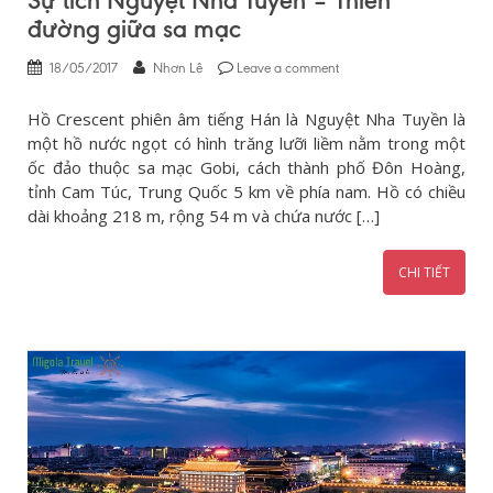
Sự tích Nguyệt Nha Tuyền – Thiên
đường giữa sa mạc
18/05/2017
Nhơn Lê
Leave a comment
Hồ Crescent phiên âm tiếng Hán là Nguyệt Nha Tuyền là
một hồ nước ngọt có hình trăng lưỡi liềm nằm trong một
ốc đảo thuộc sa mạc Gobi, cách thành phố Đôn Hoàng,
tỉnh Cam Túc, Trung Quốc 5 km về phía nam. Hồ có chiều
dài khoảng 218 m, rộng 54 m và chứa nước […]
CHI TIẾT