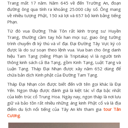
Trang mất 17 năm. Năm 645 về đến Trường An, đoạn
đường ông qua tính ra khoảng 25.000 cây số. Ông mang
về nhiều tượng Phật, 150 xá lợi và 657 bộ kinh bằng tiếng
Phạn.
Từ đó vua Đường Thái Tôn rất kính trọng sư Huyền
Trang, thường cầm tay hỏi han mọi sự, giao ông tường
trình chuyến đi kỳ thú và vĩ đại. Đại Đường Tây Vực ký có
được là do sư soạn theo lệnh vua. Vua ban cho ông danh
hiệu Tam Tạng (tiếng Phạn là Tripitaka) vì là người tinh
thông kinh sách cả Ba Tạng, gồm Kinh Tạng, Luật Tạng và
Luận Tạng. Tháp Đại Nhạn được xây năm 652 dùng để
chứa bản dịch Kinh phật của Đường Tam Tạng.
Tháp Đại Nhạn còn được biết đến với tên gọi khác là Đại
Yến. Ngọn tháp được đánh giá là kiệt tác vĩ đại bậc nhất
của kiến trúc cổ Trung Hoa. Ngày nay, ngọn tháp là nơi lưu
giữ và bảo tồn rất nhiều những áng kinh Phật cổ và là địa
điểm du lịch nổi tiếng của Tây An khi tham gia
tour Tân
Cương
.