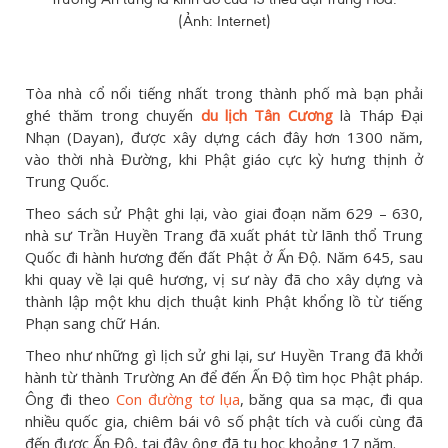
(Ảnh: Internet)
Tòa nhà cổ nổi tiếng nhất trong thành phố mà bạn phải
ghé thăm trong chuyến
du lịch Tân Cương
là Tháp Đại
Nhạn (Dayan), được xây dựng cách đây hơn 1300 năm,
vào thời nhà Đường, khi Phật giáo cực kỳ hưng thịnh ở
Trung Quốc.
Theo sách sử Phật ghi lại, vào giai đoạn năm 629 – 630,
nhà sư Trần Huyền Trang đã xuất phát từ lãnh thổ Trung
Quốc đi hành hương đến đất Phật ở Ấn Độ. Năm 645, sau
khi quay về lại quê hương, vị sư này đã cho xây dựng và
thành lập một khu dịch thuật kinh Phật khổng lồ từ tiếng
Phạn sang chữ Hán.
Theo như những gì lịch sử ghi lại, sư Huyền Trang đã khởi
hành từ thành Trường An để đến Ấn Độ tìm học Phật pháp.
Ông đi theo
Con đường tơ lụa
, băng qua sa mạc, đi qua
nhiều quốc gia, chiêm bái vô số phật tích và cuối cùng đã
đến được Ấn Độ, tại đây ông đã tu học khoảng 17 năm.