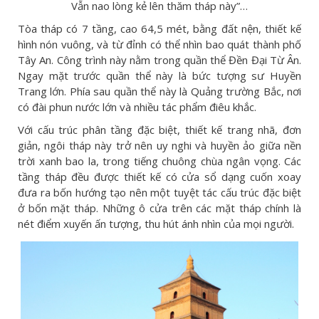
Vẫn nao lòng kẻ lên thăm tháp này”…
Tòa tháp có 7 tầng, cao 64,5 mét, bằng đất nện, thiết kế
hình nón vuông, và từ đỉnh có thể nhìn bao quát thành phố
Tây An. Công trình này nằm trong quần thể Đền Đại Từ Ân.
Ngay mặt trước quần thể này là bức tượng sư Huyền
Trang lớn. Phía sau quần thể này là Quảng trường Bắc, nơi
có đài phun nước lớn và nhiều tác phẩm điêu khắc.
Với cấu trúc phân tầng đặc biệt, thiết kế trang nhã, đơn
giản, ngôi tháp này trở nên uy nghi và huyền ảo giữa nền
trời xanh bao la, trong tiếng chuông chùa ngân vọng. Các
tầng tháp đều được thiết kế có cửa sổ dạng cuốn xoay
đưa ra bốn hướng tạo nên một tuyệt tác cấu trúc đặc biệt
ở bốn mặt tháp. Những ô cửa trên các mặt tháp chính là
nét điểm xuyến ấn tượng, thu hút ánh nhìn của mọi người.