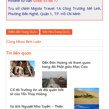
Hotline tư vấn:
0366 55 66 77
Trụ sở chính Migola Travel: 1A Công Trường Mê Linh,
Phường Bến Nghé, Quận 1, TP. Hồ Chí Minh
Điểm đến Trung Quốc
Văn Hóa Trung Quốc
Cùng Nhau Bình Luận
Tin liên quan
Đến Đôn Hoàng và tham quan
hang đá Phật giáo Mạc Cao
Cố đô Trường An và đội quân bất
tử của Tần Thủy Hoàng
Sự tích Nguyệt Nha Tuyền – Thiên