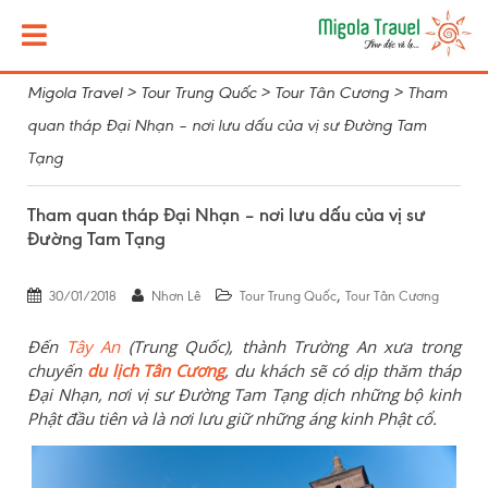
Migola Travel
>
Tour Trung Quốc
>
Tour Tân Cương
>
Tham
quan tháp Đại Nhạn – nơi lưu dấu của vị sư Đường Tam
Tạng
Tham quan tháp Đại Nhạn – nơi lưu dấu của vị sư
Đường Tam Tạng
,
30/01/2018
Nhơn Lê
Tour Trung Quốc
Tour Tân Cương
Đến
Tây An
(Trung Quốc), thành Trường An xưa trong
chuyến
du lịch Tân Cương
, du khách sẽ có dịp thăm tháp
Đại Nhạn, nơi vị sư Đường Tam Tạng dịch những bộ kinh
Phật đầu tiên và là nơi lưu giữ những áng kinh Phật cổ.