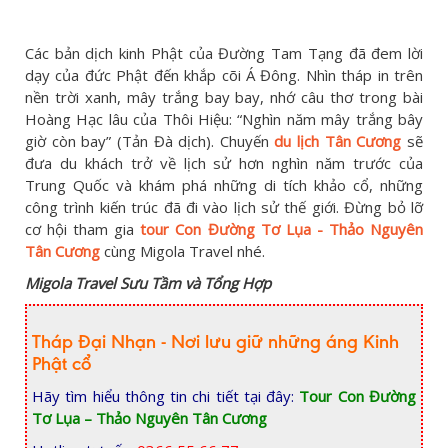
Các bản dịch kinh Phật của Đường Tam Tạng đã đem lời
dạy của đức Phật đến khắp cõi Á Đông. Nhìn tháp in trên
nền trời xanh, mây trắng bay bay, nhớ câu thơ trong bài
Hoàng Hạc lâu của Thôi Hiệu: “Nghìn năm mây trắng bây
giờ còn bay” (Tản Đà dịch). Chuyến
du lịch Tân Cương
sẽ
đưa du khách trở về lịch sử hơn nghìn năm trước của
Trung Quốc và khám phá những di tích khảo cổ, những
công trình kiến trúc đã đi vào lịch sử thế giới. Đừng bỏ lỡ
cơ hội tham gia
tour Con Đường Tơ Lụa - Thảo Nguyên
Tân Cương
cùng Migola Travel nhé.
Migola Travel Sưu Tầm và Tổng Hợp
Tháp Đại Nhạn - Nơi lưu giữ những áng Kinh
Phật cổ
Hãy tìm hiểu thông tin chi tiết tại đây:
Tour Con Đường
Tơ Lụa – Thảo Nguyên Tân Cương