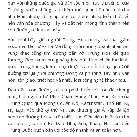
ban với những quốc gia và dân tộc mới. Tuy chuyến đi của
Trương Khiên không tạo thêm mối quan hệ nào mới cho
nhà Hán nhưng đã giúp ông có thêm nhiều kiến thức về
nền văn hóa phương Tây và đặt nền móng hình thành nên
con đường tơ lụa sau này.
Vào thời bấy giờ, người Trung Hoa mang vải lụa, gấm
vóc... đến Ba Tư và La Mã đồng thời những doanh nhân các
vùng khác cũng tìm đường đến với Trung Hoa để giao
thương. Bên cạnh nhưng hàng hóa hữu hình, nhiều thứ khác
quan trọng không kém cũng được trao đổi thông qua
Con
đường tơ lụa
giữa phương Đông và phương Tây như văn
hóa, tôn giáo, triết học và nhiều loại công nghệ khác nhau…
Dần dần, con đường tơ lụa phát triển với tốc độ chóng
mặt, bắt nguồn từ Phúc Châu, Hàng Châu, Bắc Kinh của
Trung Quốc qua Mông Cổ, Ấn Độ, Kazkhstan, Thổ Nhĩ Kì,
Hy Lạp…Vào thế kỷ thứ VII, các thương gia Ả Rập đã lập
nên con đường tơ lụa trên biển, tạo điều kiện thuận lợi cho
các quốc gia như Bồ Đào Nha, Anh, Pháp, Hà Lan đến
Trung Quốc buôn bán với tốc độ nhanh và an toàn hơn.