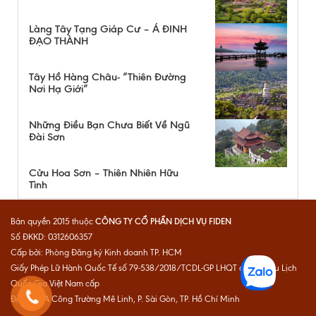
Làng Tây Tạng Giáp Cư – Á ĐINH
ĐẠO THÀNH
Tây Hồ Hàng Châu- “Thiên Đường
Nơi Hạ Giới”
Những Điều Bạn Chưa Biết Về Ngũ
Đài Sơn
Cửu Hoa Sơn – Thiên Nhiên Hữu
Tình
CÔNG TY CỔ PHẦN DỊCH VỤ FIDEN
Bản quyền 2015 thuộc
Số ĐKKD: 0312606357
Cấp bởi: Phòng Đăng ký Kinh doanh TP. HCM
Giấy Phép Lữ Hành Quốc Tế số 79-538/2018/TCDL-GP LHQT do Cục Du Lịch
Quốc Gia Việt Nam cấp
Địa chỉ: 1A Công Trường Mê Linh, P. Sài Gòn, TP. Hồ Chí Minh