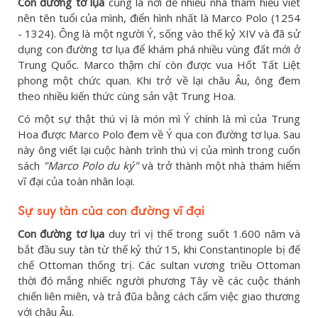
Con đường tơ lụa
cũng là nơi để nhiều nhà thám hiểu viết
nên tên tuổi của mình, điển hình nhất là Marco Polo (1254
- 1324). Ông là một người Ý, sống vào thế kỷ XIV và đã sử
dụng con đường tơ lụa để khám phá nhiều vùng đất mới ở
Trung Quốc. Marco thậm chí còn được vua Hốt Tất Liệt
phong một chức quan. Khi trở về lại châu Âu, ông đem
theo nhiều kiến thức cùng sản vật Trung Hoa.
Có một sự thật thú vị là món mì Ý chính là mì của Trung
Hoa được Marco Polo đem về Ý qua con đường tơ lụa. Sau
này ông viết lại cuộc hành trình thú vị của mình trong cuốn
sách
"Marco Polo du ký"
và trở thành một nhà thám hiểm
vĩ đại của toàn nhân loại.
Sự suy tàn của con đường vĩ đại
Con đường tơ lụa
duy trì vị thế trong suốt 1.600 năm và
bắt đầu suy tàn từ thế kỷ thứ 15, khi Constantinople bị đế
chế Ottoman thống trị. Các sultan vương triều Ottoman
thời đó mắng nhiếc người phương Tây về các cuộc thánh
chiến liên miên, và trả đũa bằng cách cấm việc giao thương
với châu Âu.