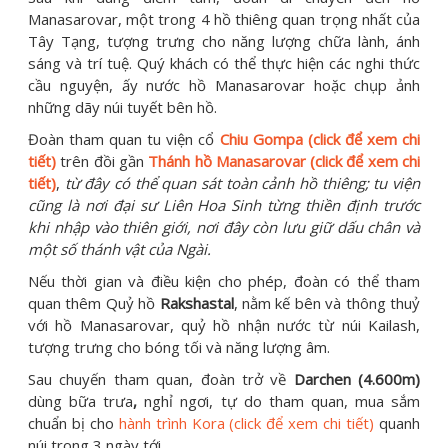
Manasarovar, một trong 4 hồ thiêng quan trọng nhất của
Tây Tạng, tượng trưng cho năng lượng chữa lành, ánh
sáng và trí tuệ. Quý khách có thể thực hiện các nghi thức
cầu nguyện, ấy nước hồ Manasarovar hoặc chụp ảnh
những dãy núi tuyết bên hồ.
Đoàn tham quan tu viện cổ
Chiu Gompa (click để xem chi
tiết)
trên đồi gần
Thánh hồ Manasarovar (click để xem chi
tiết)
,
từ đây có thể quan sát toàn cảnh hồ thiêng; tu viện
cũng là nơi đại sư Liên Hoa Sinh từng thiền định trước
khi nhập vào thiên giới, nơi đây còn lưu giữ dấu chân và
một số thánh vật của Ngài.
Nếu thời gian và điều kiện cho phép, đoàn có thể tham
quan thêm Quỷ hồ
Rakshastal
, nằm kế bên và thông thuỷ
với hồ Manasarovar, quỷ hồ nhận nước từ núi Kailash,
tượng trưng cho bóng tối và năng lượng âm.
Sau chuyến tham quan, đoàn trở về
Darchen (4.600m)
dùng bữa trưa
,
nghỉ ngơi, tự do tham quan, mua sắm
chuẩn bị cho
hành trình Kora (click để xem chi tiết)
quanh
núi trong 3 ngày tới.