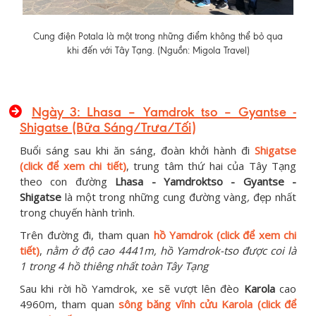
Cung điện Potala là một trong những điểm không thể bỏ qua
khi đến với Tây Tạng. (Nguồn: Migola Travel)
Ngày 3: Lhasa – Yamdrok tso – Gyantse -
Shigatse (Bữa Sáng/Trưa/Tối)
Buổi sáng sau khi ăn sáng, đoàn khởi hành đi
Shigatse
(click để xem chi tiết)
, trung tâm thứ hai của Tây Tạng
theo con đường
Lhasa - Yamdroktso - Gyantse -
Shigatse
là một trong những cung đường vàng
,
đẹp nhất
trong chuyến hành trình.
Trên đường đi, tham quan
hồ Yamdrok (click để xem chi
tiết)
,
nằm ở độ cao 4441m, hồ Yamdrok-tso được coi là
1 trong 4 hồ thiêng nhất toàn Tây Tạng
Sau khi rời hồ Yamdrok, xe sẽ vượt lên đèo
Karola
cao
4960m, tham quan
sông băng vĩnh cửu Karola (click để