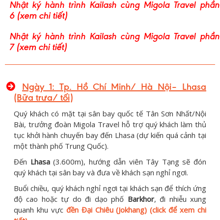
Nhật ký hành trình Kailash cùng Migola Travel phần
(xem chi tiết)
6
Nhật ký hành trình Kailash cùng Migola Travel phần
(xem chi tiết)
7
Ngày 1: Tp. Hồ Chí Minh/ Hà Nội– Lhasa
(Bữa trưa/ tối)
Quý khách có mặt tại sân bay quốc tế Tân Sơn Nhất/Nội
Bài, trưởng đoàn Migola Travel hỗ trợ quý khách làm thủ
tục khởi hành chuyến bay đến Lhasa (dự kiến quá cảnh tại
một thành phố Trung Quốc).
Đến
Lhasa
(3.600m), hướng dẫn viên Tây Tạng sẽ đón
quý khách tại sân bay và đưa về khách sạn nghỉ ngơi.
Buổi chiều, quý khách nghỉ ngơi tại khách sạn để thích ứng
độ cao hoặc tự do đi dạo phố
Barkhor
, đi nhiễu xung
quanh khu vực
đền Đại Chiêu (Jokhang) (click để xem chi