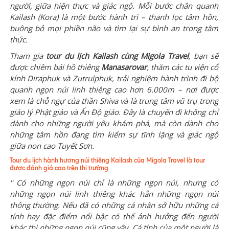
người, giữa hiện thực và giác ngộ. Mỗi bước chân quanh
Kailash (Kora) là một bước hành trì – thanh lọc tâm hồn,
buông bỏ mọi phiền não và tìm lại sự bình an trong tâm
thức.
Tham gia
tour du lịch Kailash cùng Migola Travel
, bạn sẽ
được chiêm bái hồ thiêng
Manasarovar
, thăm các tu viện cổ
kính Diraphuk và Zutrulphuk, trải nghiệm hành trình đi bộ
quanh ngọn núi linh thiêng cao hơn 6.000m – nơi được
xem là chỗ ngự của thần Shiva và là trung tâm vũ trụ trong
giáo lý Phật giáo và Ấn Độ giáo. Đây là chuyến đi không chỉ
dành cho những người yêu khám phá, mà còn dành cho
những tâm hồn đang tìm kiếm sự tĩnh lặng và giác ngộ
giữa non cao Tuyết Sơn.
Tour du lịch hành hương núi thiêng Kailash của Migola Travel là tour
được đánh giá cao trên thị trường
" Có những ngọn núi chỉ là những ngọn núi, nhưng có
những ngọn núi linh thiêng khác hẳn những ngọn núi
thông thường. Nếu đã có những cá nhân sở hữu những cá
tính hay đặc điểm nổi bậc có thể ảnh hưởng đến người
khác thì những ngọn núi cũng vậy. Cá tính của một người là