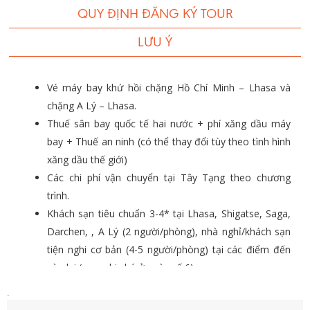
QUY ĐỊNH ĐĂNG KÝ TOUR
LƯU Ý
Vé máy bay khứ hồi chặng Hồ Chí Minh – Lhasa và
chặng A Lý – Lhasa.
Thuế sân bay quốc tế hai nước + phí xăng dầu máy
bay + Thuế an ninh (có thể thay đổi tùy theo tình hình
xăng dầu thế giới)
Các chi phí vận chuyển tại Tây Tạng theo chương
trình.
Khách sạn tiêu chuẩn 3-4* tại Lhasa, Shigatse, Saga,
Darchen, , A Lý (2 người/phòng), nhà nghỉ/khách sạn
tiện nghi cơ bản (4-5 người/phòng) tại các điểm đến
còn lại (xem ghi chú ở ngày số 6)
Các bữa ăn theo chương trình.
.
Phí tham quan, phí môi trường tại núi Kailash, hồ