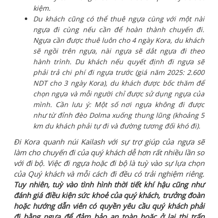
kiệm.
Du khách cũng có thể thuê ngựa cùng với một nài
ngựa đi cùng nếu cần để hoàn thành chuyến đi.
Ngựa cần được thuê luôn cho 4 ngày Kora, du khách
sẽ ngồi trên ngựa, nài ngựa sẽ dắt ngựa đi theo
hành trình. Du khách nếu quyết định đi ngựa sẽ
phải trả chi phí đi ngựa trước (giá năm 2025: 2.600
NDT cho 3 ngày Kora), du khách được bốc thăm để
chọn ngựa và mỗi người chỉ
được sử dụng ngựa của
mình. Cần lưu ý: Một số nơi ngựa không đi được
như từ đỉnh đèo Dolma xuống thung lũng (khoảng 5
km du khách phải tự đi và đường tương đối khó đi).
Đi Kora quanh núi Kailash với sự trợ giúp của ngựa sẽ
làm cho chuyến đi của quý khách dễ hơn rất nhiều lần so
với đi bộ. Việc đi ngựa hoặc đi bộ là tuỳ vào sự lựa chọn
của Quý khách và mỗi cách đi đều có trải nghiệm riêng.
Tuy nhiên, tuỳ vào tình hình thời tiết khí hậu cũng như
đánh giá điều kiện sức khoẻ của quý khách, trưởng đoàn
hoặc hướng dẫn viên có quyền yêu cầu quý khách phải
đi bằng ngựa để đảm bảo an toàn hoặc ở lại thị trấn