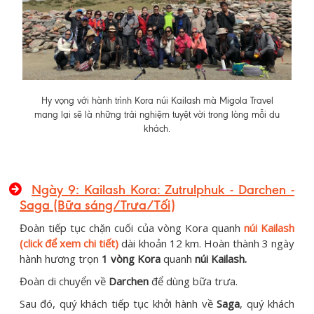
Hy vọng với hành trình Kora núi Kailash mà Migola Travel
mang lại sẽ là những trải nghiệm tuyệt vời trong lòng mỗi du
khách.
Ngày 9: Kailash Kora: Zutrulphuk - Darchen -
Saga (Bữa sáng/Trưa/Tối)
Đoàn tiếp tục chặn cuối của vòng Kora quanh
núi Kailash
(click để xem chi tiết)
dài khoản 12 km. Hoàn thành 3 ngày
hành hương trọn
1 vòng Kora
quanh
núi Kailash.
Đoàn di chuyển về
Darchen
để dùng bữa trưa.
Sau đó, quý khách tiếp tục khởi hành về
Saga
, quý khách