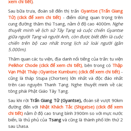
xem chi tiết)
.
Sau bữa trưa, đoàn sẽ đến thị trấn
Gyantse (Trấn Giang
Tử) (click để xem chi tiết)
- điểm dừng quan trọng trên
cung đường thăm thú Tsang, nằm ở độ cao 4000m.
Nghe
thuyết minh về lịch sử Tây Tạng và cuộc chiến Gyantse
giữa người Tạng và người Anh, còn được biết đến là cuộc
chiến trên bộ cao nhất trong lịch sử loài người (gần
5.000m).
Thăm quan các tu viện, địa danh nổi tiếng của trấn: tu viện
Pelkhor Chode (click để xem chi tiết)
,
bên trong có
Thập
Vạn Phật Tháp
(
Gyantse Kumbum
)
(click để xem chi tiết)
-
cũng là tháp Stupa (Chorten) lớn nhất và độc đáo nhất
trên cao nguyên Thanh Tạng. Nghe thuyết minh về các
tông phái Phật Giáo Tây Tạng.
Sau khi rời
Trấn Giang Tử (Gyantse),
đoàn sẽ vượt 90km
đường đến với
Nhật Khách Tắc (Shigatse) (click để xem
chi tiết)
nằm ở độ cao trung bình 3900m so với mực nước
biển, là thủ phủ của
Tsang
và cũng là thành phố lớn thứ 2
sau Lhasa.