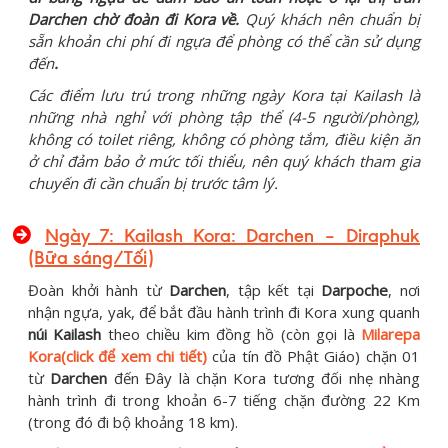
Darchen chờ đoàn đi Kora về.
Quý khách nên chuẩn bị
sẵn khoản chi phí đi ngựa để phòng có thể cần sử dụng
đến
.
Các điểm lưu trú trong những ngày Kora tại Kailash là
những nhà nghỉ với phòng tập thể (4-5 người/phòng),
không có toilet riêng, không có phòng tắm, điều kiện ăn
ở chỉ đảm bảo ở mức tối thiểu, nên quý khách tham gia
chuyến đi cần chuẩn bị trước tâm lý.
Ngày 7: Kailash Kora: Darchen – Diraphuk
(Bữa sáng/Tối)
Đoàn khởi hành từ
Darchen
, tập kết tại
Darpoche
, nơi
nhận ngựa, yak, để bắt đầu hành trình đi Kora xung quanh
núi Kailash
theo chiều kim đồng hồ (còn gọi là
Milarepa
Kora(click để xem chi tiết)
của tín đồ Phật Giáo) chặn 01
từ
Darchen
đến Đây là chặn Kora tương đối nhẹ nhàng
hành trình đi trong khoản 6-7 tiếng chặn đường 22 Km
(trong đó đi bộ khoảng 18 km).