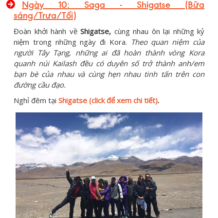
Ngày 10: Saga - Shigatse (Bữa
sáng/Trưa/Tối)
Đoàn khởi hành về
Shigatse,
cùng nhau ôn lại những kỷ
niệm trong những ngày đi Kora.
Theo quan niệm của
người Tây Tạng, những ai đã hoàn thành vòng Kora
quanh núi Kailash đều có duyên số trở thành anh/em
bạn bè của nhau và cùng hẹn nhau tinh tấn trên con
đường cầu đạo.
Nghỉ đêm tại
Shigatse (click để xem chi tiết)
.