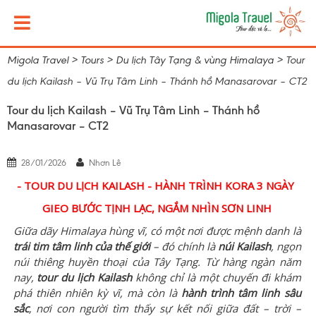
Migola Travel
>
Tours
>
Du lịch Tây Tạng & vùng Himalaya
>
Tour
du lịch Kailash – Vũ Trụ Tâm Linh – Thánh hồ Manasarovar – CT2
Tour du lịch Kailash – Vũ Trụ Tâm Linh – Thánh hồ
Manasarovar – CT2
28/01/2026
Nhơn Lê
- TOUR DU LỊCH KAILASH - HÀNH TRÌNH KORA 3 NGÀY
GIEO BƯỚC TỊNH LẠC, NGẮM NHÌN SƠN LINH
Giữa dãy Himalaya hùng vĩ, có một nơi được mệnh danh là
trái tim tâm linh của thế giới
– đó chính là
núi Kailash
, ngọn
núi thiêng huyền thoại của Tây Tạng. Từ hàng ngàn năm
nay,
tour du lịch Kailash
không chỉ là một chuyến đi khám
phá thiên nhiên kỳ vĩ, mà còn là
hành trình tâm linh sâu
sắc
, nơi con người tìm thấy sự kết nối giữa đất – trời –