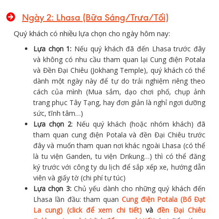
Ngày 2: Lhasa (Bữa Sáng/Trưa/Tối)
Quý khách có nhiều lựa chọn cho ngày hôm nay:
Lựa chọn 1:
Nếu quý khách đã đến Lhasa trước đây
và không có nhu cầu tham quan lại Cung điện Potala
và Đền Đại Chiêu (Jokhang Temple), quý khách có thể
dành một ngày này để tự do trải nghiệm riêng theo
cách của mình (Mua sắm, dạo chơi phố, chụp ảnh
trang phục Tây Tạng, hay đơn giản là nghỉ ngơi dưỡng
sức, tĩnh tâm…)
Lựa chọn 2
: Nếu quý khách (hoặc nhóm khách) đã
tham quan cung điện Potala và đền Đại Chiêu trước
đây và muốn tham quan nơi khác ngoài Lhasa (có thể
là tu viện Ganden, tu viện Drikung…) thì có thể đăng
ký trước với công ty du lịch để sắp xếp xe, hướng dẫn
viên và giấy tờ (chi phí tự túc)
Lựa chọn 3:
Chủ yếu dành cho những quý khách đến
Lhasa lần đầu: tham quan
Cung điện Potala (Bố Đạt
La cung) (click để xem chi tiết)
và
đền Đại Chiêu