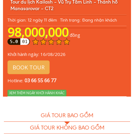
Tour du lịch Kailash – Vũ Trụ Tâm Linh – Thánh hồ
Manasarovar – CT2
Thời gian: 12 ngày 11 đêm
Tình trạng: Đang nhận khách
98,000,000
đồng
5.0
01
Khởi hành ngày:
16/08/2026
BOOK TOUR
03 66 55 66 77
Hotline:
XEM THÊM NGÀY KHỞI HÀNH KHÁC
GIÁ TOUR BAO GỒM
GIÁ TOUR KHÔNG BAO GỒM