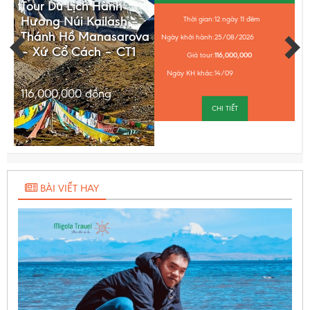
Tour Du Lịch Hành
50.000 USD/vụ.
Hương Núi Kailash –
Thời gian:
12 ngày 11 đêm
Thánh Hồ Manasarova
Ngày khởi hành:
25/08/2026
– Xứ Cổ Cách – CT1
Giá tour:
116,000,000
Ngày KH khác:
14/09
116,000,000
đồng
CHI TIẾT
BÀI VIẾT HAY