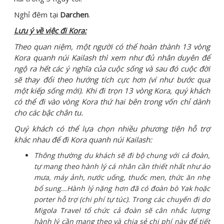
Nghỉ đêm tại
Darchen
.
Lưu ý về việc đi Kora:
Theo quan niệm, một người có thể hoàn thành 13 vòng
Kora quanh
núi Kailash thì xem như đủ nhân duyên để
ngộ ra hết các ý nghĩa của cuộc sống và sau đó cuộc đời
sẽ thay đổi theo hướng tích cực hơn (ví như bước qua
một kiếp sống mới). Khi đi trọn 13 vòng Kora, quý
khách
có thể đi vào vòng Kora thứ hai bên trong vốn chỉ dành
cho các bậc chân tu.
Quý khách có thể lựa chọn nhiều phương tiện hỗ trợ
khác nhau để đi Kora quanh núi Kailash:
Thông thường du khách sẽ đi bộ chung với cả đoàn,
tự mang theo hành lý cá nhân cần thiết nhất như áo
mưa, máy ảnh, nước uống, thuốc men, thức ăn nhẹ
bổ sung...Hành lý nặng hơn đã có đoàn bò Yak hoặc
porter hỗ trợ (chi phí tự túc). Trong các chuyến đi do
Migola Travel tổ chức cả đoàn sẽ cân nhắc lượng
hành lý cần mang theo và chia sẻ chi phí này để tiết