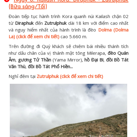
(Bữa sáng/Tối)
Đoàn tiếp tục hành trình Kora quanh núi Kailash chặn 02
từ
Diraphuk
đến
Zutrulphuk
dài 18 km với điểm cao nhất
và nguy hiểm nhất của hành trình là đèo
Dolma (Dolma
La) (click để xem chi tiết)
cao 5.660 m.
Trên đường đi Quý khách sẽ chiêm bái nhiều thánh tích
như dấu chân của vị thánh mật tông Milerapa,
đèo Quán
Âm
,
gương Tử Thần
(Yama Mirror),
hồ Đại Bi
,
đồi Bồ Tát
Văn Thù
,
đồi Bồ Tát Phổ Hiền...
Nghỉ đêm tại
Zutrulphuk (click để xem chi tiết)