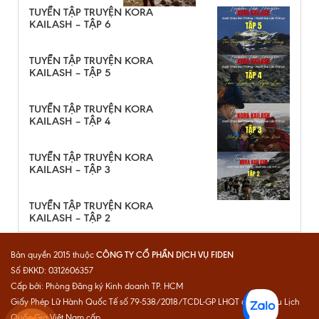
TUYỂN TẬP TRUYỆN KORA
KAILASH – TẬP 6
TUYỂN TẬP TRUYỆN KORA
KAILASH – TẬP 5
TUYỂN TẬP TRUYỆN KORA
KAILASH – TẬP 4
TUYỂN TẬP TRUYỆN KORA
KAILASH – TẬP 3
TUYỂN TẬP TRUYỆN KORA
KAILASH – TẬP 2
CÔNG TY CỔ PHẦN DỊCH VỤ FIDEN
Bản quyền 2015 thuộc
Số ĐKKD: 0312606357
Cấp bởi: Phòng Đăng ký Kinh doanh TP. HCM
Giấy Phép Lữ Hành Quốc Tế số 79-538/2018/TCDL-GP LHQT do Cục Du Lịch
Quốc Gia Việt Nam cấp