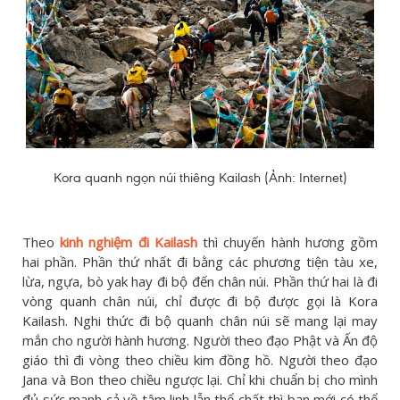
Kora quanh ngọn núi thiêng Kailash (Ảnh: Internet)
Theo
kinh nghiệm đi Kailash
thì chuyến hành hương gồm
hai phần. Phần thứ nhất đi bằng các phương tiện tàu xe,
lừa, ngựa, bò yak hay đi bộ đến chân núi. Phần thứ hai là đi
vòng quanh chân núi, chỉ được đi bộ được gọi là Kora
Kailash. Nghi thức đi bộ quanh chân núi sẽ mang lại may
mắn cho người hành hương. Người theo đạo Phật và Ấn độ
giáo thì đi vòng theo chiều kim đồng hồ. Người theo đạo
Jana và Bon theo chiều ngược lại. Chỉ khi chuẩn bị cho mình
đủ sức mạnh cả về tâm linh lẫn thể chất thì bạn mới có thể