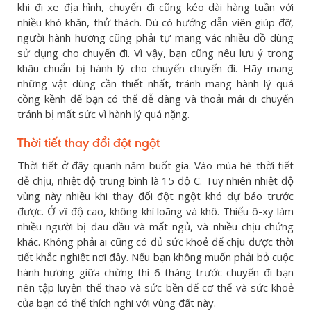
khi đi xe địa hình, chuyến đi cũng kéo dài hàng tuần với
nhiều khó khăn, thử thách. Dù có hướng dẫn viên giúp đỡ,
người hành hương cũng phải tự mang vác nhiều đồ dùng
sử dụng cho chuyến đi. Vì vậy, bạn cũng nêu lưu ý trong
khâu chuẩn bị hành lý cho chuyến chuyến đi. Hãy mang
những vật dùng cần thiết nhất, tránh mang hành lý quá
cồng kềnh để bạn có thể dễ dàng và thoải mái di chuyển
tránh bị mất sức vì hành lý quá nặng.
Thời tiết thay đổi đột ngột
Thời tiết ở đây quanh năm buốt gía. Vào mùa hè thời tiết
dễ chịu, nhiệt độ trung bình là 15 độ C. Tuy nhiên nhiệt độ
vùng này nhiều khi thay đổi đột ngột khó dự báo trước
được. Ở vĩ độ cao, không khí loãng và khô. Thiếu ô-xy làm
nhiều người bị đau đầu và mất ngủ, và nhiều chịu chứng
khác. Không phải ai cũng có đủ sức khoẻ để chịu được thời
tiết khắc nghiệt nơi đây. Nếu bạn không muốn phải bỏ cuộc
hành hương giữa chừng thì 6 tháng trước chuyến đi bạn
nên tập luyện thể thao và sức bền để cơ thể và sức khoẻ
của bạn có thể thích nghi với vùng đất này.