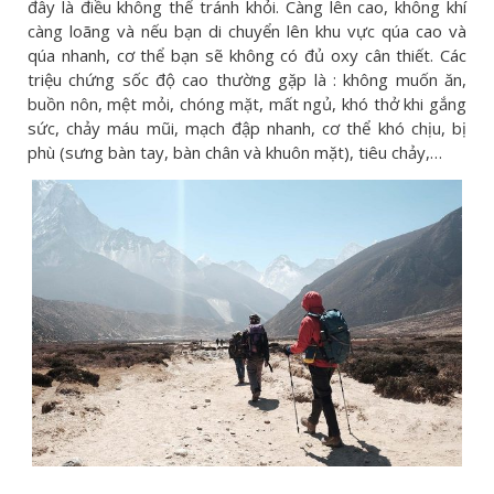
đây là điều không thể tránh khỏi. Càng lên cao, không khí
càng loãng và nếu bạn di chuyển lên khu vực qúa cao và
qúa nhanh, cơ thể bạn sẽ không có đủ oxy cân thiết. Các
triệu chứng sốc độ cao thường gặp là : không muốn ăn,
buồn nôn, mệt mỏi, chóng mặt, mất ngủ, khó thở khi gắng
sức, chảy máu mũi, mạch đập nhanh, cơ thể khó chịu, bị
phù (sưng bàn tay, bàn chân và khuôn mặt), tiêu chảy,…