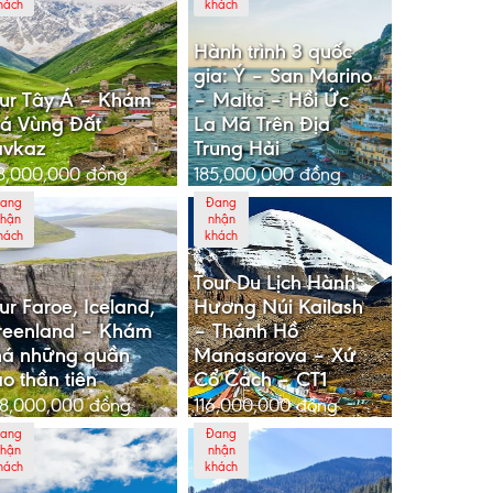
hách
khách
Hành trình 3 quốc
gia: Ý – San Marino
ur Tây Á – Khám
– Malta – Hồi Ức
á Vùng Đất
La Mã Trên Địa
avkaz
Trung Hải
8,000,000
đồng
185,000,000
đồng
ang
Đang
hận
nhận
hách
khách
Tour Du Lịch Hành
ur Faroe, Iceland,
Hương Núi Kailash
reenland – Khám
– Thánh Hồ
há những quần
Manasarova – Xứ
o thần tiên
Cổ Cách – CT1
8,000,000
đồng
116,000,000
đồng
ang
Đang
hận
nhận
hách
khách