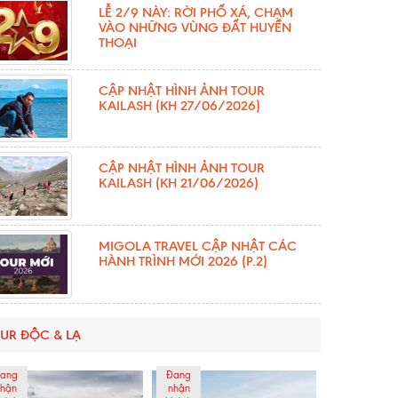
LỄ 2/9 NÀY: RỜI PHỐ XÁ, CHẠM
VÀO NHỮNG VÙNG ĐẤT HUYỀN
THOẠI
CẬP NHẬT HÌNH ẢNH TOUR
KAILASH (KH 27/06/2026)
CẬP NHẬT HÌNH ẢNH TOUR
KAILASH (KH 21/06/2026)
MIGOLA TRAVEL CẬP NHẬT CÁC
HÀNH TRÌNH MỚI 2026 (P.2)
UR ĐỘC & LẠ
ang
Đang
hận
nhận