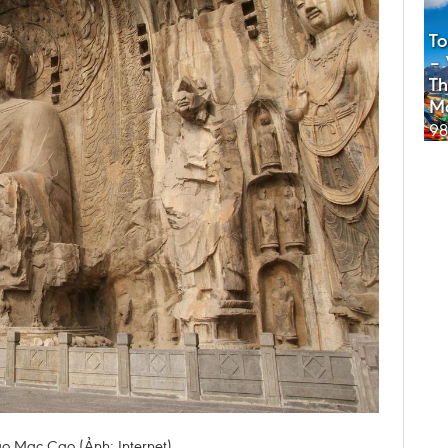
To
– 
Th
M
98
o Mạc Cao (Ảnh: Internet)