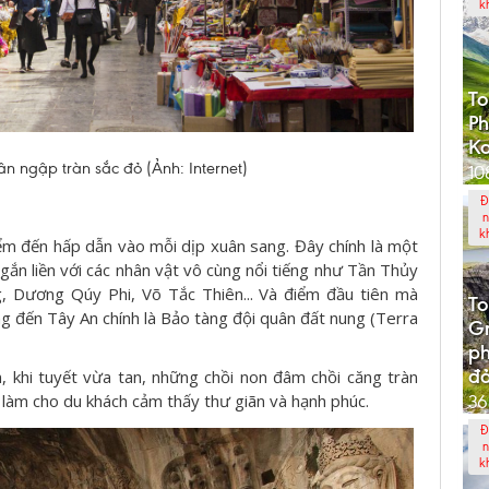
k
To
Ph
K
 ngập tràn sắc đỏ (Ảnh: Internet)
10
Đ
n
k
ểm đến hấp dẫn vào mỗi dịp xuân sang. Đây chính là một
 gắn liền với các nhân vật vô cùng nổi tiếng như Tần Thủy
 Dương Qúy Phi, Võ Tắc Thiên... Và điểm đầu tiên mà
To
g đến Tây An chính là Bảo tàng đội quân đất nung (Terra
G
p
đả
 khi tuyết vừa tan, những chồi non đâm chồi căng tràn
 làm cho du khách cảm thấy thư giãn và hạnh phúc.
36
Đ
n
k