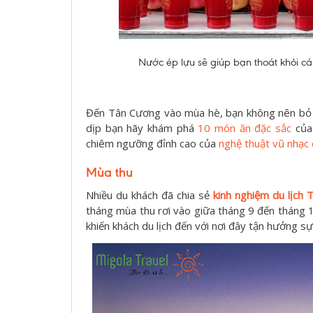
Nước ép lựu sẽ giúp bạn thoát khỏi cá
Đến Tân Cương vào mùa hè, bạn không nên bỏ 
dịp bạn hãy khám phá
10 món ăn đặc sắc
của 
chiêm ngưỡng đỉnh cao của
nghệ thuật vũ nhạc
Mùa thu
Nhiều du khách đã chia sẻ
kinh nghiệm du lịch
tháng mùa thu rơi vào giữa tháng 9 đến tháng 1
khiến khách du lịch đến với nơi đây tận hưởng s