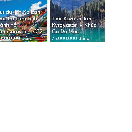
ur du lịch Kailash
Vũ Trụ Tâm Linh –
Tour Kazakhstan –
ánh hồ
Kyrgyzstan – Khúc
anasarovar – CT2
Ca Du Mục
,000,000
đồng
75,000,000
đồng