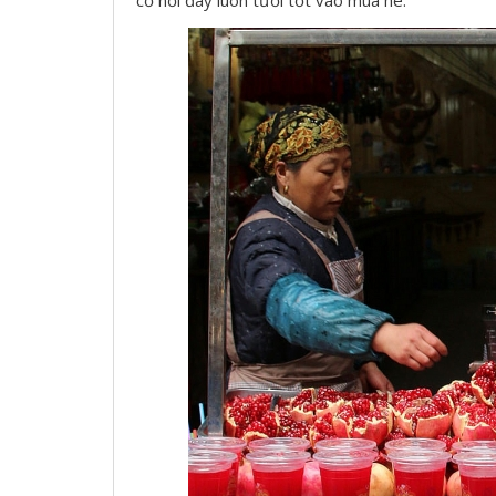
cỏ nơi đây luôn tươi tốt vào mùa hè.