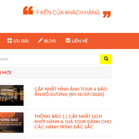
ƯU ĐÃI
BLOG
LIÊN HỆ
ch for:
N MỚI
CẬP NHẬT HÌNH ẢNH TOUR 4 ĐẢO
ẤN ĐỘ DƯƠNG (KH 13/07/2026)
THÔNG BÁO || CẬP NHẬT LỊCH
KHỞI HÀNH & GIÁ TOUR DÀNH CHO
CÁC HÀNH TRÌNH ĐẶC SẮC