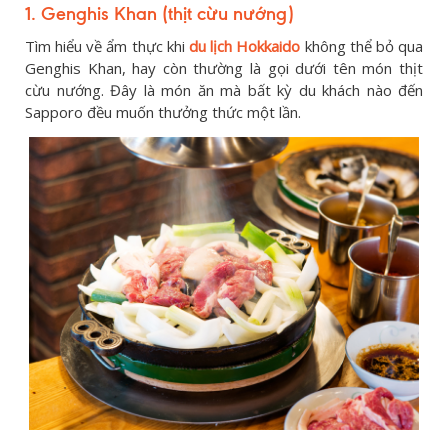
1.
Genghis Khan (thịt cừu nướng)
Tìm hiểu về ẩm thực khi
du lịch
Hokkaido
không thể bỏ qua
Genghis Khan, hay còn thường là gọi dưới tên món thịt
cừu nướng. Đây là món ăn mà bất kỳ du khách nào đến
Sapporo đều muốn thưởng thức một lần.