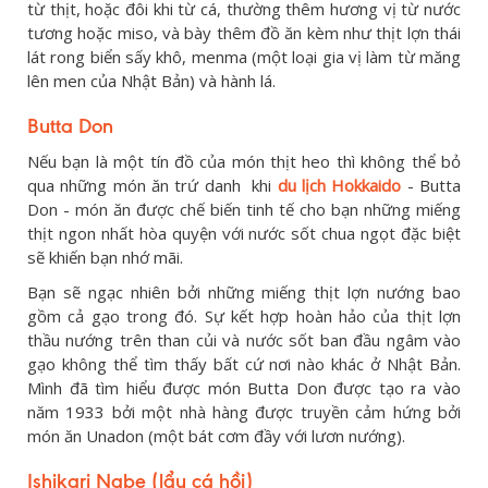
từ thịt, hoặc đôi khi từ cá, thường thêm hương vị từ nước
tương hoặc miso, và bày thêm đồ ăn kèm như thịt lợn thái
lát rong biển sấy khô, menma (một loại gia vị làm từ măng
lên men của Nhật Bản) và hành lá.
Butta Don
Nếu bạn là một tín đồ của món thịt heo thì không thể bỏ
qua những món ăn trứ danh khi
du lịch Hokkaido
- Butta
Don - món ăn được chế biến tinh tế cho bạn những miếng
thịt ngon nhất hòa quyện với nước sốt chua ngọt đặc biệt
sẽ khiến bạn nhớ mãi.
Bạn sẽ ngạc nhiên bởi những miếng thịt lợn nướng bao
gồm cả gạo trong đó. Sự kết hợp hoàn hảo của thịt lợn
thầu nướng trên than củi và nước sốt ban đầu ngâm vào
gạo không thể tìm thấy bất cứ nơi nào khác ở Nhật Bản.
Mình đã tìm hiểu được món Butta Don được tạo ra vào
năm 1933 bởi một nhà hàng được truyền cảm hứng bởi
món ăn Unadon (một bát cơm đầy với lươn nướng).
Ishikari Nabe (lẩu cá hồi)