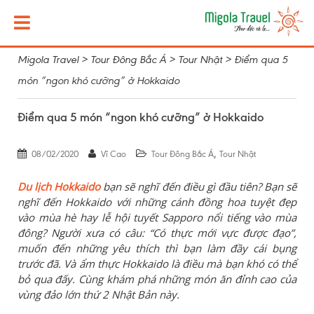
Migola Travel
>
Tour Đông Bắc Á
>
Tour Nhật
>
Điểm qua 5
món “ngon khó cưỡng” ở Hokkaido
Điểm qua 5 món “ngon khó cưỡng” ở Hokkaido
,
08/02/2020
Vĩ Cao
Tour Đông Bắc Á
Tour Nhật
Du lịch Hokkaido
bạn sẽ nghĩ đến điều gì đầu tiên? Bạn sẽ
nghĩ đến Hokkaido với những cánh đồng hoa tuyệt đẹp
vào mùa hè hay lễ hội tuyết Sapporo nổi tiếng vào mùa
đông? Người xưa có câu: “Có thực mới vực được đạo”,
muốn đến những yêu thích thì bạn làm đầy cái bụng
trước đã. Và ẩm thực Hokkaido là điều mà bạn khó có thể
bỏ qua đấy. Cùng khám phá những món ăn đỉnh cao của
vùng đảo lớn thứ 2 Nhật Bản này.