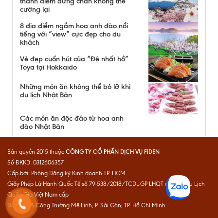
thành điểm dừng chân không thể
cưỡng lại
8 địa điểm ngắm hoa anh đào nổi
tiếng với “view” cực đẹp cho du
khách
Vẻ đẹp cuốn hút của “Đệ nhất hồ”
Toya tại Hokkaido
Những món ăn không thể bỏ lỡ khi
du lịch Nhật Bản
Các món ăn độc đáo từ hoa anh
đào Nhật Bản
CÔNG TY CỔ PHẦN DỊCH VỤ FIDEN
Bản quyền 2015 thuộc
Số ĐKKD: 0312606357
Cấp bởi: Phòng Đăng ký Kinh doanh TP. HCM
Giấy Phép Lữ Hành Quốc Tế số 79-538/2018/TCDL-GP LHQT do Cục Du Lịch
Quốc Gia Việt Nam cấp
Địa chỉ: 1A Công Trường Mê Linh, P. Sài Gòn, TP. Hồ Chí Minh