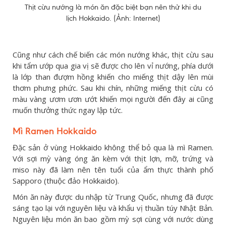
Thịt cừu nướng là món ăn đặc biệt bạn nên thử khi du
lịch Hokkaido. (Ảnh: Internet)
Cũng như cách chế biến các món nướng khác, thịt cừu sau
khi tẩm ướp qua gia vị sẽ được cho lên vỉ nướng, phía dưới
là lớp than đượm hồng khiến cho miếng thịt dậy lên mùi
thơm phưng phức. Sau khi chín, những miếng thịt cừu có
màu vàng ươm ươn ướt khiến mọi người đến đây ai cũng
muốn thưởng thức ngay lập tức.
Mì Ramen Hokkaido
Đặc sản ở vùng Hokkaido không thể bỏ qua là mì Ramen.
Với sợi mỳ vàng óng ăn kèm với thịt lợn, mỡ, trứng và
miso này đã làm nên tên tuổi của ẩm thực thành phố
Sapporo (thuộc đảo Hokkaido).
Món ăn này được du nhập từ Trung Quốc, nhưng đã được
sáng tạo lại với nguyên liệu và khẩu vị thuần túy Nhật Bản.
Nguyên liệu món ăn bao gồm mỳ sợi cùng với nước dùng