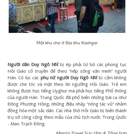
Một khu chợ ở Địa khu Kashgar
Người dân Duy Ngô Nhĩ
bị ép phải từ bỏ các phong tục
Hồi Giáo cổ truyền để theo “nếp sống văn minh” người
Hán. Có lúc các
phụ nữ người Duy Ngô Nhĩ
bị cấm không
được che tóc và mặt theo tín ngưỡng Hồi Giáo. Trẻ em
không được học tiếng Uyghur mà phải học tiếng Phổ thông
của người Hán. Trung Quốc đã phổ biến những bài ca như
Ðông Phương Hồng, những điệu nhảy “nông tác vũ” nhằm
đồng hóa một sắc dân. Các nhà thờ Hồi Giáo bị biến thành
trụ sở công cộng theo mẫu của chủ tịch nước Trung Quốc
- Mao Trạch Ðông.
Migola Travel Sưu tầm & Tổng hợp