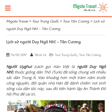
Migola Travel
>
Tour Trung Quốc
>
Tour Tân Cương
>
Lịch sử
người Duy Ngô Nhĩ – Tân Cương
Lịch sử người Duy Ngô Nhĩ – Tân Cương
,
16/05/2017
Nhơn Lê
Tour Trung Quốc
Tour Tân Cương
Người Uyghur
(cách gọi Hán Việt là
người Duy Ngô
Nhĩ
) thuộc giống dân Thổ (Turk) đã sống chung với nhiều
sắc dân Trung Á. Vào khoảng hơn một trăm năm trước
công nguyên, đội quân nhà Hán đã đánh chiếm nơi sinh
sống của dân tộc này, sau đó tiến hành lập An Thành Ðô
Hộ Phủ để cai trị.