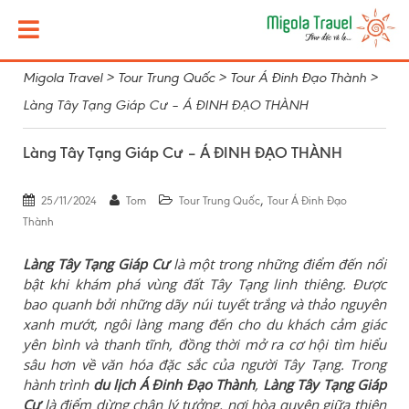
Migola Travel
>
Tour Trung Quốc
>
Tour Á Đinh Đạo Thành
>
Làng Tây Tạng Giáp Cư – Á ĐINH ĐẠO THÀNH
Làng Tây Tạng Giáp Cư – Á ĐINH ĐẠO THÀNH
,
25/11/2024
Tom
Tour Trung Quốc
Tour Á Đinh Đạo
Thành
Làng Tây Tạng Giáp Cư
là một trong những điểm đến nổi
bật khi khám phá vùng đất Tây Tạng linh thiêng. Được
bao quanh bởi những dãy núi tuyết trắng và thảo nguyên
xanh mướt, ngôi làng mang đến cho du khách cảm giác
yên bình và thanh tĩnh, đồng thời mở ra cơ hội tìm hiểu
sâu hơn về văn hóa đặc sắc của người Tây Tạng. Trong
hành trình
du lịch Á Đinh Đạo Thành
,
Làng Tây Tạng Giáp
Cư
là điểm dừng chân lý tưởng, nơi hòa quyện giữa thiên