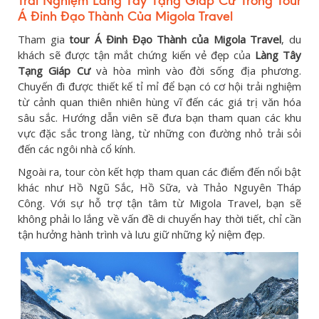
Trải Nghiệm Làng Tây Tạng Giáp Cư Trong Tour
Á Đinh Đạo Thành Của Migola Travel
Tham gia
tour Á Đinh Đạo Thành của Migola Travel
, du
khách sẽ được tận mắt chứng kiến vẻ đẹp của
Làng Tây
Tạng Giáp Cư
và hòa mình vào đời sống địa phương.
Chuyến đi được thiết kế tỉ mỉ để bạn có cơ hội trải nghiệm
từ cảnh quan thiên nhiên hùng vĩ đến các giá trị văn hóa
sâu sắc. Hướng dẫn viên sẽ đưa bạn tham quan các khu
vực đặc sắc trong làng, từ những con đường nhỏ trải sỏi
đến các ngôi nhà cổ kính.
Ngoài ra, tour còn kết hợp tham quan các điểm đến nổi bật
khác như Hồ Ngũ Sắc, Hồ Sữa, và Thảo Nguyên Tháp
Công. Với sự hỗ trợ tận tâm từ Migola Travel, bạn sẽ
không phải lo lắng về vấn đề di chuyển hay thời tiết, chỉ cần
tận hưởng hành trình và lưu giữ những kỷ niệm đẹp.