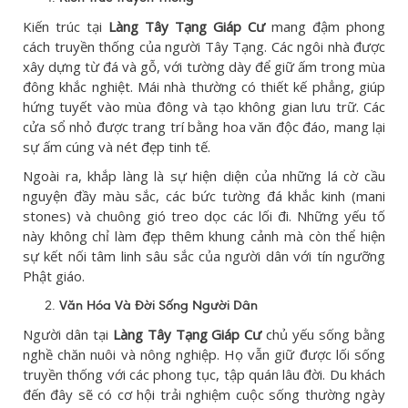
Kiến trúc tại
Làng Tây Tạng Giáp Cư
mang đậm phong
cách truyền thống của người Tây Tạng. Các ngôi nhà được
xây dựng từ đá và gỗ, với tường dày để giữ ấm trong mùa
đông khắc nghiệt. Mái nhà thường có thiết kế phẳng, giúp
hứng tuyết vào mùa đông và tạo không gian lưu trữ. Các
cửa sổ nhỏ được trang trí bằng hoa văn độc đáo, mang lại
sự ấm cúng và nét đẹp tinh tế.
Ngoài ra, khắp làng là sự hiện diện của những lá cờ cầu
nguyện đầy màu sắc, các bức tường đá khắc kinh (mani
stones) và chuông gió treo dọc các lối đi. Những yếu tố
này không chỉ làm đẹp thêm khung cảnh mà còn thể hiện
sự kết nối tâm linh sâu sắc của người dân với tín ngưỡng
Phật giáo.
Văn Hóa Và Đời Sống Người Dân
Người dân tại
Làng Tây Tạng Giáp Cư
chủ yếu sống bằng
nghề chăn nuôi và nông nghiệp. Họ vẫn giữ được lối sống
truyền thống với các phong tục, tập quán lâu đời. Du khách
đến đây sẽ có cơ hội trải nghiệm cuộc sống thường ngày