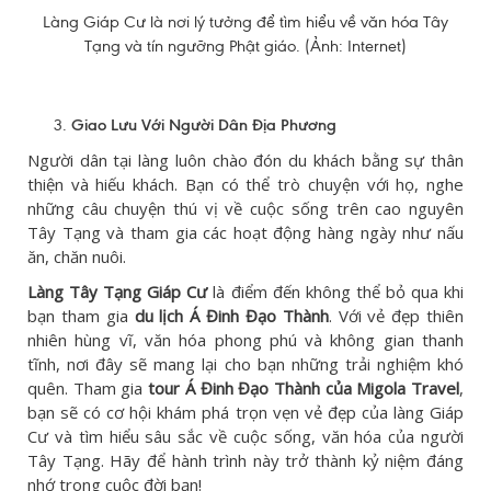
Làng Giáp Cư là nơi lý tưởng để tìm hiểu về văn hóa Tây
Tạng và tín ngưỡng Phật giáo. (Ảnh: Internet)
Giao Lưu Với Người Dân Địa Phương
Người dân tại làng luôn chào đón du khách bằng sự thân
thiện và hiếu khách. Bạn có thể trò chuyện với họ, nghe
những câu chuyện thú vị về cuộc sống trên cao nguyên
Tây Tạng và tham gia các hoạt động hàng ngày như nấu
ăn, chăn nuôi.
Làng Tây Tạng Giáp Cư
là điểm đến không thể bỏ qua khi
bạn tham gia
du lịch Á Đinh Đạo Thành
. Với vẻ đẹp thiên
nhiên hùng vĩ, văn hóa phong phú và không gian thanh
tĩnh, nơi đây sẽ mang lại cho bạn những trải nghiệm khó
quên. Tham gia
tour Á Đinh Đạo Thành của Migola Travel
,
bạn sẽ có cơ hội khám phá trọn vẹn vẻ đẹp của làng Giáp
Cư và tìm hiểu sâu sắc về cuộc sống, văn hóa của người
Tây Tạng. Hãy để hành trình này trở thành kỷ niệm đáng
nhớ trong cuộc đời bạn!