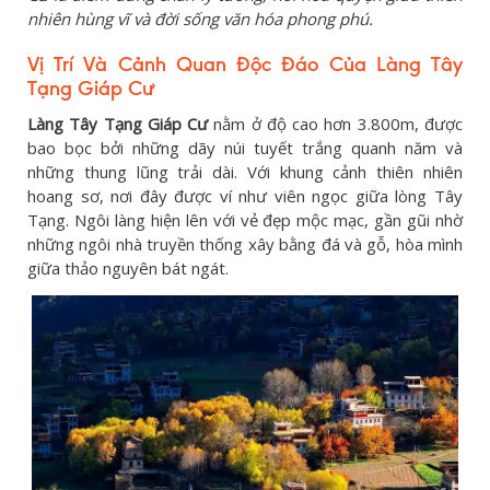
nhiên hùng vĩ và đời sống văn hóa phong phú.
Vị Trí Và Cảnh Quan Độc Đáo Của Làng Tây
Tạng Giáp Cư
Làng Tây Tạng Giáp Cư
nằm ở độ cao hơn 3.800m, được
bao bọc bởi những dãy núi tuyết trắng quanh năm và
những thung lũng trải dài. Với khung cảnh thiên nhiên
hoang sơ, nơi đây được ví như viên ngọc giữa lòng Tây
Tạng. Ngôi làng hiện lên với vẻ đẹp mộc mạc, gần gũi nhờ
những ngôi nhà truyền thống xây bằng đá và gỗ, hòa mình
giữa thảo nguyên bát ngát.