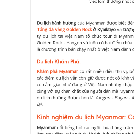
việc làm thường nhật 
Du lịch hành hương
của Myanmar được biết đến 
Tảng đá vàng Golden Rock
ở Kyaiktiyo
và
tượn
ty du lịch tại Việt Nam tổ chức tour đi Mya
Golden Rock - Yangon và luôn có hai điểm chù
là chương trình bán chạy nhất ở Việt Nam dành c
Du lịch Khám Phá:
Khám phá Myanmar
có rất nhiều điều thú vị, 
các điểm du lịch vẫn còn giữ được nét cổ kính 
có cảm giác như đang ở Việt Nam những thập n
cùng với sự chân chất của người dân mà Myanm
du lịch thường được chọn là
Yangon - Bagan - 
lại.
Kinh nghiệm du lịch Myanmar: C
Myanmar
nổi tiếng bởi các ngôi chùa hàng trăm
làm say đắm không ít du khách, bởi những phi