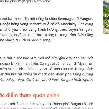
của hệ phái Phật giáo Nam Tông
To
với ba thánh địa nổi tiếng là
chùa Swedagon ở Yangon
,
Ph
g phật bằng vàng Mahamuni
ở
cố đô Mandalay.
Các công
K
nmar chủ yếu theo dạng hành hương theo tuyến Yangon-
10
a Swadagon và Golden Rock trong chương trình. Đây cũng
ho khách du lịch đi hành hương.
bởi lẽ đất nước này vừa mới mở cửa gần đây nên hầu hết
và chưa bị xâm hại nhiều. Có người còn ví von đi Myanmar
iên 90. Chính nét hoang sơ cổ kính của các thắng cảnh
ar thu hút rất nhiều du khách đến khám phá. Cung đường
Mandalay - Pyin Oo Lwin và hồ Inle- Yangon hoặc ngược
ác điểm tham quan chính
 năm tuổi lấp lánh ánh vàng, bởi thành phố
Bagan
cổ kính
ên chợ ngọc bích mà bạn có thể dễ dàng tìm thấy những