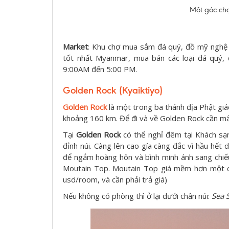
Một góc ch
Market
: Khu chợ mua sắm đá quý, đồ mỹ nghệ v
tốt nhất Myanmar, mua bán các loại đá quý,
9:00AM đến 5:00 PM.
Golden Rock (Kyaiktiyo)
Golden Rock
là một trong ba thánh địa Phật giá
khoảng 160 km. Để đi và về Golden Rock cần mất
Tại
Golden Rock
có thể nghỉ đêm tại Khách sạn
đỉnh núi. Càng lên cao gía càng đắc vì hầu hết
để ngắm hoàng hôn và bình minh ánh sang chiếu
Moutain Top. Moutain Top giá mềm hơn một c
usd/room, và cần phải trả giá)
Nếu không có phòng thì ở lại dưới chân núi:
Sea 