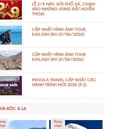
LỄ 2/9 NÀY: RỜI PHỐ XÁ, CHẠM
VÀO NHỮNG VÙNG ĐẤT HUYỀN
THOẠI
CẬP NHẬT HÌNH ẢNH TOUR
KAILASH (KH 27/06/2026)
CẬP NHẬT HÌNH ẢNH TOUR
KAILASH (KH 21/06/2026)
MIGOLA TRAVEL CẬP NHẬT CÁC
HÀNH TRÌNH MỚI 2026 (P.2)
UR ĐỘC & LẠ
ang
Đang
hận
nhận