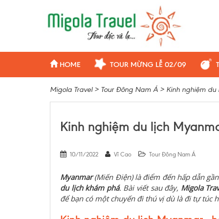
HOME
TOUR MỪNG LỄ 02/09
Migola Travel
>
Tour Đông Nam Á
>
Kinh nghiệm du
Kinh nghiệm du lịch Myanm
10/11/2022
Vĩ Cao
Tour Đông Nam Á
Myanmar
(Miến Điện) là điểm đến hấp dẫn gầ
du lịch khám phá
. Bài viết sau đây,
Migola Trav
để bạn có một chuyến đi thú vị dù là đi tự túc h