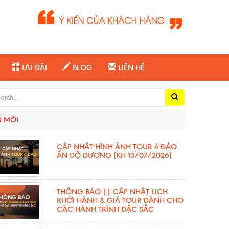
ƯU ĐÃI
BLOG
LIÊN HỆ
ch for:
N MỚI
CẬP NHẬT HÌNH ẢNH TOUR 4 ĐẢO
ẤN ĐỘ DƯƠNG (KH 13/07/2026)
THÔNG BÁO || CẬP NHẬT LỊCH
KHỞI HÀNH & GIÁ TOUR DÀNH CHO
CÁC HÀNH TRÌNH ĐẶC SẮC