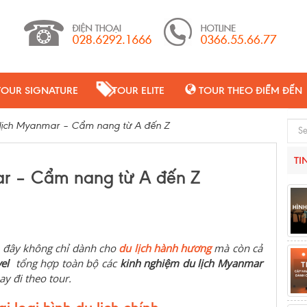
TOUR SIGNATURE
TOUR ELITE
TOUR THEO ĐIỂM ĐẾN
 lịch Myanmar – Cẩm nang từ A đến Z
Sear
TI
ar – Cẩm nang từ A đến Z
n đây không chỉ dành cho
du lịch hành hương
mà còn cả
el
tổng hợp toàn bộ các
kinh nghiệm du lịch Myanmar
ay đi theo tour.