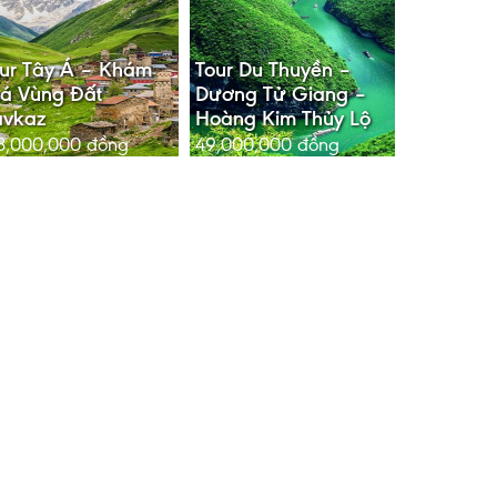
ur Tây Á – Khám
Tour Du Thuyền –
á Vùng Đất
Dương Tử Giang –
avkaz
Hoàng Kim Thủy Lộ
8,000,000
đồng
49,000,000
đồng