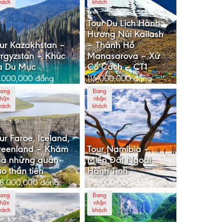
hách
khách
Tour Du Lịch Hành
Hương Núi Kailash
ur Kazakhstan –
– Thánh Hồ
rgyzstan – Khúc
Manasarova – Xứ
a Du Mục
Cổ Cách – CT1
,000,000
đồng
116,000,000
đồng
ang
Đang
hận
nhận
hách
khách
ur Faroe, Iceland,
reenland – Khám
Tour Namibia –
há những quần
Miền Đất Ngoài
o thần tiên
Hành Tinh
8,000,000
đồng
175,000,000
đồng
ang
Đang
hận
nhận
hách
khách