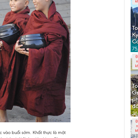
k
To
Ky
C
75
Đ
n
k
To
G
p
đả
36
Đ
n
k
ực vào buổi sớm. Khất thực là một