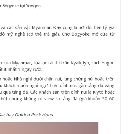
ợ Bogyoke tại Yangon
à các sản vật Myanmar. Đây cũng là nơi đổi tiền tỷ giá
 đồ mỹ nghệ (có thể trả giá). Chợ Bogyoke mở cửa từ
o của Myanmar, tọa lạc tại thị trấn Kyaiktiyo, cách Yagon
 ít nhất 1 ngày rưỡi.
 hoặc Nhà nghỉ dưới chân núi, lung chừng núi hoặc trên
 du khách muốn nghỉ ngơi trên đỉnh núi, gần tảng đá vàng
 qua tảng đá. Các Khách sạn trên đỉnh núi là Kiyto hoặc
hút nhưng không có view ra tảng đá (giá khoản 50-60
Sar hay
Golden Rock Hotel.