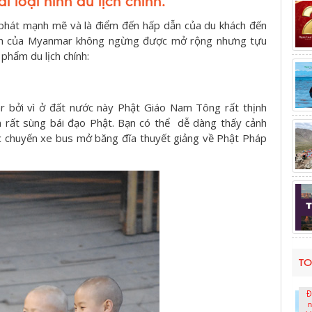
 loại hình du lịch chính.
hát mạnh mẽ và là điểm đến hấp dẫn của du khách đến
 lịch của Myanmar không ngừng được mở rộng nhưng tựu
phẩm du lịch chính:
 bởi vì ở đất nước này Phật Giáo Nam Tông rất thịnh
n rất sùng bái đạo Phật. Bạn có thể dễ dàng thấy cảnh
ác chuyến xe bus mở băng đĩa thuyết giảng về Phật Pháp
TO
Đ
n