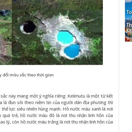
To
– 
Th
M
98
 đổi màu sắc theo thời gian
 sắc này mang một ý nghĩa riêng. Kelimutu là một từ kết
ĩa là đun sôi theo niềm tin của người dân địa phương thì
thế lực siêu nhiên hùng mạnh. Hồ nước màu xanh là nơi
n quá trẻ, hồ nước màu đỏ là nơi thu nhận linh hồn của
o lý, còn hồ nước màu trắng là nơi thu nhận linh hồn của