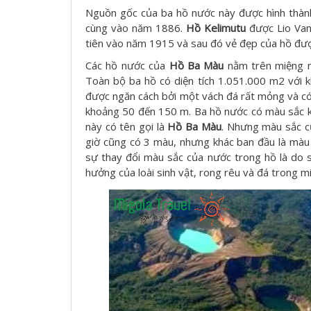
Nguồn gốc của ba hồ nước này được hình thành 
cùng vào năm 1886.
Hồ Kelimutu
được Lio Van
tiên vào năm 1915 và sau đó vẻ đẹp của hồ được
Các hồ nước của
Hồ Ba Màu
nằm trên miệng n
Toàn bộ ba hồ có diện tích 1.051.000 m2 với 
được ngăn cách bởi một vách đá rất mỏng và có
khoảng 50 đến 150 m. Ba hồ nước có màu sắc k
này có tên gọi là
Hồ Ba Màu
. Nhưng màu sắc củ
giờ cũng có 3 màu, nhưng khác ban đầu là màu 
sự thay đổi màu sắc của nước trong hồ là do 
hưởng của loài sinh vật, rong rêu và đá trong mi