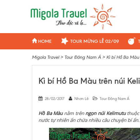
HOME
TOUR MỪNG LỄ 02/09
Migola Travel
>
Tour Đông Nam Á
>
Kì bí Hồ Ba Màu 
Kì bí Hồ Ba Màu trên núi Kel
28/02/2017
Nhơn Lê
Tour Đông Nam Á
Hồ Ba Màu
nằm trên
ngọn núi Kelimutu
thuộ
nước tự nhiên ẩn chứa nhiều câu chuyện bí ẩn.