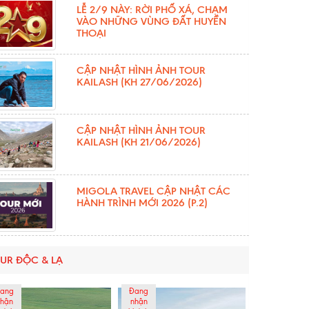
LỄ 2/9 NÀY: RỜI PHỐ XÁ, CHẠM
VÀO NHỮNG VÙNG ĐẤT HUYỀN
THOẠI
CẬP NHẬT HÌNH ẢNH TOUR
KAILASH (KH 27/06/2026)
CẬP NHẬT HÌNH ẢNH TOUR
KAILASH (KH 21/06/2026)
MIGOLA TRAVEL CẬP NHẬT CÁC
HÀNH TRÌNH MỚI 2026 (P.2)
UR ĐỘC & LẠ
ang
Đang
hận
nhận