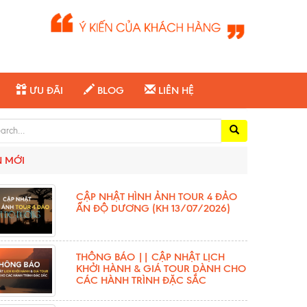
ƯU ĐÃI
BLOG
LIÊN HỆ
ch for:
N MỚI
CẬP NHẬT HÌNH ẢNH TOUR 4 ĐẢO
ẤN ĐỘ DƯƠNG (KH 13/07/2026)
THÔNG BÁO || CẬP NHẬT LỊCH
KHỞI HÀNH & GIÁ TOUR DÀNH CHO
CÁC HÀNH TRÌNH ĐẶC SẮC