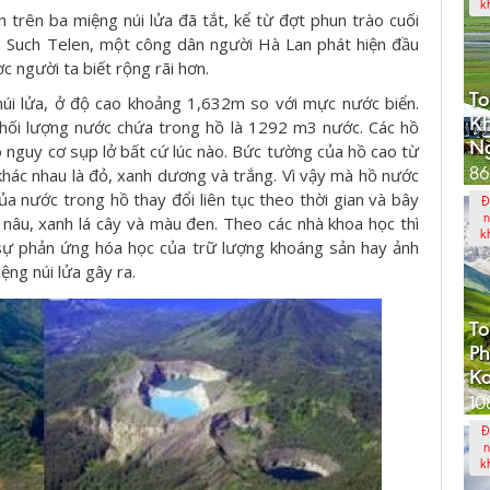
k
trên ba miệng núi lửa đã tắt, kể từ đợt phun trào cuối
 Such Telen, một công dân người Hà Lan phát hiện đầu
 người ta biết rộng rãi hơn.
To
úi lửa, ở độ cao khoảng 1,632m so với mực nước biển.
K
khối lượng nước chứa trong hồ là 1292 m3 nước. Các hồ
N
 nguy cơ sụp lở bất cứ lúc nào. Bức tường của hồ cao từ
86
hác nhau là đỏ, xanh dương và trắng. Vì vậy mà hồ nước
a nước trong hồ thay đổi liên tục theo thời gian và bây
Đ
n
nâu, xanh lá cây và màu đen. Theo các nhà khoa học thì
k
sự phản ứng hóa học của trữ lượng khoáng sản hay ảnh
ệng núi lửa gây ra.
To
Ph
K
10
Đ
n
k