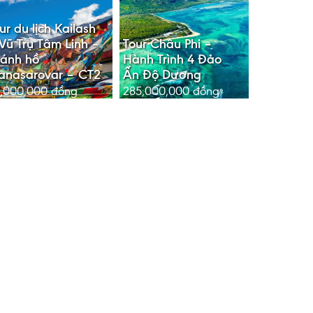
ur du lịch Kailash
Vũ Trụ Tâm Linh –
Tour Châu Phi –
ánh hồ
Hành Trình 4 Đảo
anasarovar – CT2
Ấn Độ Dương
,000,000
đồng
285,000,000
đồng