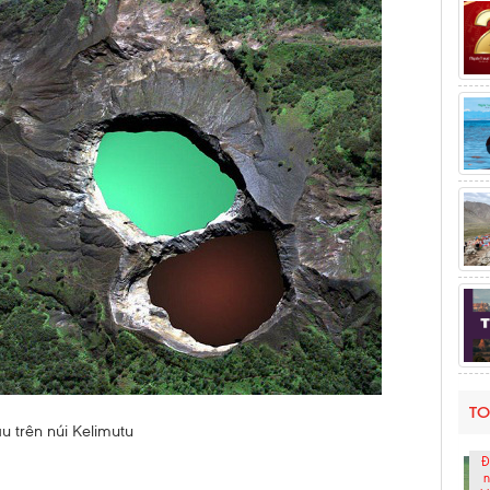
TO
 trên núi Kelimutu
Đ
n