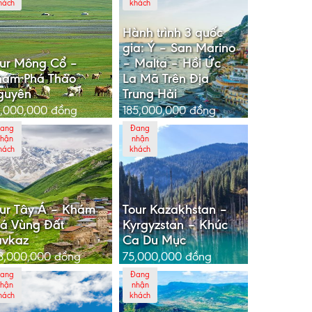
hách
khách
Hành trình 3 quốc
gia: Ý – San Marino
ur Mông Cổ –
– Malta – Hồi Ức
hám Phá Thảo
La Mã Trên Địa
guyên
Trung Hải
,000,000
đồng
185,000,000
đồng
ang
Đang
hận
nhận
hách
khách
ur Tây Á – Khám
Tour Kazakhstan –
á Vùng Đất
Kyrgyzstan – Khúc
avkaz
Ca Du Mục
8,000,000
đồng
75,000,000
đồng
ang
Đang
hận
nhận
hách
khách