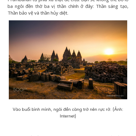
ba ngôi đền thờ ba vị thần chính ở đây: Thần sáng tạo,
Thần bảo vệ và thần hủy diệt.
Vào buổi bình mình, ngôi đền càng trở nên rực rỡ. (Ảnh:
Internet)