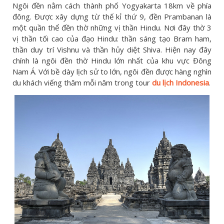
Ngôi đền nằm cách thành phố Yogyakarta 18km về phía
đông. Được xây dựng từ thế kỉ thứ 9, đền Prambanan là
một quần thể đền thờ những vị thần Hindu. Nơi đây thờ 3
vị thần tối cao của đạo Hindu: thần sáng tạo Bram ham,
thần duy trí Vishnu và thần hủy diệt Shiva. Hiện nay đây
chính là ngôi đền thờ Hindu lớn nhất của khu vực Đông
Nam Á. Với bề dày lịch sử to lớn, ngôi đền được hàng nghìn
du khách viếng thăm mỗi năm trong tour
du lịch Indonesia
.