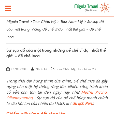
Migola Travel
>
Tour Châu Mỹ
>
Tour Nam Mỹ
>
Sự sụp đổ
của một trong những đế chế vĩ đại nhất thế giới – đế chế
Inca
Sự sụp đổ của một trong những đế chế vĩ đại nhất thế
giới – đế chế Inca
,
01/08/2018
Nhơn Lê
Tour Châu Mỹ
Tour Nam Mỹ
Trong thời đại hưng thịnh của mình, Đế chế Inca đã gây
dựng nên một hệ thống rộng lớn. Nhiều công trình khảo
cổ vẫn còn tồn tại đến ngày nay như
Machu Picchu
,
Ollantaytambo
,…Sự sụp đổ của đế chế hùng mạnh chính
là câu hỏi lớn của nhiều du khách khi
du lịch Peru
.
Chiếm giữ vùng đất rộng lớn