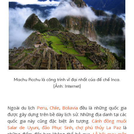
Machu Picchu là công trình vĩ đại nhất của đế chế Inca.
(Ảnh: Internet)
Ngoài du lịch
Peru
,
Chile
,
Boliavia
đều là những quốc gia
được gây dựng trên bề dày lịch sử. Những địa danh tại các
quốc gia này cũng đặc biệt ấn tượng.
Cánh đồng muối
Salar de Uyuni
,
đảo Phục Sinh
,
chợ phù thủy La Paz
là
những điểm đến bạn không thể bỏ qua.
Lễ hội may mắn