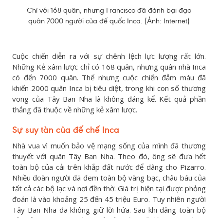
Chỉ với 168 quân, nhưng Francisco đã đánh bại đạo
quân 7000 người của đế quốc Inca. (Ảnh: Internet)
Cuộc chiến diễn ra với sự chênh lệch lực lượng rất lớn.
Những Kẻ xâm lược chỉ có 168 quân, nhưng quân nhà Inca
có đến 7000 quân. Thế nhưng cuộc chiến đẫm máu đã
khiến 2000 quân Inca bị tiêu diệt, trong khi con số thương
vong của Tây Ban Nha là không đáng kể. Kết quả phần
thắng đã thuộc về những kẻ xâm lược.
Sự suy tàn của đế chế Inca
Nhà vua vì muốn bảo vệ mạng sống của mình đã thương
thuyết với quân Tây Ban Nha. Theo đó, ông sẽ đưa hết
toàn bộ của cải trên khắp đất nước để dâng cho Pizarro.
Nhiều đoàn người đã đem toàn bộ vàng bạc, châu báu của
tất cả các bộ lạc và nơi đền thờ. Giá trị hiện tại được phỏng
đoán là vào khoảng 25 đến 45 triệu Euro. Tuy nhiên người
Tây Ban Nha đã không giữ lời hứa. Sau khi dâng toàn bộ