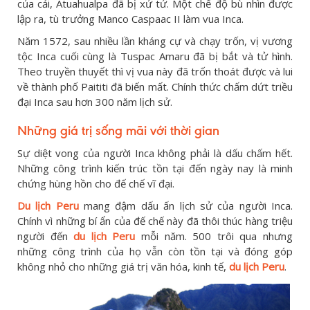
của cải, Atuahualpa đã bị xử tử. Một chế độ bù nhìn được
lập ra, tù trưởng Manco Caspaac II làm vua Inca.
Năm 1572, sau nhiều lần kháng cự và chạy trốn, vị vương
tộc Inca cuối cùng là Tuspac Amaru đã bị bắt và tử hình.
Theo truyền thuyết thì vị vua này đã trốn thoát được và lui
về thành phố Paititi đã biến mất. Chính thức chấm dứt triều
đại Inca sau hơn 300 năm lịch sử.
Những giá trị sống mãi với thời gian
Sự diệt vong của người Inca không phải là dấu chấm hết.
Những công trình kiến trúc tồn tại đến ngày nay là minh
chứng hùng hồn cho đế chế vĩ đại.
Du lịch Peru
mang đậm dấu ấn lịch sử của người Inca.
Chính vì những bí ẩn của đế chế này đã thôi thúc hàng triệu
người đến
du lịch Peru
mỗi năm. 500 trôi qua nhưng
những công trình của họ vẫn còn tồn tại và đóng góp
không nhỏ cho những giá trị văn hóa, kinh tế,
du lịch Peru
.