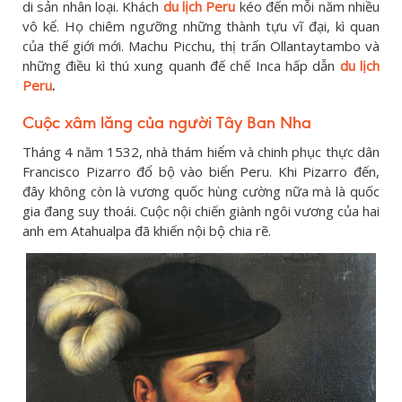
di sản nhân loại. Khách
du lịch Peru
kéo đến mỗi năm nhiều
vô kể. Họ chiêm ngưỡng những thành tựu vĩ đại, kì quan
của thế giới mới. Machu Picchu, thị trấn Ollantaytambo và
những điều kì thú xung quanh đế chế Inca hấp dẫn
du lịch
Peru
.
Cuộc xâm lăng của người Tây Ban Nha
Tháng 4 năm 1532, nhà thám hiểm và chinh phục thực dân
Francisco Pizarro đổ bộ vào biển Peru. Khi Pizarro đến,
đây không còn là vương quốc hùng cường nữa mà là quốc
gia đang suy thoái. Cuộc nội chiến giành ngôi vương của hai
anh em Atahualpa đã khiến nội bộ chia rẽ.