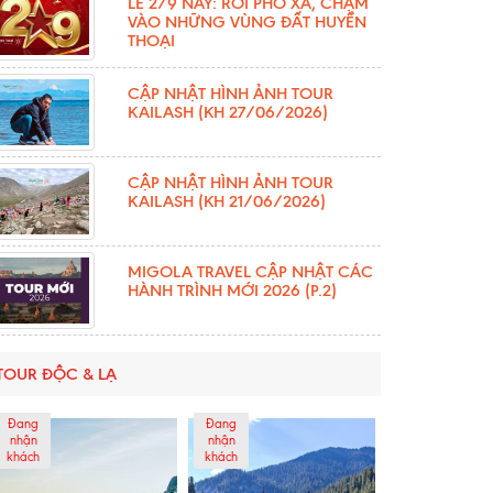
LỄ 2/9 NÀY: RỜI PHỐ XÁ, CHẠM
VÀO NHỮNG VÙNG ĐẤT HUYỀN
THOẠI
CẬP NHẬT HÌNH ẢNH TOUR
KAILASH (KH 27/06/2026)
CẬP NHẬT HÌNH ẢNH TOUR
KAILASH (KH 21/06/2026)
MIGOLA TRAVEL CẬP NHẬT CÁC
HÀNH TRÌNH MỚI 2026 (P.2)
TOUR ĐỘC & LẠ
Đang
Đang
nhận
nhận
khách
khách