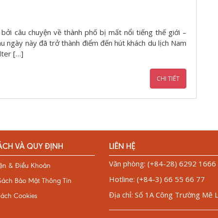
bởi câu chuyện về thành phố bị mất nổi tiếng thế giới –
chu ngày này đã trở thành điểm đến hút khách du lịch Nam
ter […]
CHI TIẾT
ÁCH VÀ QUY ĐỊNH
LIÊN HỆ
Văn phòng: (+84-28) 6292 1666
iện & Điều Khoản
Hotline: (+84-3) 66 55 66 77
Sách Bảo Mật Thông Tin
Địa chỉ: Số 1A Công Trường Mê Li
sách Cookies