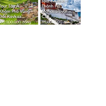
Tour Kailash –
Tour Tây Á –
Thánh Hồ
Khám Phá Vùng
Manasarovar –
Đất Kavkaz
CT3
108,000,000
đồng
115,000,000
đồng