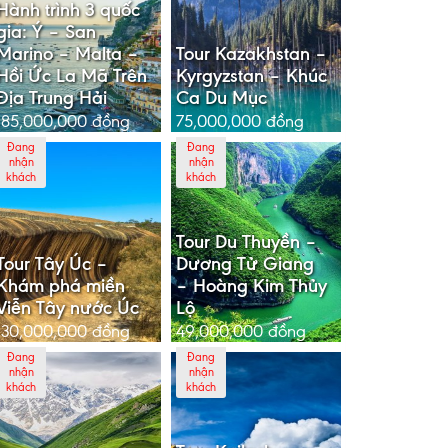
Hành trình 3 quốc
gia: Ý – San
Marino – Malta –
Tour Kazakhstan –
Hồi Ức La Mã Trên
Kyrgyzstan – Khúc
Địa Trung Hải
Ca Du Mục
185,000,000
đồng
75,000,000
đồng
Đang
Đang
nhận
nhận
khách
khách
Tour Du Thuyền –
Tour Tây Úc –
Dương Tử Giang
Khám phá miền
– Hoàng Kim Thủy
Viễn Tây nước Úc
Lộ
130,000,000
đồng
49,000,000
đồng
Đang
Đang
nhận
nhận
khách
khách