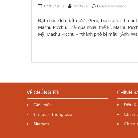
07/03/2018
Nhơn Lê
Leave a comment
Đặt chân đến đất nước Peru, bạn sẽ bị thu hút 
Machu Picchu. Trải qua nhiều thế kỉ, Machu Pic
Mỹ. Machu Picchu – “thành phố bị mất” (Ảnh: Wal
VỀ CHÚNG TÔI
CHÍNH S
Giới thiệu
Điều K
Tin tức – Thông báo
Chính 
Sitemap
Chính 