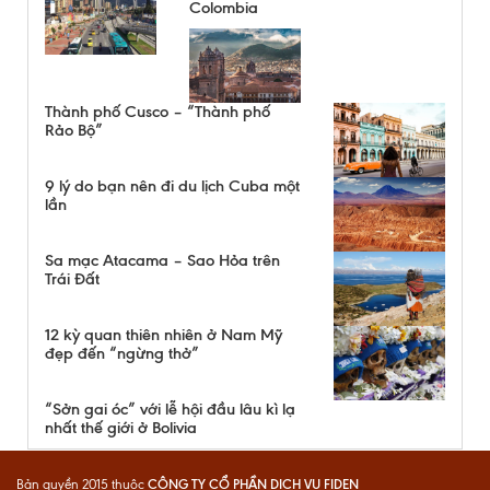
Colombia
Thành phố Cusco – “Thành phố
Rảo Bộ”
9 lý do bạn nên đi du lịch Cuba một
lần
Sa mạc Atacama – Sao Hỏa trên
Trái Đất
12 kỳ quan thiên nhiên ở Nam Mỹ
đẹp đến “ngừng thở”
“Sởn gai óc” với lễ hội đầu lâu kì lạ
nhất thế giới ở Bolivia
CÔNG TY CỔ PHẦN DỊCH VỤ FIDEN
Bản quyền 2015 thuộc