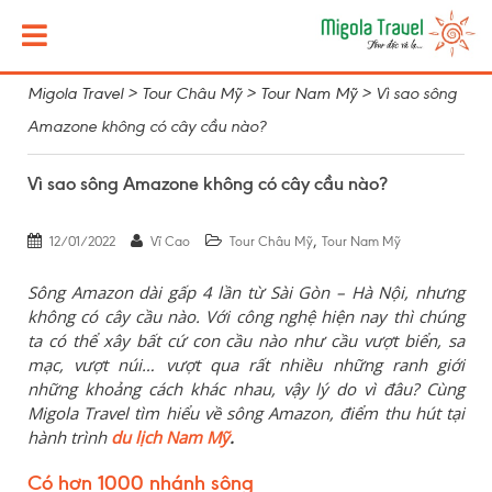
Migola Travel
>
Tour Châu Mỹ
>
Tour Nam Mỹ
>
Vì sao sông
Amazone không có cây cầu nào?
Vì sao sông Amazone không có cây cầu nào?
,
12/01/2022
Vĩ Cao
Tour Châu Mỹ
Tour Nam Mỹ
Sông Amazon
dài gấp 4 lần từ Sài Gòn – Hà Nội
,
nhưng
không có
cây
cầu nào
.
V
ới công nghệ hiện nay thì chúng
ta có thể xây bất cứ con cầu nào như cầu vượt biển, sa
mạc, vượt núi… vượt qua rất nhiều những ranh giới
những kho
ả
ng
cách khác nhau, vậy lý do
vì đâu? Cùng
Migola Travel tìm hiểu về sông Amazon, điểm thu hút tại
hành trình
du lịch Nam Mỹ
.
Có hơn 1000 nhánh sông