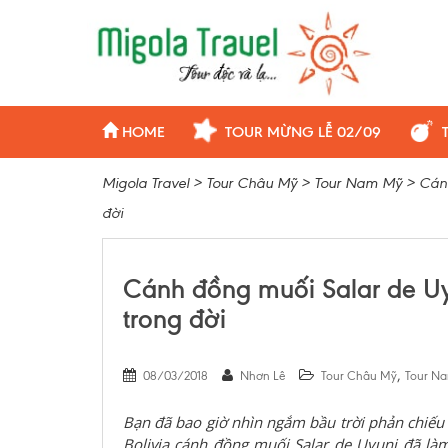
HOME
TOUR MỪNG LỄ 02/09
Migola Travel
>
Tour Châu Mỹ
>
Tour Nam Mỹ
>
Cánh
đời
Cánh đồng muối Salar de Uy
trong đời
,
08/03/2018
Nhơn Lê
Tour Châu Mỹ
Tour N
Bạn đã bao giờ nhìn ngắm bầu trời phản chiếu
Bolivia cánh đồng muối Salar de Uyuni đã l