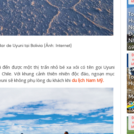
k
To
Hu
N
Đ
Nh
 de Uyuni tại Bolivia (Ảnh: Internet)
69
Đ
n
k
ải đến được một thị trấn nhỏ bé xa xôi có tên gọi Uyuni
i Chile. Với khung cảnh thiên nhiên độc đáo, ngoạn mục
To
uni sẽ không phụ lòng du khách khi
du lịch Nam Mỹ.
Hư
– 
M
Cổ
11
Đ
n
k