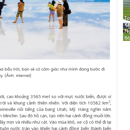
To
K
N
86
a bầu trời, bạn sẽ có cảm giác như mình đang bước đi
y. (Ảnh: internet)
giới, cao khoảng 3565 met so với mực nước biển, được ví
2
ời và khung cảnh thiên nhiên. Với diện tích 10582 km
,
nneville nổi tiếng của bang Utah, Mỹ. Hàng nghìn năm
 Minchin. Sau đó hồ cạn, tạo nên hai cánh đồng muối lớn.
đây mịn và nhiều như cát. Vào mùa khô, xe cộ có thể đi lại
tuôn nước tràn vào khiến hai cánh đồng biến thành biển