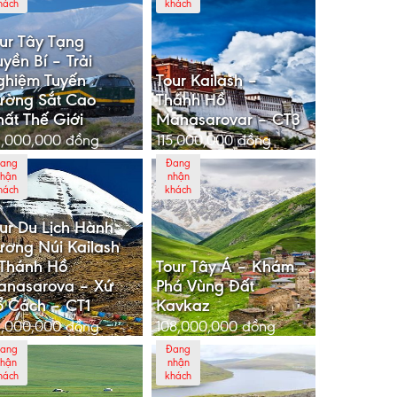
hách
khách
ur Tây Tạng
yền Bí – Trải
ghiệm Tuyến
Tour Kailash –
ường Sắt Cao
Thánh Hồ
ất Thế Giới
Manasarovar – CT3
,000,000
đồng
115,000,000
đồng
ang
Đang
hận
nhận
hách
khách
ur Du Lịch Hành
ơng Núi Kailash
Thánh Hồ
Tour Tây Á – Khám
anasarova – Xứ
Phá Vùng Đất
 Cách – CT1
Kavkaz
6,000,000
đồng
108,000,000
đồng
ang
Đang
hận
nhận
hách
khách