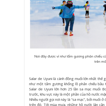
Nơi đây được ví như tấm gương phản chiếu củ
trên mâ
Salar de Uyuni là cánh đồng muối lớn nhất thế 
như một tấm gương khổng lồ phản chiếu bầu tr
Salar de Uyuni lớn hơn 25 lần sa mạc muối Bo
trước, khu vực này là một phần của hồ nước mặn
Nhiều người gọi nơi này là “sa mạc”, bởi muối ở 
trên đó. Tới mùa mưa, những hồ nước lân cận 