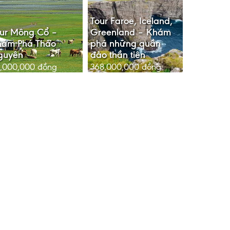
Tour Faroe, Iceland,
ur Mông Cổ –
Greenland – Khám
hám Phá Thảo
phá những quần
guyên
đảo thần tiên
,000,000
đồng
368,000,000
đồng