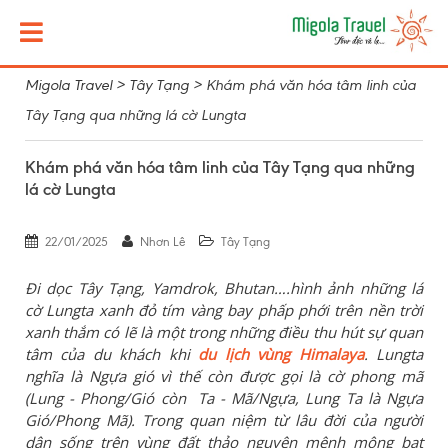
Migola Travel
>
Tây Tạng
>
Khám phá văn hóa tâm linh của
Tây Tạng qua những lá cờ Lungta
Khám phá văn hóa tâm linh của Tây Tạng qua những
lá cờ Lungta
22/01/2025
Nhơn Lê
Tây Tạng
Đi dọc Tây Tạng, Yamdrok, Bhutan….hình ảnh những lá
cờ Lungta xanh đỏ tím vàng bay phấp phới trên nền trời
xanh thắm có lẽ là một trong những điều thu hút sự quan
tâm của du khách khi
du lịch vùng Himalaya
. Lungta
nghĩa là Ngựa gió vì thế còn được gọi là cờ phong mã
(Lung - Phong/Gió còn Ta - Mã/Ngựa, Lung Ta là Ngựa
Gió/Phong Mã). Trong quan niệm từ lâu đời của người
dân sống trên vùng đất thảo nguyên mênh mông bạt