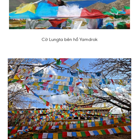
Cờ Lungta bên hồ Yamdrok