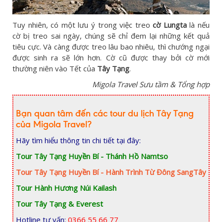
Tuy nhiên, có một lưu ý trong việc treo
cờ Lungta
là nếu
cờ bị treo sai ngày, chúng sẽ chỉ đem lại những kết quả
tiêu cực. Và càng được treo lâu bao nhiêu, thì chướng ngại
được sinh ra sẽ lớn hơn. Cờ cũ được thay bởi cờ mới
thường niên vào Tết của
Tây Tạng
.
Migola Travel Sưu tầm & Tổng hợp
Bạn quan tâm đến các tour du lịch Tây Tạng
của Migola Travel?
Hãy tìm hiểu thông tin chi tiết tại đây:
Tour Tây Tạng Huyền Bí - Thánh Hồ Namtso
Tour Tây Tạng Huyền Bí - Hành Trình Từ Đông SangTây
Tour Hành Hương Núi Kailash
Tour Tây Tạng & Everest
Hotline tư vấn:
0366 55 66 77