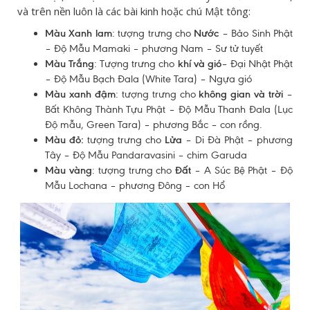
và trên nền luôn là các bài kinh hoặc chú Mật tông:
Màu Xanh lam
: tượng trưng cho
Nước
– Bảo Sinh Phật
– Độ Mẫu Mamaki – phương Nam – Sư tử tuyết
Màu Trắng
: Tượng trưng cho
khí và gió
– Đại Nhật Phật
– Độ Mẫu Bạch Đala (White Tara) – Ngựa gió
Màu xanh đậm
: tượng trưng cho
không gian và trời
–
Bất Không Thành Tựu Phật – Độ Mẫu Thanh Đala (Lục
Độ mẫu, Green Tara) – phương Bắc – con rồng.
Màu đỏ:
tượng trưng cho
Lửa
– Di Đà Phật – phương
Tây – Độ Mẫu Pandaravasini – chim Garuda
Màu vàng
: tượng trưng cho
Đất
– A Súc Bệ Phật – Độ
Mẫu Lochana – phương Đông – con Hổ