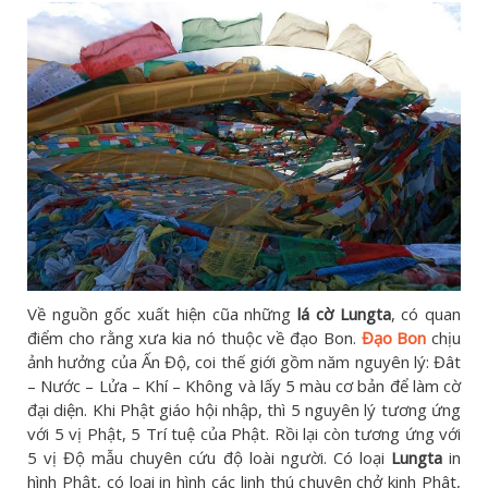
Về nguồn gốc xuất hiện cũa những
lá cờ Lungta
, có quan
điểm cho rằng xưa kia nó thuộc về đạo Bon.
Đạo Bon
chịu
ảnh hưởng của Ấn Độ, coi thế giới gồm năm nguyên lý: Đât
– Nước – Lửa – Khí – Không và lấy 5 màu cơ bản để làm cờ
đại diện. Khi Phật giáo hội nhập, thì 5 nguyên lý tương ứng
với 5 vị Phật, 5 Trí tuệ của Phật. Rồi lại còn tương ứng với
5 vị Độ mẫu chuyên cứu độ loài người. Có loại
Lungta
in
hình Phật, có loại in hình các linh thú chuyên chở kinh Phât,