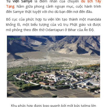
Tu viện Samye
là điểm nhấn của chuyến
du lịch Tây
Tạng
. Nằm giữa phong cảnh ngoạn mục, cuộc hành trình
đến Samye thật tuyệt vời cho dù bạn đến nơi đến đâu.
Bố cục của phức hợp tu viện lớn tạo thành một mandala
khổng lồ, một biểu tượng của vũ trụ Phật giáo và được
mô phỏng theo đền thờ Odantapuri ở Bihar của Ấn Độ.
Khu phức hợp được bao quanh bởi một bức tường lớn