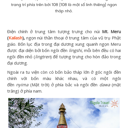
trang trí phía trên bởi 108 (108 là một số linh thiêng) ngọn
tháp nhỏ.
Điện chính ở trung tâm tượng trưng cho núi
Mt. Meru
(
Kailash
),
ngọn núi thần thoại ở trung tâm của vũ trụ Phật
giáo. Bốn lục địa trong đại dương xung quanh ngọn Meru
được đại diện bởi bốn ngôi đền
lingshi
, mỗi bên đều có hai
ngôi đền nhỏ (
lingtren
) để tượng trưng cho hòn đảo trong
đại dương.
Ngoài ra tu viện còn có bốn bảo tháp lớn ở góc ngôi đền
chính với bốn màu khác nhau, và có một ngôi
đền
nyima
(Mặt trời) ở phía bắc và ngôi đền
dawa
(mặt
trăng) ở phía nam.