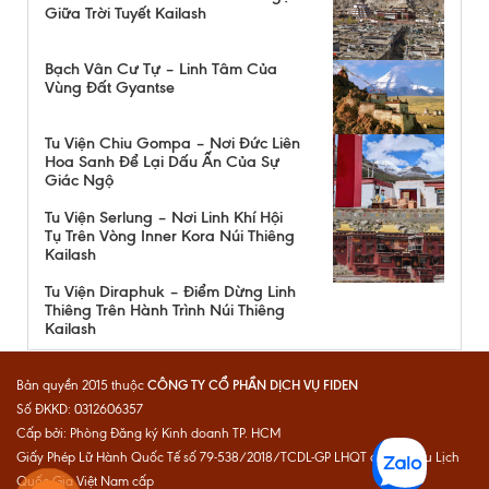
Giữa Trời Tuyết Kailash
Bạch Vân Cư Tự – Linh Tâm Của
Vùng Đất Gyantse
Tu Viện Chiu Gompa – Nơi Đức Liên
Hoa Sanh Để Lại Dấu Ấn Của Sự
Giác Ngộ
Tu Viện Serlung – Nơi Linh Khí Hội
Tụ Trên Vòng Inner Kora Núi Thiêng
Kailash
Tu Viện Diraphuk – Điểm Dừng Linh
Thiêng Trên Hành Trình Núi Thiêng
Kailash
CÔNG TY CỔ PHẦN DỊCH VỤ FIDEN
Bản quyền 2015 thuộc
Số ĐKKD: 0312606357
Cấp bởi: Phòng Đăng ký Kinh doanh TP. HCM
Giấy Phép Lữ Hành Quốc Tế số 79-538/2018/TCDL-GP LHQT do Cục Du Lịch
Quốc Gia Việt Nam cấp