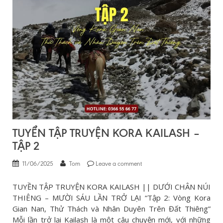
TUYỂN TẬP TRUYỆN KORA KAILASH –
TẬP 2
11/06/2025
Tom
Leave a comment
TUYỀN TẬP TRUYỆN KORA KAILASH || DƯỚI CHÂN NÚI
THIÊNG – MƯỜI SÁU LẦN TRỞ LẠI “Tập 2: Vòng Kora
Gian Nan, Thử Thách và Nhân Duyên Trên Đất Thiêng”
Mỗi lần trở lại Kailash là một câu chuyện mới, với những