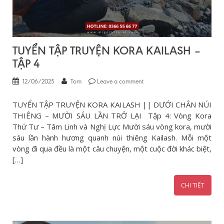
TUYỂN TẬP TRUYỆN KORA KAILASH –
TẬP 4
12/06/2025
Tom
Leave a comment
TUYỂN TẬP TRUYỆN KORA KAILASH || DƯỚI CHÂN NÚI
THIÊNG – MƯỜI SÁU LẦN TRỞ LẠI Tập 4: Vòng Kora
Thứ Tư – Tâm Linh và Nghị Lực Mười sáu vòng kora, mười
sáu lần hành hương quanh núi thiêng Kailash. Mỗi một
vòng đi qua đều là một câu chuyện, một cuộc đời khác biệt,
[…]
CHI TIẾT