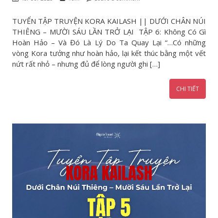
TUYỂN TẬP TRUYỆN KORA KAILASH || DƯỚI CHÂN NÚI
THIÊNG – MƯỜI SÁU LẦN TRỞ LẠI TẬP 6: Không Có Gì
Hoàn Hảo – Và Đó Là Lý Do Ta Quay Lại “…Có những
vòng Kora tưởng như hoàn hảo, lại kết thúc bằng một vết
nứt rất nhỏ – nhưng đủ để lòng người ghi […]
CHI TIẾT