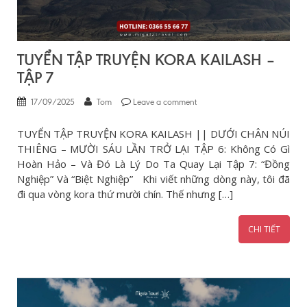
TUYỂN TẬP TRUYỆN KORA KAILASH –
TẬP 7
17/09/2025
Tom
Leave a comment
TUYỂN TẬP TRUYỆN KORA KAILASH || DƯỚI CHÂN NÚI
THIÊNG – MƯỜI SÁU LẦN TRỞ LẠI TẬP 6: Không Có Gì
Hoàn Hảo – Và Đó Là Lý Do Ta Quay Lại Tập 7: “Đồng
Nghiệp” Và “Biệt Nghiệp” Khi viết những dòng này, tôi đã
đi qua vòng kora thứ mười chín. Thế nhưng […]
CHI TIẾT