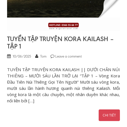
TUYỂN TẬP TRUYỆN KORA KAILASH –
TẬP 1
10/06/2025
Tom
Leave a comment
TUYỀN TẬP TRUYỆN KORA KAILASH || DƯỚI CHÂN NÚI
THIÊNG – MƯỜI SÁU LẦN TRỞ LẠI “TẬP 1 – Vòng Kora
Đầu Tiên Núi Thiêng Gọi Tên Người” Mười sáu vòng kora,
mười sáu lần hành hương quanh núi thiêng Kailash. Mỗi
vòng kora là một câu chuyện, một nhân duyên khác nhau,
nối liền bởi […]
CHI TIẾT