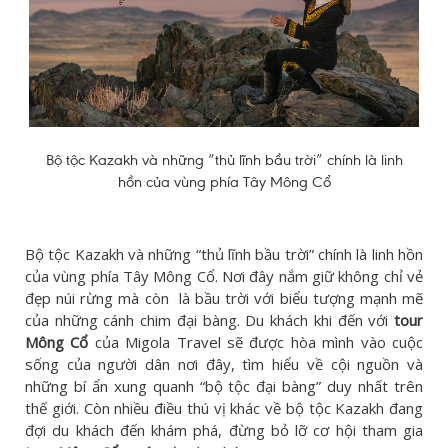
Bộ tộc Kazakh và những “thủ lĩnh bầu trời” chính là linh
hồn của vùng phía Tây Mông Cổ
Bộ tộc Kazakh và những “thủ lĩnh bầu trời” chính là linh hồn
của vùng phía Tây Mông Cổ. Nơi đây nắm giữ không chỉ vẻ
đẹp núi rừng mà còn là bầu trời với biểu tượng mạnh mẽ
của những cánh chim đại bàng. Du khách khi đến với
tour
Mông Cổ
của Migola Travel sẽ được hòa mình vào cuộc
sống của người dân nơi đây, tìm hiểu về cội nguồn và
những bí ẩn xung quanh “bộ tộc đại bàng” duy nhất trên
thế giới. Còn nhiều điều thú vị khác về bộ tộc Kazakh đang
đợi du khách đến khám phá, đừng bỏ lỡ cơ hội tham gia