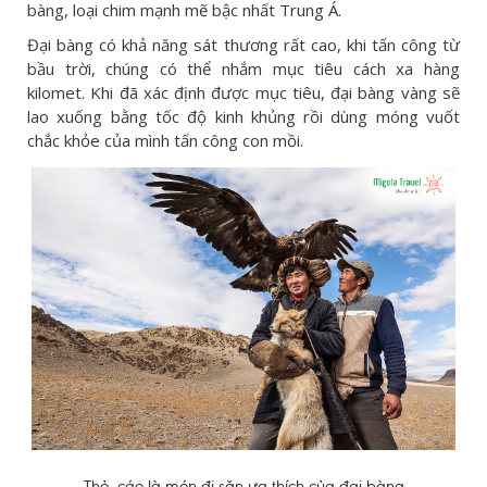
bàng, loại chim mạnh mẽ bậc nhất Trung Á.
Đại bàng có khả năng sát thương rất cao, khi tấn công từ
bầu trời, chúng có thể nhắm mục tiêu cách xa hàng
kilomet. Khi đã xác định được mục tiêu, đại bàng vàng sẽ
lao xuống bằng tốc độ kinh khủng rồi dùng móng vuốt
chắc khỏe của mình tấn công con mồi.
Thỏ, cáo là món đi săn ưa thích của đại bàng