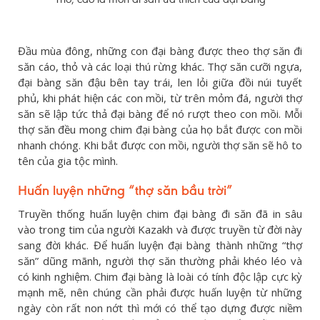
Đầu mùa đông, những con đại bàng được theo thợ săn đi
săn cáo, thỏ và các loại thú rừng khác. Thợ săn cưỡi ngựa,
đại bàng săn đậu bên tay trái, len lỏi giữa đồi núi tuyết
phủ, khi phát hiện các con mồi, từ trên mỏm đá, người thợ
săn sẽ lập tức thả đại bàng để nó rượt theo con mồi. Mỗi
thợ săn đều mong chim đại bàng của họ bắt được con mồi
nhanh chóng. Khi bắt được con mồi, người thợ săn sẽ hô to
tên của gia tộc mình.
Huấn luyện những “thợ săn bầu trời”
Truyền thống huấn luyện chim đại bàng đi săn đã in sâu
vào trong tim của người Kazakh và được truyền từ đời này
sang đời khác. Để huấn luyện đại bàng thành những “thợ
săn” dũng mãnh, người thợ săn thường phải khéo léo và
có kinh nghiệm. Chim đại bàng là loài có tính độc lập cực kỳ
mạnh mẽ, nên chúng cần phải được huấn luyện từ những
ngày còn rất non nớt thì mới có thể tạo dựng được niềm