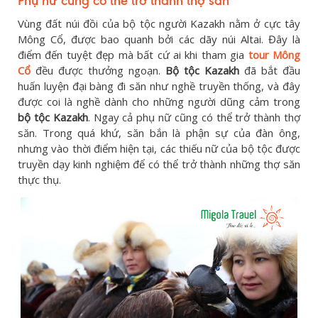
Phụ nữ cũng có thể trở thành thợ săn
Vùng đất núi đồi của bộ tộc người Kazakh nằm ở cực tây
Mông Cổ, được bao quanh bởi các dãy núi Altai. Đây là
điểm đến tuyệt đẹp mà bất cứ ai khi tham gia
tour Mông
Cổ
đều được thưởng ngoạn.
Bộ tộc Kazakh
đã bắt đầu
huấn luyện đại bàng đi săn như nghề truyền thống, và đây
được coi là nghề dành cho những người dũng cảm trong
bộ tộc Kazakh
. Ngay cả phụ nữ cũng có thể trở thành thợ
săn. Trong quá khứ, săn bắn là phận sự của đàn ông,
nhưng vào thời điểm hiện tại, các thiếu nữ của bộ tộc được
truyền dạy kinh nghiệm để có thể trở thành những thợ săn
thực thụ.