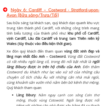
Ngày 6: Cardiff – Costword - Stratford-upon-
Avon (Bữa sáng/Trưa/Tối)
Sau bữa sáng tại khách sạn, quý khách dạo quanh khu vực
trung tâm thành phố Cardiff, với những công trình mang
tính biểu tượng của thành phố như:
khu phố cổ Cardiff,
vịnh Cardiff, Lâu đài Cardiff và trung tam Thiên niên kỷ
Wales (tùy thuộc vào điều kiện thời gian).
Xe đón quý khách đến tham quan
vùng đất xinh đẹp và
lãng mạn nhất đảo Anh – Costword.
Vùng đất Costword
có rất nhiều ngôi làng cổ, trong đó nổi bật nhất là
ngôi
làng Bibury được in trên hộ chiếu của Anh
. Đến thăm
Costword du khách như lạc vào xứ sở của những câu
chuyện cổ tích châu Âu với những căn nhà mái ngói,
cùng khoảnh sân vườn nhỏ nằm bên bờ kênh thơ mộng.
Quý khách tham quan:
Làng Bibury
:
Nằm ngay cạnh con sông Coln thơ
mộng, thuộc vùng Cotswold. Ngôi làng được nổi
tiếng với những căn nhà được xây bằng đá sa thạch