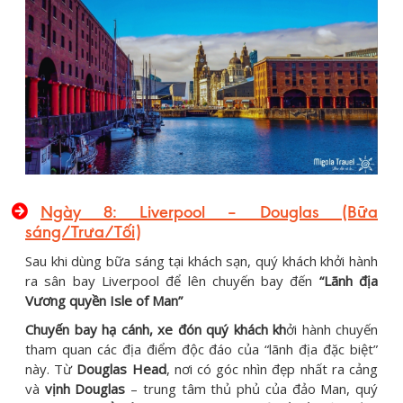
Ngày 8: Liverpool – Douglas (Bữa
sáng/Trưa/Tối)
Sau khi dùng bữa sáng tại khách sạn, quý khách khởi hành
ra sân bay Liverpool để lên chuyến bay đến
“Lãnh địa
Vương quyền Isle of Man”
Chuyến bay hạ cánh, xe đón quý khách kh
ởi hành chuyến
tham quan các địa điểm độc đáo của “lãnh địa đặc biệt”
này. Từ
Douglas Head
, nơi có góc nhìn đẹp nhất ra cảng
và
vịnh Douglas
– trung tâm thủ phủ của đảo Man, quý