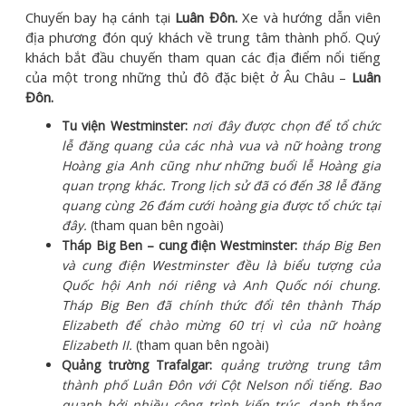
Chuyến bay hạ cánh tại
Luân Đôn.
Xe và hướng dẫn viên
địa phương đón quý khách về trung tâm thành phố. Quý
khách bắt đầu chuyến tham quan các địa điểm nổi tiếng
của một trong những thủ đô đặc biệt ở Âu Châu –
Luân
Đôn.
Tu viện Westminster:
nơi đây được chọn để tổ chức
lễ đăng quang của các nhà vua và nữ hoàng trong
Hoàng gia Anh cũng như những buổi lễ Hoàng gia
quan trọng khác. Trong lịch sử đã có đến 38 lễ đăng
quang cùng 26 đám cưới hoàng gia được tổ chức tại
đây.
(tham quan bên ngoài)
Tháp Big Ben – cung điện Westminster:
tháp Big Ben
và cung điện Westminster đều là biểu tượng của
Quốc hội Anh nói riêng và Anh Quốc nói chung.
Tháp Big Ben đã chính thức đổi tên thành Tháp
Elizabeth để chào mừng 60 trị vì của nữ hoàng
Elizabeth II.
(tham quan bên ngoài)
Quảng trường Trafalgar:
quảng trường trung tâm
thành phố Luân Đôn với Cột Nelson nổi tiếng. Bao
quanh bởi nhiều công trình kiến trúc, danh thắng