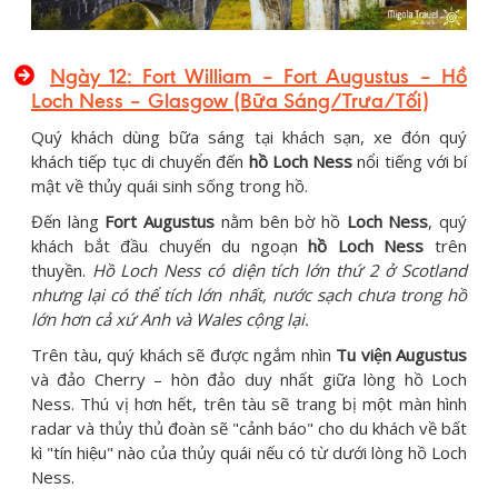
Ngày 1
2
:
Fort William – Fort Augustus – Hồ
Loch Ness – Glasgow
(Bữa Sáng/Trưa/Tối)
Quý khách dùng bữa sáng tại khách sạn, xe đón quý
khách tiếp tục di chuyển đến
hồ Loch Ness
nổi tiếng với bí
mật về thủy quái sinh sống trong hồ.
Đến làng
Fort Augustus
nằm bên bờ hồ
Loch Ness
, quý
khách bắt đầu chuyến du ngoạn
hồ Loch Ness
trên
thuyền.
Hồ Loch Ness có diện tích lớn thứ 2 ở Scotland
nhưng lại có thể tích lớn nhất, nước sạch chưa trong hồ
lớn hơn cả xứ Anh và Wales cộng lại.
Trên tàu, quý khách sẽ được ngắm nhìn
Tu viện Augustus
và đảo Cherry – hòn đảo duy nhất giữa lòng hồ Loch
Ness. Thú vị hơn hết, trên tàu sẽ trang bị một màn hình
radar và thủy thủ đoàn sẽ "cảnh báo" cho du khách về bất
kì "tín hiệu" nào của thủy quái nếu có từ dưới lòng hồ Loch
Ness.