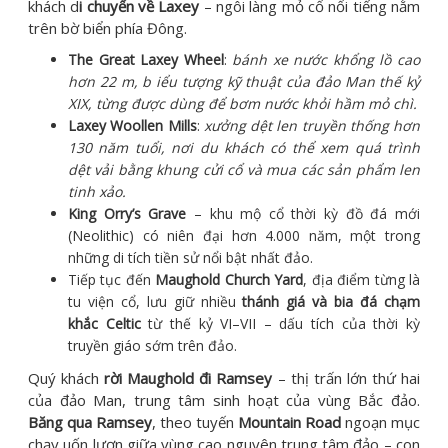
khách d
i chuyển về Laxey
– ngôi làng mỏ cổ nổi tiếng nằm
trên bờ biển phía Đông.
The Great Laxey Wheel
:
bánh xe nước khổng lồ cao
hơn 22 m, b
iểu tượng kỹ thuật của đảo Man thế kỷ
XIX, từng được dùng để bơm nước khỏi hầm mỏ chì.
Laxey Woollen Mills
:
xưởng dệt len truyền thống hơn
130 năm tuổi, nơi du khách có thể xem quá trình
dệt vải bằng khung cửi cổ và mua các sản phẩm len
tinh xảo.
King Orry’s Grave
– khu mộ cổ thời kỳ đồ đá mới
(Neolithic) có niên đại hơn 4.000 năm, một trong
những di tích tiền sử nổi bật nhất đảo.
Tiếp tục đến
Maughold Church Yard
, địa điểm từng là
tu viện cổ, lưu giữ nhiều
thánh giá và bia đá chạm
khắc Celtic
từ thế kỷ VI–VII – dấu tích của thời kỳ
truyền giáo sớm trên đảo.
Quý khách
rời Maughold đi Ramsey
– thị trấn lớn thứ hai
của đảo Man, trung tâm sinh hoạt của vùng Bắc đảo.
Băng qua Ramsey
, theo tuyến
Mountain Road
ngoạn mục
chạy uốn lượn giữa vùng cao nguyên trung tâm đảo – con