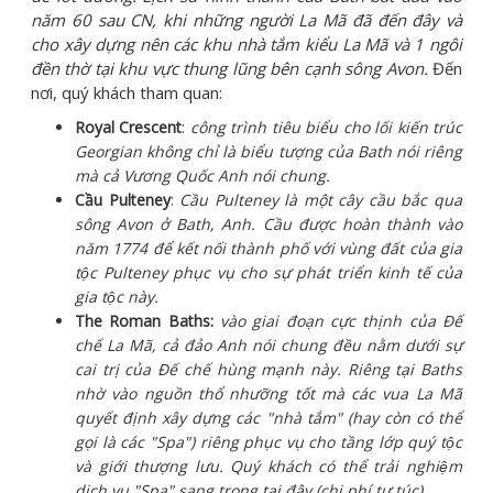
năm 60 sau CN, khi những người La Mã đã đến đây và
cho xây dựng nên các khu nhà tắm kiểu La Mã và 1 ngôi
đền thờ tại khu vực thung lũng bên cạnh sông Avon.
Đến
nơi, quý khách tham quan:
Royal Crescent
:
công trình tiêu biểu cho lối kiến trúc
Georgian không chỉ là biểu tượng của Bath nói riêng
mà cả Vương Quốc Anh nói chung.
Cầu Pulteney
:
Cầu Pulteney là một cây cầu bắc qua
sông Avon ở Bath, Anh. Cầu được hoàn thành vào
năm 1774 để kết nối thành phố với vùng đất của gia
tộc Pulteney phục vụ cho sự phát triển kinh tế của
gia tộc này.
The Roman Baths:
vào giai đoạn cực thịnh của Đế
chế La Mã, cả đảo Anh nói chung đều nằm dưới sự
cai trị của Đế chế hùng mạnh này. Riêng tại Baths
nhờ vào nguồn thổ nhưỡng tốt mà các vua La Mã
quyết định xây dựng các "nhà tắm" (hay còn có thể
gọi là các "Spa") riêng phục vụ cho tầng lớp quý tộc
và giới thượng lưu. Quý khách có thể trải nghiệm
dịch vụ "Spa" sang trọng tại đây (chi phí tự túc).