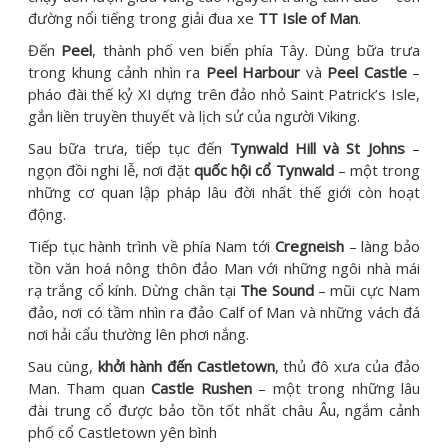
đường nổi tiếng trong giải đua xe
TT Isle of Man
.
Đến
Peel
, thành phố ven biển phía Tây. Dùng bữa trưa
trong khung cảnh nhìn ra
Peel Harbour
và
Peel Castle
–
pháo đài thế kỷ XI dựng trên đảo nhỏ Saint Patrick’s Isle,
gắn liền truyền thuyết và lịch sử của người Viking.
Sau bữa trưa, tiếp tục đến
Tynwald Hill và St Johns
–
ngọn đồi nghi lễ, nơi đặt
quốc hội cổ Tynwald
– một trong
những cơ quan lập pháp lâu đời nhất thế giới còn hoạt
động.
Tiếp tục hành trình về phía Nam tới
Cregneish
– làng bảo
tồn văn hoá nông thôn đảo Man với những ngôi nhà mái
rạ trắng cổ kính. Dừng chân tại
The Sound
– mũi cực Nam
đảo, nơi có tầm nhìn ra đảo Calf of Man và những vách đá
nơi hải cẩu thường lên phơi nắng.
Sau cùng,
khởi hành đến Castletown
, thủ đô xưa của đảo
Man. Tham quan
Castle Rushen
– một trong những lâu
đài trung cổ được bảo tồn tốt nhất châu Âu, ngắm cảnh
phố cổ Castletown yên bình