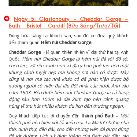
Ngày 5: Glastonbury – Cheddar Gorge –
Bath – Bristol – Cardiff (Bữa Sáng/Trưa/Tối)
Dùng bữa sáng tại khách sạn, sau đó xe đưa quý khách
đến tham quan
Hẻm núi Cheddar Gorge.
Cheddar Gorge
– kì quan thiên nhiên vĩ đại thứ hai tại Anh
Quốc.
Hẻm núi Cheddar Gorge là hẻm núi đá vôi đồ sộ,
cheo leo, với rêu xanh non và địa y bao phủ tạo nên một
khung cảnh tuyệt đẹp mà không nơi nào có được. Đây
cũng là nơi mà các nhà khảo cổ đã phát hiện được bộ
xương người có niên đại lâu đời nhất của nước Anh vào
năm 1903. Bên dưới hẻm núi Cheddar Gorge là cả hang
động sâu hơn 100m và dài 2km tạo nên cảnh quang
hùng vĩ thu hút nhiều khách du lịch đến thưởng ngoạn.
Quý khách tiếp tục di chuyển đến
thành phố Bath
–
Một
thành phố tiêu biểu với lối kiến trúc La Mã từ những nhà
thờ, dinh thự, đền đài, cho đến những viên đá được dùng
để lót đường. Lịch sử hình thành của Bath bắt đầu vào