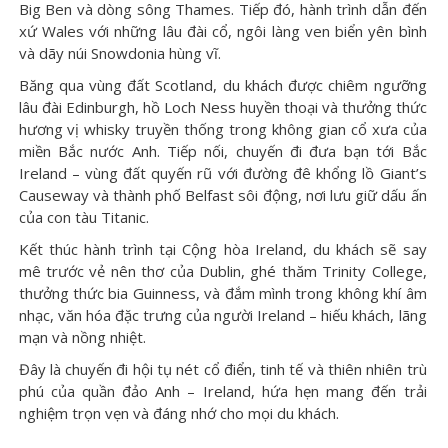
Big Ben và dòng sông Thames. Tiếp đó, hành trình dẫn đến
xứ Wales với những lâu đài cổ, ngôi làng ven biển yên bình
và dãy núi Snowdonia hùng vĩ.
Băng qua vùng đất Scotland, du khách được chiêm ngưỡng
lâu đài Edinburgh, hồ Loch Ness huyền thoại và thưởng thức
hương vị whisky truyền thống trong không gian cổ xưa của
miền Bắc nước Anh. Tiếp nối, chuyến đi đưa bạn tới Bắc
Ireland – vùng đất quyến rũ với đường đê khổng lồ Giant’s
Causeway và thành phố Belfast sôi động, nơi lưu giữ dấu ấn
của con tàu Titanic.
Kết thúc hành trình tại Cộng hòa Ireland, du khách sẽ say
mê trước vẻ nên thơ của Dublin, ghé thăm Trinity College,
thưởng thức bia Guinness, và đắm mình trong không khí âm
nhạc, văn hóa đặc trưng của người Ireland – hiếu khách, lãng
mạn và nồng nhiệt.
Đây là chuyến đi hội tụ nét cổ điển, tinh tế và thiên nhiên trù
phú của quần đảo Anh – Ireland, hứa hẹn mang đến trải
nghiệm trọn vẹn và đáng nhớ cho mọi du khách.