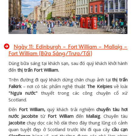
Ngày 11: Edinburgh – Fort William – Mallaig –
Fort William (Bữa Sáng/Trưa/Tối)
Dùng bữa sáng tại khách sạn, sau đó quý khách khởi hành
đến
thị trấn Fort William.
Trên đường đi quý khách dừng chân chụp ảnh tại
thị trấn
Falkirk
– nơi có tác phẩm nghệ thuật
The Kelpies
về loài
"Ngựa nước"
thuyết trong các công chuyện cổ xứ
Scotland.
Đến
Fort William,
quý khách trải nghiệm
chuyến tàu hơi
nước Jacobite
từ
Fort William
đến
Mallaig
. Chuyến tàu
Jacobite
chạy dọc các hồ dài theo đáy thung lũng có cảnh
quan tuyệt đẹp ở Scotland trước khi đi qua cây
cầu cạn