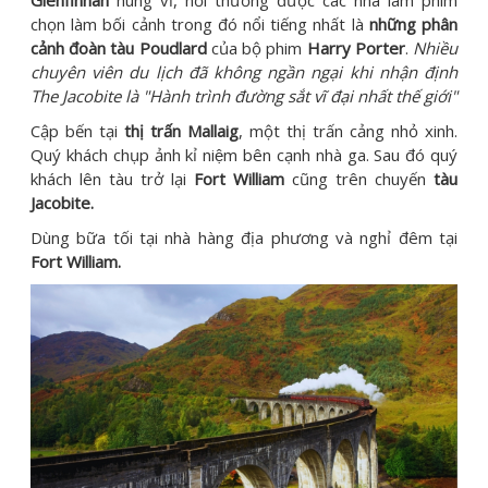
Glenfinnan
hùng vĩ, nơi thường được các nhà làm phim
chọn làm bối cảnh trong đó nổi tiếng nhất là
những phân
cảnh đoàn tàu Poudlard
của bộ phim
Harry Porter
.
Nhiều
chuyên viên du lịch đã không ngần ngại khi nhận định
The Jacobite là "Hành trình đường sắt vĩ đại nhất thế giới"
Cập bến tại
thị trấn Mallaig
, một thị trấn cảng nhỏ xinh.
Quý khách chụp ảnh kỉ niệm bên cạnh nhà ga. Sau đó quý
khách lên tàu trở lại
Fort William
cũng trên chuyến
tàu
Jacobite.
Dùng bữa tối tại nhà hàng địa phương và nghỉ đêm tại
Fort William.