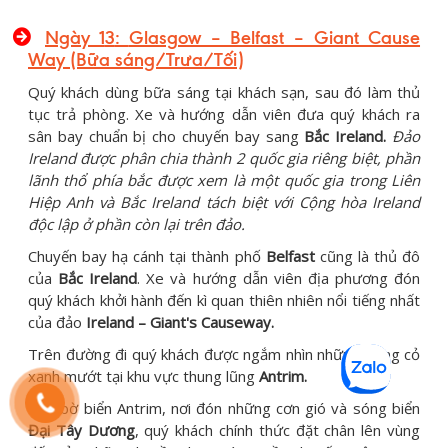
Ngày 1
3
:
Glasgow – Belfast – Giant Cause
Way
(Bữa sáng/Trưa/Tối)
Quý khách dùng bữa sáng tại khách sạn, sau đó làm thủ
tục trả phòng. Xe và hướng dẫn viên đưa quý khách ra
sân bay chuẩn bị cho chuyến bay sang
Bắc Ireland.
Đảo
Ireland được phân chia thành 2 quốc gia riêng biệt, phần
lãnh thổ phía bắc được xem là một quốc gia trong Liên
Hiệp Anh và Bắc Ireland tách biệt với Cộng hòa Ireland
độc lập ở phần còn lại trên đảo.
Chuyến bay hạ cánh tại thành phố
Belfast
cũng là thủ đô
của
Bắc Ireland
. Xe và hướng dẫn viên địa phương đón
quý khách khởi hành đến kì quan thiên nhiên nổi tiếng nhất
của đảo
Ireland – Giant's Causeway.
Trên đường đi quý khách được ngắm nhìn những đồng cỏ
xanh mướt tại khu vực thung lũng
Antrim.
Đến bờ biển Antrim, nơi đón những cơn gió và sóng biển
Đại Tây Dương
, quý khách chính thức đặt chân lên vùng