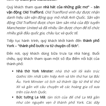
Quý khách tham quan
nhà hát của những giấc mơ"
–
sân
vận động Old Trafford.
Old Tranfford vinh dự được nhận
danh hiệu sân vận động quy mô nhất Anh Quốc. Sân vận
động Old Trafford được chọn làm sân nhà của đội tuyển
Manchester United và đã nhiều lần được chọn để tổ chức
nhiều giải đấu quốc gia, châu lục và quốc tế.
Tiếp tục hành trình, quý khách khởi hành đến
thành phố
York – "thành phổ bước ra từ chuyện cổ tích".
Đến nơi, quý khách dùng bữa trưa tại nhà hàng. Buổi
chiều, quý khách tham quan một số địa điểm nổi bật của
thành phố:
Nhà thờ York Minster:
nhà thờ với lối kiến trúc
Gothic lớn nhất Liên hiệp Anh và lớn thứ hai tại Bắc
Âu. York Minster có lịch sử thành lập từ thế kỉ thứ
XII và gắn với câu chuyện về các hoàng gia cổ xưa
trên của Anh Quốc.
Bức tường La Mã:
tàn tích của đế chế La Mã gần
như còn nguyên vẹn ở thành phố York. Các dãy