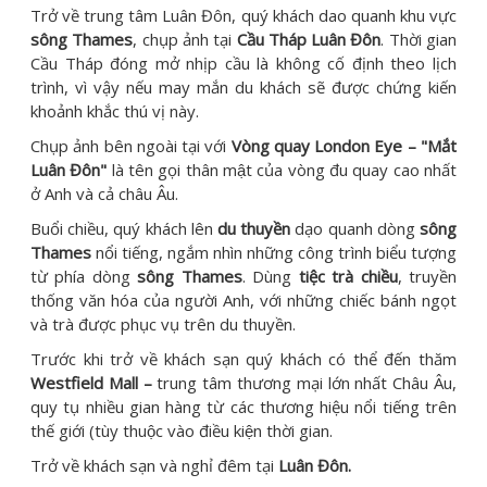
Trở về trung tâm Luân Đôn, quý khách dao quanh khu vực
sông Thames
, chụp ảnh tại
Cầu Tháp Luân Đôn
. Thời gian
Cầu Tháp đóng mở nhịp cầu là không cố định theo lịch
trình, vì vậy nếu may mắn du khách sẽ được chứng kiến
khoảnh khắc thú vị này.
Chụp ảnh bên ngoài tại với
Vòng quay London Eye – "Mắt
Luân Đôn"
là tên gọi thân mật của vòng đu quay cao nhất
ở Anh và cả châu Âu.
Buổi chiều, quý khách lên
du thuyền
dạo quanh dòng
sông
Thames
nổi tiếng, ngắm nhìn những công trình biểu tượng
từ phía dòng
sông Thames
. Dùng
tiệc trà chiều
, truyền
thống văn hóa của người Anh, với những chiếc bánh ngọt
và trà được phục vụ trên du thuyền.
Trước khi trở về khách sạn quý khách có thể đến thăm
Westfield Mall –
trung tâm thương mại lớn nhất Châu Âu,
quy tụ nhiều gian hàng từ các thương hiệu nổi tiếng trên
thế giới (tùy thuộc vào điều kiện thời gian.
Trở về khách sạn và nghỉ đêm tại
Luân Đôn.