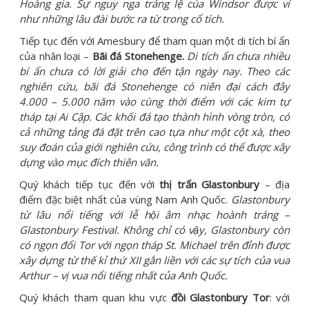
Hoàng gia. Sự nguy nga tráng lệ của Windsor được ví
như những lâu đài bước ra từ trong cổ tích.
Tiếp tục đến với Amesbury để tham quan một di tích bí ẩn
của nhân loại –
Bãi đá Stonehenge.
Di tích ẩn chưa nhiều
bí ẩn chưa có lời giải cho đến tận ngày nay. Theo các
nghiên cứu, bãi đá Stonehenge có niên đại cách đây
4.000 – 5.000 năm vào cùng thời điểm với các kim tự
tháp tại Ai Cập. Các khối đá tạo thành hình vòng tròn, có
cả những tảng đá đặt trên cao tựa như một cột xà, theo
suy đoán của giới nghiên cứu, công trình có thể được xây
dựng vào mục đích thiên văn.
Quý khách tiếp tục đến với
thị trấn Glastonbury
– địa
điểm đặc biệt nhất của vùng Nam Anh Quốc.
Glastonbury
từ lâu nổi tiếng với lễ hội âm nhạc hoành tráng –
Glastonbury Festival. Không chỉ có vậy, Glastonbury còn
có ngọn đổi Tor với ngọn tháp St. Michael trên đỉnh được
xây dựng từ thế kỉ thứ XII gắn liền với các sự tích của vua
Arthur – vị vua nổi tiếng nhất của Anh Quốc.
Quý khách tham quan khu vực
đồi Glastonbury Tor
: với