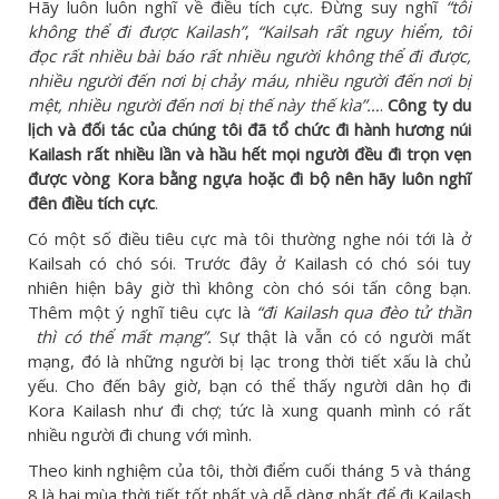
Hãy luôn luôn nghĩ về điều tích cực. Đừng suy nghĩ
“tôi
không thể đi được Kailash”
,
“Kailsah rất nguy hiểm, tôi
đọc rất nhiều bài báo rất nhiều người không thể đi được,
nhiều người đến nơi bị chảy máu, nhiều người đến nơi bị
mệt, nhiều người đến nơi bị thế này thế kìa”…
.
Công ty du
lịch và đối tác của chúng tôi đã tổ chức đi hành hương núi
Kailash rất nhiều lần và
hầu hết mọi người đều đi trọn vẹn
được vòng Kora bằng ngựa hoặc đi bộ nên hãy luôn nghĩ
đên điều tích cực
.
Có một số điều tiêu cực mà tôi thường nghe nói tới là ở
Kailsah có chó sói. Trước đây ở Kailash có chó sói tuy
nhiên hiện bây giờ thì không còn chó sói tấn công bạn.
Thêm một ý nghĩ tiêu cực là
“đi Kailash qua đèo tử thần
thì có thể mất mạng”.
Sự thật là vẫn có có người mất
mạng, đó là những người bị lạc trong thời tiết xấu là chủ
yếu. Cho đến bây giờ, bạn có thể thấy người dân họ đi
Kora Kailash như đi chợ; tức là xung quanh mình có rất
nhiều người đi chung với mình.
Theo kinh nghiệm của tôi, thời điểm cuối tháng 5 và tháng
8 là hai mùa thời tiết tốt nhất và dễ dàng nhất để đi Kailash