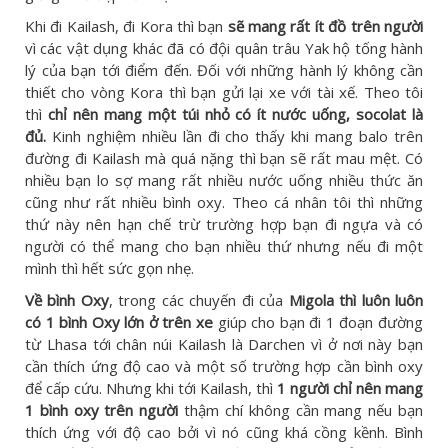
Khi đi Kailash, đi Kora thì bạn
sẽ mang rất ít đồ trên người
vì các vật dụng khác đã có đội quân trâu Yak hộ tống hành
lý của bạn tới điểm đến. Đối với những hành lý không cần
thiết cho vòng Kora thì bạn gửi lại xe với tài xế. Theo tôi
thì
chỉ nên mang một túi nhỏ có ít nước uống, socolat là
đủ.
Kinh nghiệm nhiều lần đi cho thấy khi mang balo trên
đường đi Kailash mà quá nặng thì bạn sẽ rất mau mệt. Có
nhiều bạn lo sợ mang rất nhiều nước uống nhiều thức ăn
cũng như rất nhiều bình oxy. Theo cá nhân tôi thì những
thứ này nên hạn chế trừ trường hợp bạn đi ngựa và có
người có thể mang cho bạn nhiều thứ nhưng nếu đi một
mình thì hết sức gọn nhẹ.
Về bình Oxy
, trong các chuyến đi của
Migola thì luôn luôn
có 1 bình Oxy lớn ở trên xe
giúp cho bạn đi 1 đoạn đường
từ Lhasa tới chân núi Kailash là Darchen vì ở nơi này bạn
cần thích ứng độ cao và một số trường hợp cần bình oxy
để cấp cứu. Nhưng khi tới Kailash, thì
1 người chỉ nên mang
1 bình oxy trên người
thậm chí không cần mang nếu bạn
thích ứng với độ cao bởi vì nó cũng khá cồng kềnh. Bình