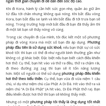
ngắn thời gian chuyến đi dễ dẫn đến sốc độ cao.
Khi đi Kora, hành lý cần hết sức gọn nhẹ, quần áo giữ ấm
từ đầu tới chân nhưng không quá nóng. Khi bắt đầu vòng
Kora, bạn bắt đầu se lạnh và khi bắt đầu đi tới trưa bạn sẽ
nóng. Trong trường hợp mới bắt đầu đi bạn đã thấy ấm thì
đi một lát bạn sẽ thấy nóng vô cùng.
Trong các chuyến đi của mình, tôi đúc kết một số phương
pháp đi vòng Kora mà một số bạn đã áp dụng.
Phương
pháp đầu tiên là sử dụng sức khoẻ
, nếu bạn thật sự có sức
khoẻ tốt thì bạn có thể đi như người bình thường gần như
không có gì khác biệt. Đặc biệt nếu bạn biết cách điều khiển
hơi thở. Cụ thể, bạn hít vào và thở ra đều, thở ra chậm rãi,
đi theo đường zig zag thì bạn sẽ ít tốn năng lượng
hơn. Một số người có thể sử dụng
phương pháp điều khiển
hơi thở theo kiểu thiền
. Cụ thể, bạn vừa đi vừa niệm 1 câu
chú, ví dụ như niệm chú của Phật A Di Đà. Hít vào thở ra và
niệm chú “A Di Đà Phật” (A hít vào, Di Đà Phật thở ra). Bạn
điều khiển được hơi thở thì bạn sẽ không thấy mệt.
Nhưng có một
phương pháp tôi thấy là ứng dụng tốt nhất