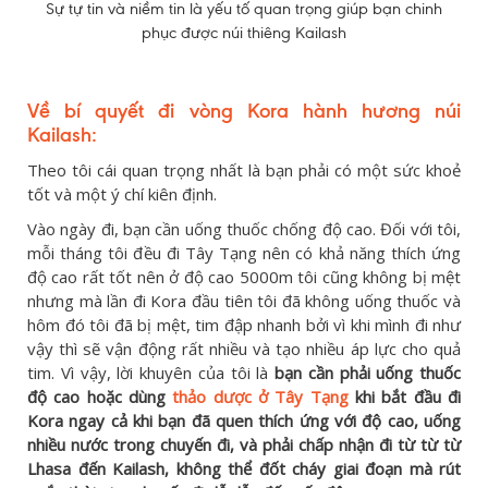
Sự tự tin và niềm tin là yếu tố quan trọng giúp bạn chinh
phục được núi thiêng Kailash
Về bí quyết đi vòng Kora hành hương núi
Kailash:
Theo tôi cái quan trọng nhất là bạn phải có một sức khoẻ
tốt và một ý chí kiên định.
Vào ngày đi, bạn cần uống thuốc chống độ cao. Đối với tôi,
mỗi tháng tôi đều đi Tây Tạng nên có khả năng thích ứng
độ cao rất tốt nên ở độ cao 5000m tôi cũng không bị mệt
nhưng mà lần đi Kora đầu tiên tôi đã không uống thuốc và
hôm đó tôi đã bị mệt, tim đập nhanh bởi vì khi mình đi như
vậy thì sẽ vận động rất nhiều và tạo nhiều áp lực cho quả
tim. Vì vậy, lời khuyên của tôi là
bạn cần phải uống thuốc
độ cao hoặc dùng
thảo dược ở Tây Tạng
khi bắt đầu đi
Kora ngay cả khi bạn đã quen thích ứng với độ cao, uống
nhiều nước trong chuyến đi, và phải chấp nhận đi từ từ từ
Lhasa đến Kailash, không thể đốt cháy giai đoạn mà rút