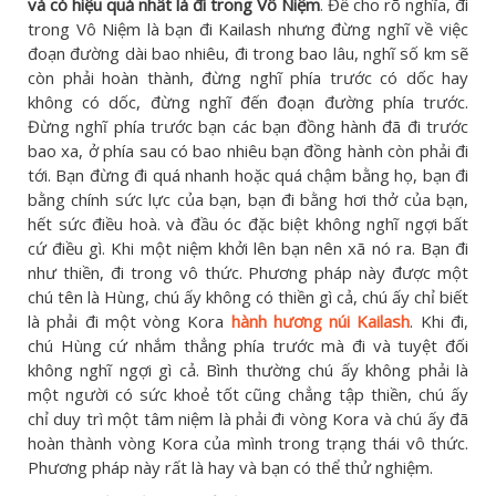
và có hiệu quả nhất là đi trong Vô Niệm
. Để cho rõ nghĩa, đi
trong Vô Niệm là bạn đi Kailash nhưng đừng nghĩ về việc
đoạn đường dài bao nhiêu, đi trong bao lâu, nghĩ số km sẽ
còn phải hoàn thành, đừng nghĩ phía trước có dốc hay
không có dốc, đừng nghĩ đến đoạn đường phía trước.
Đừng nghĩ phía trước bạn các bạn đồng hành đã đi trước
bao xa, ở phía sau có bao nhiêu bạn đồng hành còn phải đi
tới. Bạn đừng đi quá nhanh hoặc quá chậm bằng họ, bạn đi
bằng chính sức lực của bạn, bạn đi bằng hơi thở của bạn,
hết sức điều hoà. và đầu óc đặc biệt không nghĩ ngợi bất
cứ điều gì. Khi một niệm khởi lên bạn nên xã nó ra. Bạn đi
như thiền, đi trong vô thức. Phương pháp này được một
chú tên là Hùng, chú ấy không có thiền gì cả, chú ấy chỉ biết
là phải đi một vòng Kora
hành hương núi Kailash
. Khi đi,
chú Hùng cứ nhắm thẳng phía trước mà đi và tuyệt đối
không nghĩ ngợi gì cả. Bình thường chú ấy không phải là
một người có sức khoẻ tốt cũng chẳng tập thiền, chú ấy
chỉ duy trì một tâm niệm là phải đi vòng Kora và chú ấy đã
hoàn thành vòng Kora của mình trong trạng thái vô thức.
Phương pháp này rất là hay và bạn có thể thử nghiệm.