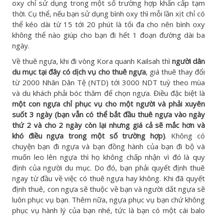
oxy chỉ sử dụng trong một số trường hợp khẩn cấp tạm
thời. Cụ thể, nếu bạn sử dụng bình oxy thì mỗi lần xịt chỉ có
thể kéo dài từ 15 tới 20 phút là tối đa cho nên bình oxy
không thể nào giúp cho bạn đi hết 1 đoạn đường dài ba
ngày.
Về thuê ngựa, khi đi vòng Kora quanh Kailsah thì
người dân
du mục tại đây có dịch vụ cho thuê ngựa
, giá thuê thay đổi
từ 2000 Nhân Dân Tệ (NTD) tới 3000 NDT tuỳ theo mùa
và du khách phải bóc thăm để chọn ngựa. Điều đặc biệt là
một con ngựa chỉ phục vụ cho một người và phải xuyên
suốt 3 ngày (bạn vẫn có thể bắt đầu thuê ngựa vào ngày
thứ 2 và cho 2 ngày còn lại nhưng giá cả sẽ mắc hơn và
khó điều ngựa trong một số trường hợp)
. Không có
chuyện bạn đi ngựa và bạn đồng hành của bạn đi bộ và
muốn leo lên ngựa thì họ không chấp nhận vì đó là quy
định của người du mục. Do đó, bạn phải quyết định thuê
ngay từ đầu về việc có thuê ngựa hay không. Khi đã quyết
định thuê, con ngựa sẽ thuộc về bạn và người dắt ngựa sẽ
luôn phục vụ bạn. Thêm nữa, ngựa phục vụ bạn chứ không
phục vụ hành lý của bạn nhé, tức là bạn có một cái balo