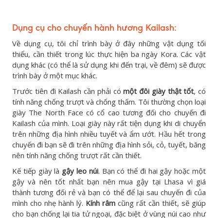
Dụng cụ cho chuyến hành hương Kailash:
Về dụng cụ, tôi chỉ trình bày ở đây những vật dụng tối
thiểu, cần thiết trong lúc thực hiện ba ngày Kora. Các vật
dụng khác (có thể là sử dụng khi đến trại, về đêm) sẽ được
trình bày ở một mục khác.
Trước tiên đi Kailash cần phải có
một đôi giày thật tốt
, có
tính năng chống trượt và chống thấm. Tôi thường chọn loại
giày The North Face có cổ cao tương đối cho chuyến đi
Kailash của mình. Loại giày này rất tiện dụng khi di chuyển
trên những địa hình nhiều tuyết và ẩm ướt. Hầu hết trong
chuyến đi bạn sẽ đi trên những địa hình sỏi, cỏ, tuyết, băng
nên tính năng chống trượt rất cần thiết.
Kế tiếp giày là
gậy
leo núi
. Bạn có thể đi hai gậy hoặc một
gậy và nên tốt nhất bạn nên mua gậy tại Lhasa vì giá
thành tương đối rẻ và bạn có thể để lại sau chuyến đi của
mình cho nhẹ hành lý.
Kính râm
cũng rất cần thiết, sẽ giúp
cho bạn chống lại tia tử ngoại, đặc biệt ở vùng núi cao như