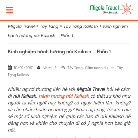
Migola Travel
>
Tây Tạng
>
Tây Tạng Kailash
>
Kinh nghiệm
hành hương núi Kailash – Phần 1
Kinh nghiệm hành hương núi Kailash – Phần 1
,
,
10/02/2017
Nhơn Lê
Tây Tạng
Cẩm nang du lịch
Tây
Tạng Kailash
Nhiều người thường liên hệ với
Migola Travel
hỏi về cách
đi
núi Kailash
,
hành hương núi Kailash
có thật sự khó như
người ta vẫn nghĩ hay không? có nguy hiểm lắm không?
và cần phải chuẩn bị những gì? Nhân dịp này, tôi xin chia
sẻ một số kinh nghiệm để giúp các bạn đi núi Kailash dễ
dàng hơn và khiến cho chuyến đi có ý nghĩa hơn bao giờ
hết.