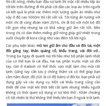
thì rất nóng, nhiều bạn đầu sợ lạnh thì mặc rất nhiều lớp áo
tới khi trên đường đi thì phải cới dần các loại áo trên người
và kết quả là phải vác thêm một lượng quần áo nhiều như
vậy ở độ cao 5000m thì rất vất vả. Tôi từng ấn tượng với
một chị đi cùng đoàn năm 2016, chi đi bộ với một bộ đồ
rất gọn nhẹ nhưng lại có khả năng giữ ấm rất tốt. Bên
trong chị có dán thêm miếng giữ nóng giúp giữ nhiệt trong
suốt chuyến đi kora cũng như vào đêm tối khi ngủ.
Các phụ kiện khác:
mũ len giữ ấm cho đầu và đôi tai, một
đôi găng tay, khăn quàng cổ, khẩu trang, vài đôi vớ…
Trong ba ngày đi quanh núi thì hầu như bộ phận lạnh nhất
của cơ thể bạn là cái đầu, hai tai, phần trước mặt và đôi
tay. Gió ở Kailash có thể thốc vào mặt làm cho mũi rất
lạnh. Găng tay cần lưu ý chống thấm và có thể giúp bạn
cầm nắm được đồ (tức là có độ bám) vì đôi lúc bạn phải sử
dụng gậy và các dụng cụ. Một cái khẩu trang cũng cần
thiết để che mặt khi thời tiết rất lạnh nhưng nhiều người
không có thói quen sử dụng vì sợ khó thở . Khăn choàng
cổ tất nhiên là thứ không thể thiếu khi bạn ở ngoài trời lạnh.