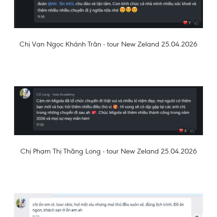
Chị Vạn Ngọc Khánh Trân - tour New Zeland 25.04.2026
Chị Phạm Thị Thăng Long - tour New Zeland 25.04.2026