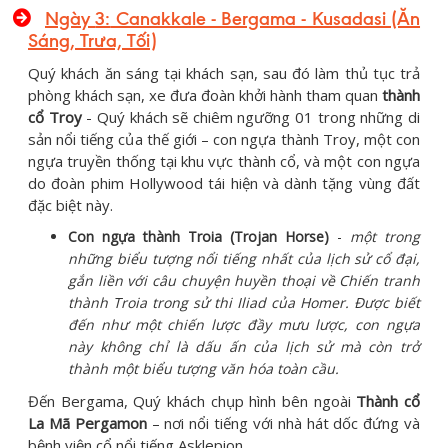
Ngày
3:
Canakkale - Bergama - Kusadasi (Ăn
Sáng, Trưa, Tối)
Quý khách ăn sáng tại khách sạn, sau đó làm thủ tục trả
phòng khách sạn, xe đưa đoàn khởi hành tham quan
thành
cổ Troy
- Quý khách sẽ chiêm ngưỡng 01 trong những di
sản nổi tiếng của thế giới – con ngựa thành Troy, một con
ngựa truyền thống tại khu vực thành cổ, và một con ngựa
do đoàn phim Hollywood tái hiện và dành tặng vùng đất
đặc biệt này.
Con ngựa thành Troia (Trojan Horse)
-
một trong
những biểu tượng nổi tiếng nhất của lịch sử cổ đại,
gắn liền với câu chuyện huyền thoại về Chiến tranh
thành Troia trong sử thi Iliad của Homer. Được biết
đến như một chiến lược đầy mưu lược, con ngựa
này không chỉ là dấu ấn của lịch sử mà còn trở
thành một biểu tượng văn hóa toàn cầu.
Đến Bergama, Quý khách chụp hình bên ngoài
Thành cổ
La Mã Pergamon
– nơi nổi tiếng với nhà hát dốc đứng và
bệnh viện cổ nổi tiếng Asklepion.