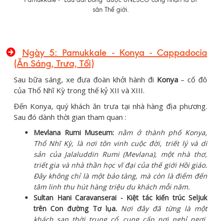
sản Thế giới.
Ngày 5: Pamukkale - Konya - Cappadocia
(Ăn Sáng, Trưa, Tối)
Sau bữa sáng, xe đưa đoàn khởi hành đi
Konya
– cố đô
của Thổ Nhĩ Kỳ trong thế kỷ XII và XIII.
Đến Konya, quý khách ăn trưa tại nhà hàng địa phương.
Sau đó dành thời gian tham quan :
Mevlana Rumi Museum:
nằm ở thành phố Konya,
Thổ Nhĩ Kỳ, là nơi tôn vinh cuộc đời, triết lý và di
sản của Jalaluddin Rumi (Mevlana), một nhà thơ,
triết gia và nhà thần học vĩ đại của thế giới Hồi giáo.
Đây không chỉ là một bảo tàng, mà còn là điểm đến
tâm linh thu hút hàng triệu du khách mỗi năm.
Sultan Hani Caravanserai - Kiệt tác kiến trúc Seljuk
trên Con đường Tơ lụa.
Nơi đây đã từng là một
khách sạn thời trung cổ, cung cấp nơi nghỉ ngơi,