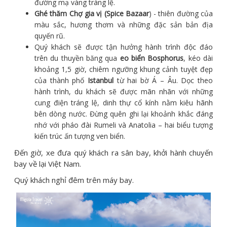
đường mạ vàng tráng lệ.
Ghé thăm Chợ gia vị (Spice Bazaar
) - thiên đường của
màu sắc, hương thơm và những đặc sản bản địa
quyến rũ.
Quý khách sẽ được tận hưởng hành trình độc đáo
trên du thuyền băng qua
eo biển Bosphorus
, kéo dài
khoảng 1,5 giờ, chiêm ngưỡng khung cảnh tuyệt đẹp
của thành phố
Istanbul
từ hai bờ Á – Âu. Dọc theo
hành trình, du khách sẽ được mãn nhãn với những
cung điện tráng lệ, dinh thự cổ kính nằm kiêu hãnh
bên dòng nước. Đừng quên ghi lại khoảnh khắc đáng
nhớ với pháo đài Rumeli và Anatolia – hai biểu tượng
kiến trúc ấn tượng ven biển.
Đến giờ, xe đưa quý khách ra sân bay, khởi hành chuyến
bay về lại Việt Nam.
Quý khách nghỉ đêm trên máy bay.