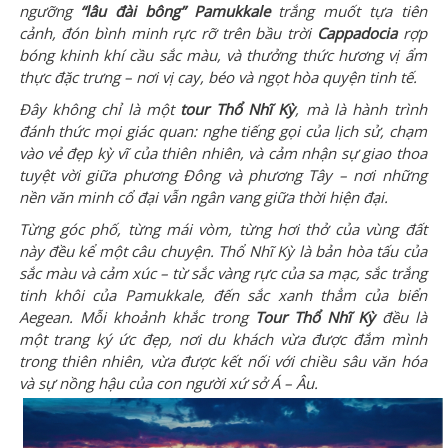
ngưỡng
“lâu đài bông” Pamukkale
trắng muốt tựa tiên
cảnh, đón bình minh rực rỡ trên bầu trời
Cappadocia
rợp
bóng khinh khí cầu sắc màu, và thưởng thức hương vị ẩm
thực đặc trưng – nơi vị cay, béo và ngọt hòa quyện tinh tế.
Đây không chỉ là một
tour Thổ Nhĩ Kỳ
, mà là hành trình
đánh thức mọi giác quan: nghe tiếng gọi của lịch sử, chạm
vào vẻ đẹp kỳ vĩ của thiên nhiên, và cảm nhận sự giao thoa
tuyệt vời giữa phương Đông và phương Tây – nơi những
nền văn minh cổ đại vẫn ngân vang giữa thời hiện đại.
Từng góc phố, từng mái vòm, từng hơi thở của vùng đất
này đều kể một câu chuyện. Thổ Nhĩ Kỳ là bản hòa tấu của
sắc màu và cảm xúc – từ sắc vàng rực của sa mạc, sắc trắng
tinh khôi của Pamukkale, đến sắc xanh thẳm của biển
Aegean. Mỗi khoảnh khắc trong
Tour Thổ Nhĩ Kỳ
đều là
một trang ký ức đẹp, nơi du khách vừa được đắm mình
trong thiên nhiên, vừa được kết nối với chiều sâu văn hóa
và sự nồng hậu của con người xứ sở Á – Âu.