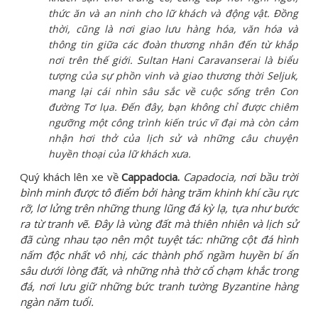
thức ăn và an ninh cho lữ khách và động vật. Đồng
thời, cũng là nơi giao lưu hàng hóa, văn hóa và
thông tin giữa các đoàn thương nhân đến từ khắp
nơi trên thế giới. Sultan Hani Caravanserai là biểu
tượng của sự phồn vinh và giao thương thời Seljuk,
mang lại cái nhìn sâu sắc về cuộc sống trên Con
đường Tơ lụa. Đến đây, bạn không chỉ được chiêm
ngưỡng một công trình kiến trúc vĩ đại mà còn cảm
nhận hơi thở của lịch sử và những câu chuyện
huyền thoại của lữ khách xưa.
Quý khách lên xe về
Cappadocia.
Capadocia, nơi bầu trời
bình minh được tô điểm bởi hàng trăm khinh khí cầu rực
rỡ, lơ lửng trên những thung lũng đá kỳ lạ, tựa như bước
ra từ tranh vẽ. Đây là vùng đất mà thiên nhiên và lịch sử
đã cùng nhau tạo nên một tuyệt tác: những cột đá hình
nấm độc nhất vô nhị, các thành phố ngầm huyền bí ẩn
sâu dưới lòng đất, và những nhà thờ cổ chạm khắc trong
đá, nơi lưu giữ những bức tranh tường Byzantine hàng
ngàn năm tuổi.