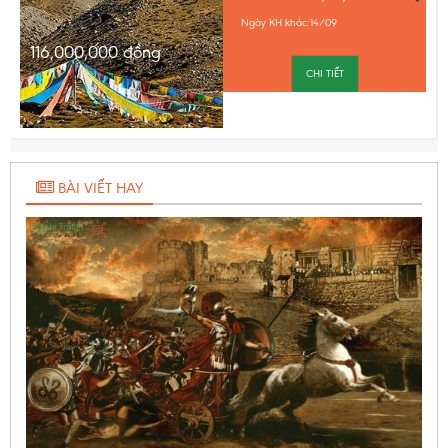
Ngày KH khác:
14/09
116,000,000
đồng
CHI TIẾT
BÀI VIẾT HAY