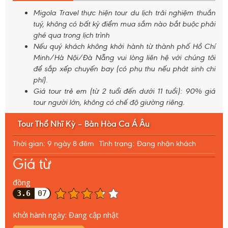
Migola Travel thực hiện tour du lịch trải nghiệm thuần
tuý, không có bất kỳ điểm mua sắm nào bắt buộc phải
ghé qua trong lịch trình
Nếu quý khách không khởi hành từ thành phố Hồ Chí
Minh/Hà Nội/Đà Nẵng vui lòng liên hệ với chúng tôi
để sắp xếp chuyến bay (có phụ thu nếu phát sinh chi
phí).
Giá tour trẻ em (từ 2 tuổi đến dưới 11 tuổi): 90% giá
tour người lớn, không có chế độ giường riêng.
Tour Thổ Nhĩ Kỳ – Bản Hòa Ca Á Âu
Thời gian: 9 ngày 8 đêm
Tình trạng: Đang nhận khách
Giá từ
đồng
3.6
07
Khởi hành ngày:
Đang cập nhật