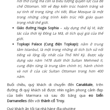
nơi thờ cúng mà còn là biểu tượng quyền lực của đế
chế Ottoman. Với vẻ đẹp kiến trúc hoành tráng và
sự tinh tế trong từng chi tiết, Blue Mosque là một
trong những công trình kiến trúc Hồi giáo quan
trọng nhất thế giới.
Giáo đường Hagia Sophia
–
xây dựng thế kỷ VI, kiệt
tác của thời kỳ Đông La Mã, di tích quý giá của thế
giới.
Topkapi Palace (Cung điện Topkapi):
nằm ở trung
tâm Istanbul, là một trong những di tích lịch sử nổi
tiếng và lộng lẫy nhất của Thổ Nhĩ Kỳ. Được xây
dựng vào năm 1478 dưới thời Sultan Mehmed II,
cung điện từng là trung tâm chính trị, hành chính
và nơi ở của các Sultan Ottoman trong hơn 400
năm
.
Buổi chiều, quý khách di chuyển đến
Canakkale
, trên
đường đi quý khách sẽ được nhìn ngắm phong cảnh đẹp
của biển Marmara và sau đó băng qua
eo biển
Darnanelles
đến với
thành cổ Troy.
Quý khách ăn tối tại nhà hàng địa phương