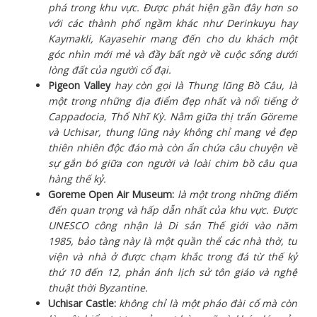
phá trong khu vực. Được phát hiện gần đây hơn so
với các thành phố ngầm khác như Derinkuyu hay
Kaymakli, Kayasehir mang đến cho du khách một
góc nhìn mới mẻ và đầy bất ngờ về cuộc sống dưới
lòng đất của người cổ đại.
Pigeon Valley
hay còn gọi là Thung lũng Bồ Câu, là
một trong những địa điểm đẹp nhất và nổi tiếng ở
Cappadocia, Thổ Nhĩ Kỳ. Nằm giữa thị trấn Göreme
và Uchisar, thung lũng này không chỉ mang vẻ đẹp
thiên nhiên độc đáo mà còn ẩn chứa câu chuyện về
sự gắn bó giữa con người và loài chim bồ câu qua
hàng thế kỷ.
Goreme Open Air Museum:
là một trong những điểm
đến quan trọng và hấp dẫn nhất của khu vực. Được
UNESCO công nhận là Di sản Thế giới vào năm
1985, bảo tàng này là một quần thể các nhà thờ, tu
viện và nhà ở được chạm khắc trong đá từ thế kỷ
thứ 10 đến 12, phản ánh lịch sử tôn giáo và nghệ
thuật thời Byzantine.
Uchisar Castle:
không chỉ là một pháo đài cổ mà còn