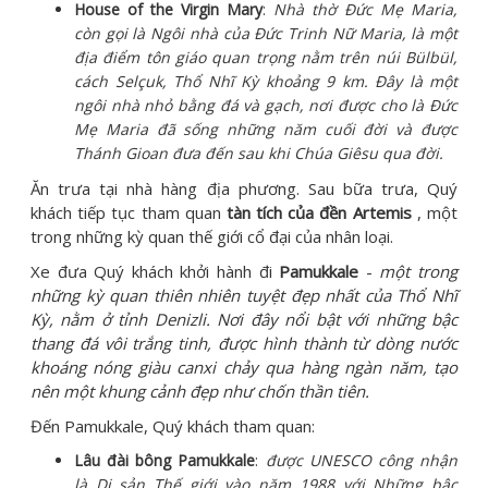
House of the Virgin Mary
:
Nhà thờ Đức Mẹ Maria,
còn gọi là Ngôi nhà của Đức Trinh Nữ Maria, là một
địa điểm tôn giáo quan trọng nằm trên núi Bülbül,
cách Selçuk, Thổ Nhĩ Kỳ khoảng 9 km. Đây là một
ngôi nhà nhỏ bằng đá và gạch, nơi được cho là Đức
Mẹ Maria đã sống những năm cuối đời và được
Thánh Gioan đưa đến sau khi Chúa Giêsu qua đời.
Ăn trưa tại nhà hàng địa phương. Sau bữa trưa, Quý
khách tiếp tục tham quan
tàn tích của đền Artemis
, một
trong những kỳ quan thế giới cổ đại của nhân loại.
Xe đưa Quý khách khởi hành đi
Pamukkale
-
một trong
những kỳ quan thiên nhiên tuyệt đẹp nhất của Thổ Nhĩ
Kỳ, nằm ở tỉnh Denizli. Nơi đây nổi bật với những bậc
thang đá vôi trắng tinh, được hình thành từ dòng nước
khoáng nóng giàu canxi chảy qua hàng ngàn năm, tạo
nên một khung cảnh đẹp như chốn thần tiên.
Đến Pamukkale, Quý khách tham quan:
Lâu đài bông Pamukkale
:
được UNESCO công nhận
là Di sản Thế giới vào năm 1988 với Những bậc