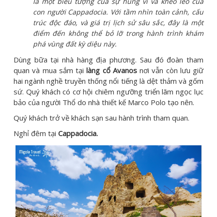
là một biểu tượng của sự hùng vĩ và khéo léo của
con người Cappadocia. Với tầm nhìn toàn cảnh, cấu
trúc độc đáo, và giá trị lịch sử sâu sắc, đây là một
điểm đến không thể bỏ lỡ trong hành trình khám
phá vùng đất kỳ diệu này.
Dùng bữa tại nhà hàng địa phương. Sau đó đoàn tham
quan và mua sắm tại
làng cổ Avanos
nơi vẫn còn lưu giữ
hai ngành nghề truyền thống nổi tiếng là dệt thảm và gốm
sứ. Quý khách có cơ hội chiêm ngưỡng triển lãm ngọc lục
bảo của người Thổ do nhà thiết kế Marco Polo tạo nên.
Quý khách trở về khách sạn sau hành trình tham quan.
Nghỉ đêm tại
Cappadocia.