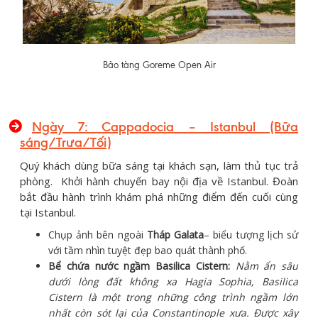
Bảo tàng Goreme Open Air
Ngày 7:
Cappadocia
– Istanbul (Bữa
sáng/Trưa/Tối)
Quý khách dùng bữa sáng tại khách sạn, làm thủ tục trả
phòng. Khởi hành chuyến bay nội địa về Istanbul. Đoàn
bắt đầu hành trình khám phá những điểm đến cuối cùng
tại Istanbul.
Chụp ảnh bên ngoài
Tháp Galata
– biểu tượng lịch sử
với tầm nhìn tuyệt đẹp bao quát thành phố.
Bể
chứa nước ngầm Basilica Cistern:
Nằm ẩn sâu
dưới lòng đất không xa Hagia Sophia, Basilica
Cistern là một trong những công trình ngầm lớn
nhất còn sót lại của Constantinople xưa. Được xây