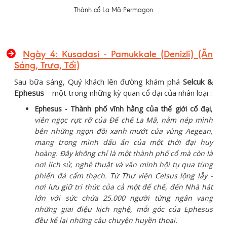
Thành cổ La Mã Permagon
Ngày 4: Kusadasi - Pamukkale (Denizli) (Ăn
Sáng, Trưa, Tối)
Sau bữa sáng, Quý khách lên đường khám phá
Selcuk &
Ephesus
– một trong những kỳ quan cổ đại của nhân loại :
Ephesus - Thành phố vĩnh hằng của thế giới cổ đại
,
viên ngọc rực rỡ của Đế chế La Mã, nằm nép mình
bên những ngọn đồi xanh mướt của vùng Aegean,
mang trong mình dấu ấn của một thời đại huy
hoàng. Đây không chỉ là một thành phố cổ mà còn là
nơi lịch sử, nghệ thuật và văn minh hội tụ qua từng
phiến đá cẩm thạch. Từ Thư viện Celsus lộng lẫy -
nơi lưu giữ tri thức của cả một đế chế, đến Nhà hát
lớn với sức chứa 25.000 người từng ngân vang
những giai điệu kịch nghệ, mỗi góc của Ephesus
đều kể lại những câu chuyện huyền thoại.