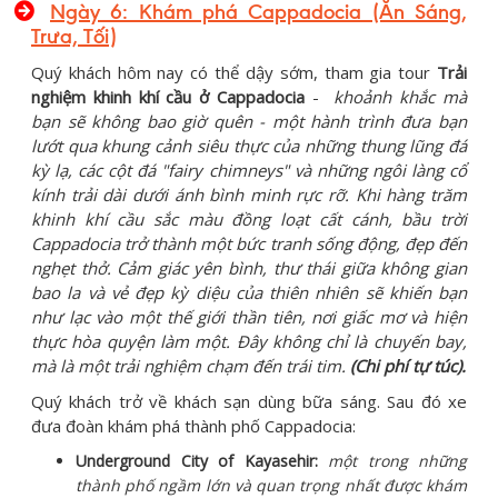
Ngày 6: Khám phá Cappadocia (Ăn Sáng,
Trưa, Tối)
Quý khách hôm nay có thể dậy sớm, tham gia tour
Trải
nghiệm khinh khí cầu ở Cappadocia
-
khoảnh khắc mà
bạn sẽ không bao giờ quên - một hành trình đưa bạn
lướt qua khung cảnh siêu thực của những thung lũng đá
kỳ lạ, các cột đá "fairy chimneys" và những ngôi làng cổ
kính trải dài dưới ánh bình minh rực rỡ. Khi hàng trăm
khinh khí cầu sắc màu đồng loạt cất cánh, bầu trời
Cappadocia trở thành một bức tranh sống động, đẹp đến
nghẹt thở. Cảm giác yên bình, thư thái giữa không gian
bao la và vẻ đẹp kỳ diệu của thiên nhiên sẽ khiến bạn
như lạc vào một thế giới thần tiên, nơi giấc mơ và hiện
thực hòa quyện làm một. Đây không chỉ là chuyến bay,
mà là một trải nghiệm chạm đến trái tim.
(Chi phí tự túc).
Quý khách trở về khách sạn dùng bữa sáng. Sau đó xe
đưa đoàn khám phá thành phố Cappadocia:
Underground City of Kayasehir:
một trong những
thành phố ngầm lớn và quan trọng nhất được khám