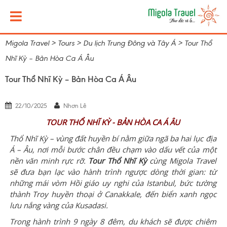
Migola Travel
>
Tours
>
Du lịch Trung Đông và Tây Á
>
Tour Thổ
Nhĩ Kỳ – Bản Hòa Ca Á Âu
Tour Thổ Nhĩ Kỳ – Bản Hòa Ca Á Âu
22/10/2025
Nhơn Lê
TOUR THỔ NHĨ KỲ - BẢN HÒA CA Á ÂU
Thổ Nhĩ Kỳ – vùng đất huyền bí nằm giữa ngã ba hai lục địa
Á – Âu, nơi mỗi bước chân đều chạm vào dấu vết của một
nền văn minh rực rỡ.
Tour Thổ Nhĩ Kỳ
cùng Migola Travel
sẽ đưa bạn lạc vào hành trình ngược dòng thời gian: từ
những mái vòm Hồi giáo uy nghi của Istanbul, bức tường
thành Troy huyền thoại ở Canakkale, đến biển xanh ngọc
lưu nắng vàng của Kusadasi.
Trong hành trình 9 ngày 8 đêm, du khách sẽ được chiêm