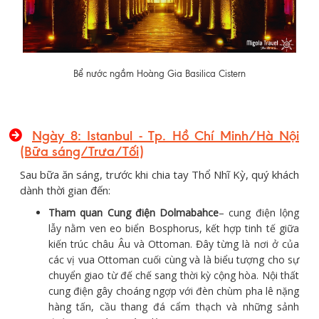
Bể nước ngầm Hoàng Gia Basilica Cistern
Ngày 8: Istanbul - Tp. Hồ Chí Minh/Hà Nội
(Bữa sáng/Trưa/Tối)
Sau bữa ăn sáng, trước khi chia tay Thổ Nhĩ Kỳ, quý khách
dành thời gian đến:
Tham quan Cung điện Dolmabahce
– cung điện lộng
lẫy nằm ven eo biển Bosphorus, kết hợp tinh tế giữa
kiến trúc châu Âu và Ottoman. Đây từng là nơi ở của
các vị vua Ottoman cuối cùng và là biểu tượng cho sự
chuyển giao từ đế chế sang thời kỳ cộng hòa. Nội thất
cung điện gây choáng ngợp với đèn chùm pha lê nặng
hàng tấn, cầu thang đá cẩm thạch và những sảnh