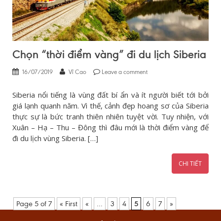
Chọn “thời điểm vàng” đi du lịch Siberia
16/07/2019
Vĩ Cao
Leave a comment
Siberia nổi tiếng là vùng đất bí ẩn và ít người biết tới bởi
giá lạnh quanh năm. Vì thế, cảnh đẹp hoang sơ của Siberia
thực sự là bức tranh thiên nhiên tuyệt vời. Tuy nhiện, với
Xuân – Hạ – Thu – Đông thì đâu mới là thời điểm vàng để
đi du lịch vùng Siberia. […]
CHI TIẾT
Page 5 of 7
« First
«
...
3
4
5
6
7
»