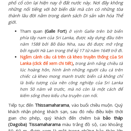
phố cổ còn lại hiện nay ở đất nước này. Nơi đây không
những nổi tiếng với bờ biển dài mà còn có những tòa
thành lâu đời nằm trong danh sách Di sản văn hóa Thế
giới.
Tham quan
(Galle Fort)
ở vịnh Galle trên bờ biển
phía tây nam của Sri Lanka, được xây dựng đầu tiên
năm 1588 bởi Bồ Đào Nha, sau đó được mở rộng
bởi người Hà Lan trong thế kỷ 17 từ năm 1649 trở đi.
Ngắm cảnh câu cá trên cà kheo truyền thống của Sri
Lanka (click để xem chi tiết)
,
trong ánh nắng chiều tà
lúc hoàng hôn, hình ảnh những người câu cá trên
chiếc cà kheo mong manh trước biển cả không chỉ
là biểu tượng của nền công nghiệp của Sri Lanka
hơn 50 năm về trước, mà nó còn là một cách để
kiếm sống theo kiểu cha truyền con nối.
Tiếp tục đến
Thissamaharama
, vào buổi chiều muộn. Quý
khách nhận phòng khách sạn, sau đó nếu điều kiện thời
gian cho phép, quý khách đến chiêm bái
bảo tháp
(Dagoba) Tissamaharama
màu trắng đồ sộ, cao khoảng
50–60 m, được xem là một trong những bảo tháp lớn