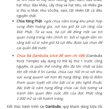
hạt nhục đậu khấu, cây chùy và hạt tiêu, và nhiều gia
vị thú vị khác như sôcôla, vani, tất nhiên tất cả đều
nguyên chất.
Chùa Răng Phật
-
ngôi chùa nằm trong khu phức hợp
cung điện hoàng gia, nơi lưu giữ Xá Lợi răng của
Đức Phật. Từ xa xưa, Xá Lợi đã đóng một vai trò
quan trọng trong nền chính trị bởi vì người dân tin
rằng bất cứ ai nắm giữ Xá Lợi đều được lựa chọn để
cai quản đất nước.
Chùa Đá Dambulla (click để xem chi tiết)
(Dambulla
Rock Temple) xây dựng từ thế kỷ thứ 1 trước công
nguyên,
là quần thể những đền đá lớn nhất và bảo
tồn tốt nhất ở Sri Lanka, chùa cao 160 m so với khu
vực xung quanh với hơn 80 hang động. Đây là điểm
tham quan tuyệt vời cho bất cứ ai yêu nghệ thuật,
đặc biệt là năm hang động chứa các bức tượng và
tranh liên quan đến cuộc đời của đức Phật rộng
2.000 m2 và rất hoành tráng.
Kết thúc hành trình tại
Dambulla
, quý khách dùng bữa tối