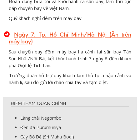
Đoàn dùng bữa tối và khởi hành ra sân bay, làm thủ tục
đáp chuyến bay về Việt Nam.
Quý khách nghỉ đêm trên máy bay.
Ngày 7: Tp. Hồ Chí Minh/Hà Nội (Ăn trên
máy bay)
Sau chuyến bay đêm, máy bay hạ cánh tại sân bay Tân
Sơn Nhất/Nội Bài, kết thúc hành trình 7 ngày 6 đêm khám
phá Giọt lệ Tích Lan.
Trưởng đoàn hỗ trợ quý khách làm thủ tục nhập cảnh và
hành li, sau đó gửi lời chào chia tay và tạm biệt.
ĐIỂM THAM QUAN CHÍNH
Làng chài Negombo
Đền đá Isurumuniya
Cây Bồ Đề (Sri Maha Bodi)