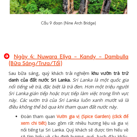
Cầu 9 đoạn (Nine Arch Bridge)
Ngày 4: Nuwara Eliya – Kandy – Dambulla
(Bữa Sáng/Trưa/Tối)
Sau bữa sáng, quý khách trải nghiệm
khu
vườn trà trứ
danh của đất nước Sri Lanka.
Sri Lanka là một quốc gia
nổi tiếng về trà, đặc biệt là trà đen. Hơn một triệu người
Sri Lanka gián tiếp hoặc trực tiếp làm việc trong lĩnh vực
này. Các vườn trà của Sri Lanka luôn xanh mướt và là
điều không thể bỏ qua khi tham quan đất nước này.
Đoàn tham quan
Vườn gia vị (Spice Garden) (click để
xem chi tiết)
bao gồm rất nhiều hương liệu và gia vị
nổi tiếng tại Sri Lanka. Quý khách sẽ được tìm hiểu về
sẽ tìm hiểu về cây đinh hương, quế, bạch đậu khấu,