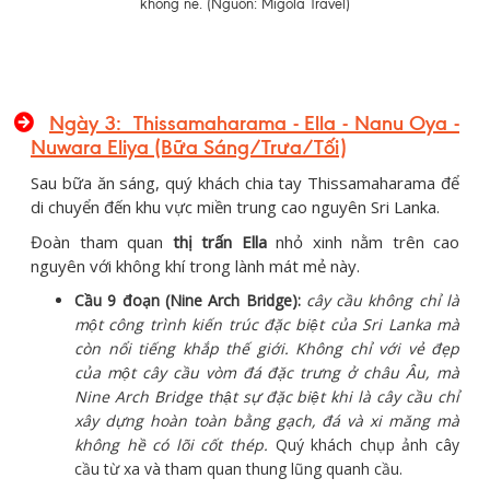
không nè. (Nguồn: Migola Travel)
Ngày 3: Thissamaharama - Ella - Nanu Oya -
Nuwara Eliya (Bữa Sáng/Trưa/Tối)
Sau bữa ăn sáng, quý khách chia tay Thissamaharama để
di chuyển đến khu vực miền trung cao nguyên Sri Lanka.
Đoàn tham quan
thị trấn Ella
nhỏ xinh nằm trên cao
nguyên với không khí trong lành mát mẻ này.
Cầu 9 đoạn (Nine Arch Bridge):
cây cầu không chỉ là
một công trình kiến trúc đặc biệt của Sri Lanka mà
còn nổi tiếng khắp thế giới. Không chỉ với vẻ đẹp
của một cây cầu vòm đá đặc trưng ở châu Âu, mà
Nine Arch Bridge thật sự đặc biệt khi là cây cầu chỉ
xây dựng hoàn toàn bằng gạch, đá và xi măng mà
không hề có lõi cốt thép.
Quý khách chụp ảnh cây
cầu từ xa và tham quan thung lũng quanh cầu.