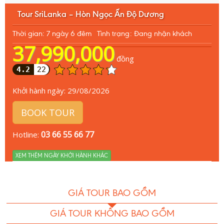
Tour SriLanka – Hòn Ngọc Ấn Độ Dương
Thời gian: 7 ngày 6 đêm
Tình trạng: Đang nhận khách
37,990,000
đồng
4.2
22
Khởi hành ngày:
29/08/2026
BOOK TOUR
03 66 55 66 77
Hotline:
XEM THÊM NGÀY KHỞI HÀNH KHÁC
GIÁ TOUR BAO GỒM
GIÁ TOUR KHÔNG BAO GỒM