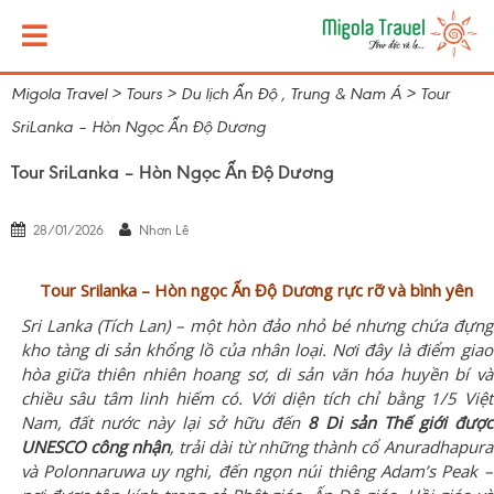
Migola Travel
>
Tours
>
Du lịch Ấn Độ , Trung & Nam Á
>
Tour
SriLanka – Hòn Ngọc Ấn Độ Dương
Tour SriLanka – Hòn Ngọc Ấn Độ Dương
28/01/2026
Nhơn Lê
Tour Srilanka – Hòn ngọc Ấn Độ Dương rực rỡ và bình yên
Sri Lanka (Tích Lan) – một hòn đảo nhỏ bé nhưng chứa đựng
kho tàng di sản khổng lồ của nhân loại. Nơi đây là điểm giao
hòa giữa thiên nhiên hoang sơ, di sản văn hóa huyền bí và
chiều sâu tâm linh hiếm có. Với diện tích chỉ bằng 1/5 Việt
Nam, đất nước này lại sở hữu đến
8 Di sản Thế giới được
UNESCO công nhận
, trải dài từ những thành cổ Anuradhapura
và Polonnaruwa uy nghi, đến ngọn núi thiêng Adam’s Peak –