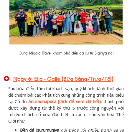
Cùng Migola Travel khám phá đền đá sư tử Sigiriya nà!
Ngày 6: Ella - Galle (Bữa Sáng/Trưa/Tối)
Sau bữa điểm tâm tại khách sạn, quý khách dành thời gian
để chiêm bái các Phật tích cùng những công trình tiêu biểu
tại Cố đô
Anuradhapura (click để xem chi tiết)
, thành phố
được xây dựng từ thế kỷ thứ 5 trước công nguyên với
nhiều di tích cổ xưa đặc biệt là các di sản văn hoá Thế
Giới như:
Đền đá Isurumuniya
nổi tiếng với nhiều tranh vẽ và