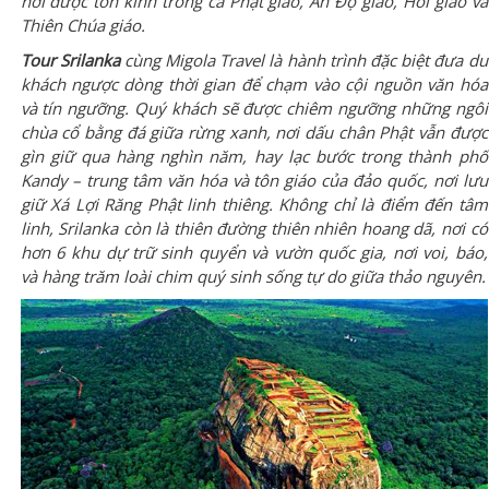
nơi được tôn kính trong cả Phật giáo, Ấn Độ giáo, Hồi giáo và
Thiên Chúa giáo.
Tour Srilanka
cùng Migola Travel là hành trình đặc biệt đưa du
khách ngược dòng thời gian để chạm vào cội nguồn văn hóa
và tín ngưỡng. Quý khách sẽ được chiêm ngưỡng những ngôi
chùa cổ bằng đá giữa rừng xanh, nơi dấu chân Phật vẫn được
gìn giữ qua hàng nghìn năm, hay lạc bước trong thành phố
Kandy – trung tâm văn hóa và tôn giáo của đảo quốc, nơi lưu
giữ Xá Lợi Răng Phật linh thiêng. Không chỉ là điểm đến tâm
linh, Srilanka còn là thiên đường thiên nhiên hoang dã, nơi có
hơn 6 khu dự trữ sinh quyển và vườn quốc gia, nơi voi, báo,
và hàng trăm loài chim quý sinh sống tự do giữa thảo nguyên.