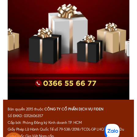
CÔNG TY CỔ PHẦN DỊCH VỤ FIDEN
Bản quyền 2015 thuộc
Số ĐKKD: 0312606357
Cấp bởi: Phòng Đăng ký Kinh doanh TP. HCM
Giấy Phép Lữ Hành Quốc Tế số 79-538/2018/TCDL-GP LHQT do Cục Du
Lịch Quốc Gia Việt Nam cấp