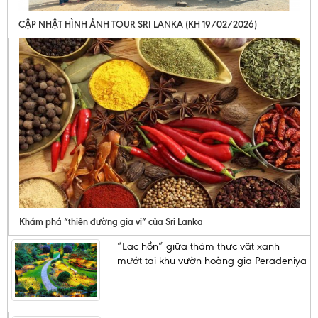
CẬP NHẬT HÌNH ẢNH TOUR SRI LANKA (KH 19/02/2026)
Khám phá “thiên đường gia vị” của Sri Lanka
“Lạc hồn” giữa thảm thực vật xanh
mướt tại khu vườn hoàng gia Peradeniya