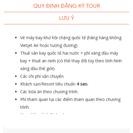
QUY ĐỊNH ĐĂNG KÝ TOUR
LƯU Ý
Vé máy bay khứ hồi chặng quốc tế (hãng hàng không
Vietjet Air hoặc tương đương)
Thuế sân bay quốc tế hai nước + phí xăng dầu máy
bay + thuế an ninh (có thể thay đổi tùy theo tình hình
xăng dầu thế giới)
Các chi phí vận chuyển.
Khách sạn/Resort tiêu chuẩn
4 sao.
Các bữa ăn theo chương trình.
Phí tham quan tại các điểm tham quan theo chương
trình.
Visa nhập cảnh Sri Lanka.
Trưởng đoàn nói tiếng Việt theo đoàn suốt hành trình.
.
Hướng dẫn viên địa phương tại Sri Lanka.