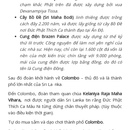
chạm khắc Phật trên đá được xây dựng bởi vua
Devanampiya Tissa.
Cây Bồ Đề (Sri Maha Bodi)
linh thiêng được trồng
cách đây 2.200 năm, và được lấy giống từ cây Bồ Đề
nơi Đức Phật Thích Ca thành đạo tại Ấn Độ.
Cung điện Brazen Palace
được xây dựng từ thế kỷ
thứ III trước Công nguyên để làm nơi yên nghỉ của
các nhà sư. Hiện nay, chỉ còn lại 1.600 cột đá vốn là
nền của một kiến trúc chín tầng với 9.000 phòng,
mái của cung điện được lợp bằng đồng, do đó có
tên là Cung điện Đồng.
Sau đó đoàn khởi hành về
Colombo
– thủ đô và là thành
phố lớn nhất của Sri La nka.
Đến Colombo, đoàn tham quan chùa
Kelaniya Raja Maha
Vihara,
nơi được người dân Sri Lanka tin rằng Đức Phật
Thích Ca Mâu Ni từng dừng chân thuyết pháp. (tùy thuộc
vào điều kiện thời gian).
Tự do mua sắm và dạo chơi thành phố
Colombo
.