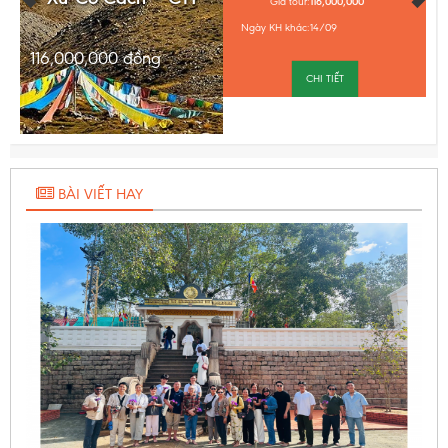
Giá tour:
116,000,000
Ngày KH khác:
14/09
116,000,000
đồng
CHI TIẾT
BÀI VIẾT HAY