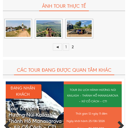
Quà tặng du lịch từ Migola Travel
ẢNH TOUR THỰC TẾ
Bảo hiểm du lịch với mức bồi thường cao nhất là
50.000 USD/vụ.
Chi phí bồi dưỡng cho hướng dẫn viên và tài xế địa
phương (mức 10USD/khách/ngày)
***Khoản tiền
này
không được tính
là doanh thu của công ty,
◄
1
2
không được công ty xuất hóa đơn và sẽ được thu
riêng trước khi khởi hành tour).
CÁC TOUR ĐANG ĐƯỢC QUAN TÂM KHÁC
ĐANG NHẬN
TOUR DU LỊCH HÀNH HƯƠNG NÚI
KHÁCH
KAILASH – THÁNH HỒ MANASAROVA
– XỨ CỔ CÁCH – CT1
Tour Du Lịch Hành
Hương Núi Kailash –
Thời gian:
12 ngày 11 đêm
Thánh Hồ Manasarova
Ngày khởi hành:
25/08/2026
– Xứ Cổ Cách – CT1