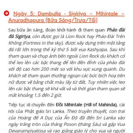
Ngày 5: Dambulla - Sigiriya – Mihintale –
Anuradhapura (Bữa Sáng/Trưa/Tối)
Sau bữa ăn sáng, đoàn khởi hành đi tham quan
P
háo đài
đá
Sigiriya
, còn được gọi là Lion Rock hay Pháo Đài Trên
Không (Fortress in the sky), được xây dựng trên một tảng
đá rất lớn trong thế kỷ thứ 5 bởi vua Kashyapa. Sau khi
tham quan và chụp ảnh bên ngoài Lion Rock du khách có
thể leo lên các bậc thang để lên đến đỉnh của pháo đài
với độ cao hơn 200 mét so với khu vực xung quanh. Du
khách sẽ tham quan thưởng ngoạn các bức bích hoạ tiên
nữ được vẽ bằng chất màu lấy từ đất. Tuy nhiên việc leo
lên các bậc thang sẽ khá vất vả và thời gian tham quan sẽ
mất khoảng 1,5 đến 2 giờ.
Tiếp tục di chuyển đến
Đồi Mihintale (Hill of Mahinda)
, cái
nôi của Phật giáo Sri Lanka.
Theo truyền thuyết, con trai
của Hoàng đế A Dục của Ấn Độ đã đến Sri Lanka vào
ngày trăng tròn của tháng Poson (tháng Sáu) và gặp Vua
Devanampiyatissa và rao giảng giáo lý cho vua và người