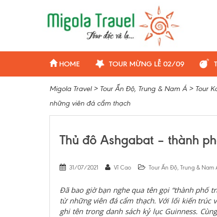
HOME
TOUR MỪNG LỄ 02/09
Migola Travel
>
Tour Ấn Độ, Trung & Nam Á
>
Tour K
những viên đá cẩm thạch
Thủ đô Ashgabat – thành ph
31/07/2021
Vĩ Cao
Tour Ấn Độ, Trung & Nam 
Đã bao giờ bạn nghe qua tên gọi “thành phố t
từ những viên đá cẩm thạch. Với lối kiến trúc 
ghi tên
trong danh sách kỷ lục Guinness. Cùn