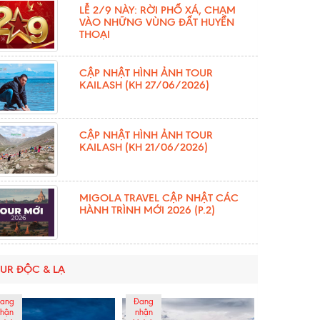
LỄ 2/9 NÀY: RỜI PHỐ XÁ, CHẠM
VÀO NHỮNG VÙNG ĐẤT HUYỀN
THOẠI
CẬP NHẬT HÌNH ẢNH TOUR
KAILASH (KH 27/06/2026)
CẬP NHẬT HÌNH ẢNH TOUR
KAILASH (KH 21/06/2026)
MIGOLA TRAVEL CẬP NHẬT CÁC
HÀNH TRÌNH MỚI 2026 (P.2)
UR ĐỘC & LẠ
ang
Đang
hận
nhận