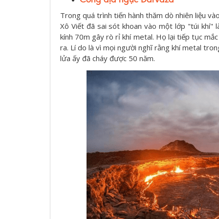
Trong quá trình tiến hành thăm dò nhiên liệu và
Xô Viết đã sai sót khoan vào một lớp "túi khí
kính 70m gây rò rỉ khí metal. Họ lại tiếp tục mắ
ra. Lí do là vì mọi người nghĩ rằng khí metal tro
lửa ấy đã cháy được 50 năm.