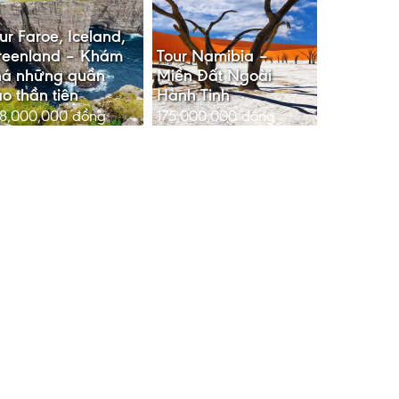
ur Faroe, Iceland,
reenland – Khám
Tour Namibia –
há những quần
Miền Đất Ngoài
o thần tiên
Hành Tinh
8,000,000
đồng
175,000,000
đồng