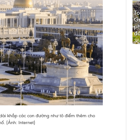
To
G
p
đả
36
dài khắp các con đường như tô điểm thêm cho
ố. (Ảnh: Internet)