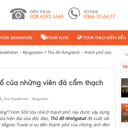
TOUR SIGNATURE
TOUR ELITE
TOUR THEO ĐIỂM ĐẾN
azakhstan – Kyrgyzstan
>
Thủ đô Ashgabat – thành phố của
Sear
TI
ố của những viên đá cẩm thạch
,
Á
Tour Kazakhstan – Kyrgyzstan
rắng”? Hơn 500 tòa nhà ở thành phố này được xây dựng
vừa hiện đại vừa độc đáo,
Thủ đô Ahshgabat
đã xuất sắc
g Migola Travel vi vu đến thành phố của những ánh đèn