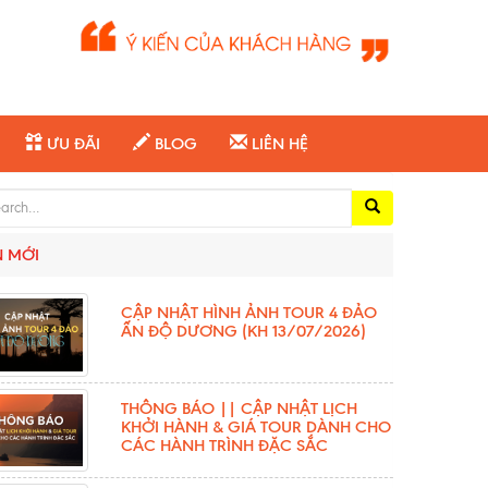
ƯU ĐÃI
BLOG
LIÊN HỆ
ch for:
N MỚI
CẬP NHẬT HÌNH ẢNH TOUR 4 ĐẢO
ẤN ĐỘ DƯƠNG (KH 13/07/2026)
THÔNG BÁO || CẬP NHẬT LỊCH
KHỞI HÀNH & GIÁ TOUR DÀNH CHO
CÁC HÀNH TRÌNH ĐẶC SẮC