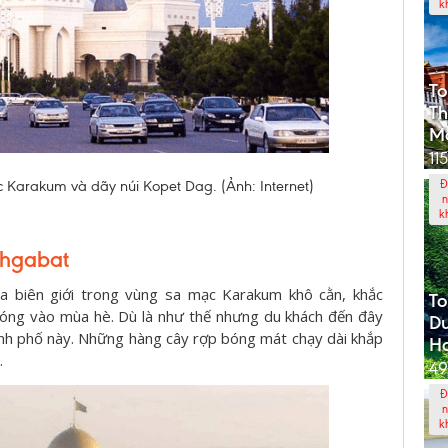
k
To
T
M
11
Karakum và dãy núi Kopet Dag. (Ảnh: Internet)
Đ
n
k
shgabat
 biên giới trong vùng sa mạc Karakum khô cằn, khắc
To
 nóng vào mùa hè. Dù là như thế nhưng du khách đến đây
D
ành phố này. Những hàng cây rợp bóng mát chạy dài khắp
Ho
ố.
49
Đ
n
k