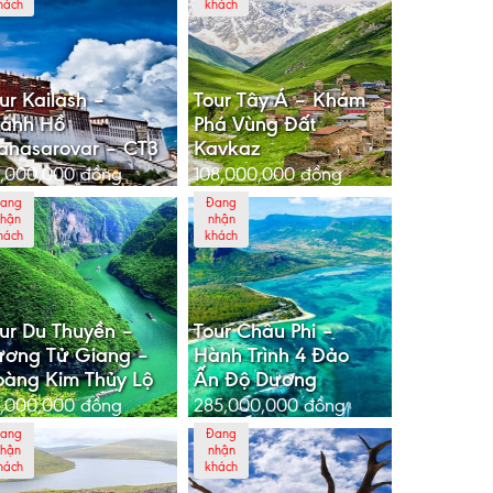
hách
khách
ur Kailash –
Tour Tây Á – Khám
hánh Hồ
Phá Vùng Đất
anasarovar – CT3
Kavkaz
5,000,000
đồng
108,000,000
đồng
ang
Đang
hận
nhận
hách
khách
ur Du Thuyền –
Tour Châu Phi –
ương Tử Giang –
Hành Trình 4 Đảo
àng Kim Thủy Lộ
Ấn Độ Dương
,000,000
đồng
285,000,000
đồng
ang
Đang
hận
nhận
hách
khách